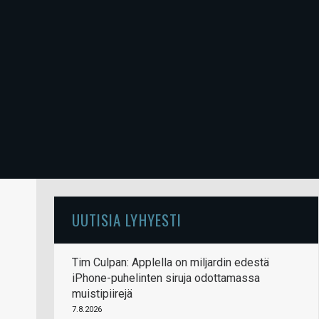
UUTISIA LYHYESTI
Tim Culpan: Applella on miljardin edestä
iPhone-puhelinten siruja odottamassa
muistipiirejä
7.8.2026