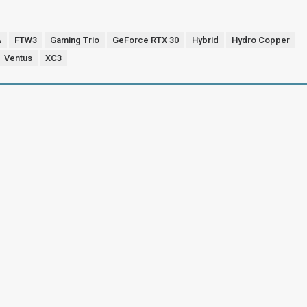
A
FTW3
Gaming Trio
GeForce RTX 30
Hybrid
Hydro Copper
Ventus
XC3