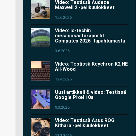
Video: Testissä Audeze
Maxwell 2 -pelikuulokkeet
15.6.2026
Video: io-techin
messuosastoraportit
Computex 2026 -tapahtumasta
3.6.2026
Video: Testissä Keychron K2 HE
All-Wood
13.4.2026
Uusi artikkeli & video: Testissä
Google Pixel 10a
9.3.2026
Video: Testissä Asus ROG
Kithara -pelikuulokkeet
11.2.2026