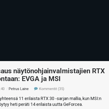
saus näytönohjainvalmistajien RTX
ontaan: EVGA ja MSI
:40
/
Petrus Laine
Kommentit (35)
 yhteensä 11 erilaista RTX 30 -sarjan mallia, kun MSI:n
öytyy heti peräti 14 erilaista uutta GeForcea.