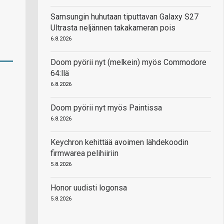
Samsungin huhutaan tiputtavan Galaxy S27
Ultrasta neljännen takakameran pois
6.8.2026
Doom pyörii nyt (melkein) myös Commodore
64:llä
6.8.2026
Doom pyörii nyt myös Paintissa
6.8.2026
Keychron kehittää avoimen lähdekoodin
firmwarea pelihiiriin
5.8.2026
Honor uudisti logonsa
5.8.2026