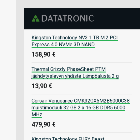
Kingston Technology NV3 1 TB M.2 PCI
Express 4.0 NVMe 3D NAND
158,90 €
Thermal Grizzly PhaseSheet PTM
jäähdytyslevyn yhdiste Lämpöalusta 2 g
13,90 €
Corsair Vengeance CMK32GX5M2B6000C38
muistimoduuli 32 GB 2 x 16 GB DDR5 6000
MHz
479,90 €
Kingston Technology FURY Beast