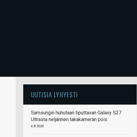
UUTISIA LYHYESTI
Samsungin huhutaan tiputtavan Galaxy S27
Ultrasta neljännen takakameran pois
6.8.2026