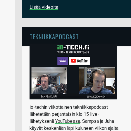
Lisää videoita
TEKNIIKKAPODCAST
io-techin viikottainen tekniikkapodcast
lähetetään perjantaisin klo 15 live-
lähetyksenä
YouTubessa
. Sampsa ja Juha
käyvät keskenään läpi kuluneen viikon ajalta