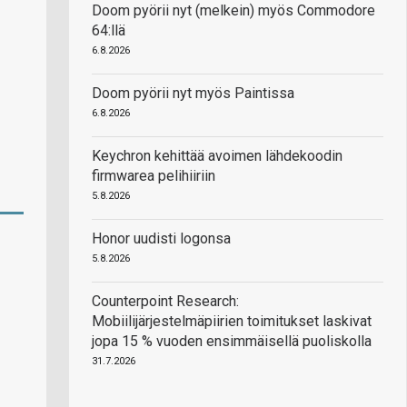
Doom pyörii nyt (melkein) myös Commodore
64:llä
6.8.2026
Doom pyörii nyt myös Paintissa
6.8.2026
Keychron kehittää avoimen lähdekoodin
firmwarea pelihiiriin
5.8.2026
Honor uudisti logonsa
5.8.2026
Counterpoint Research:
Mobiilijärjestelmäpiirien toimitukset laskivat
jopa 15 % vuoden ensimmäisellä puoliskolla
31.7.2026