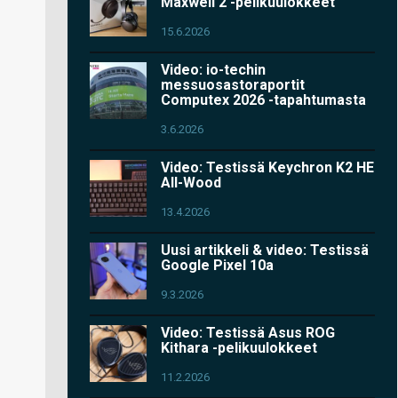
Maxwell 2 -pelikuulokkeet
15.6.2026
Video: io-techin
messuosastoraportit
Computex 2026 -tapahtumasta
3.6.2026
Video: Testissä Keychron K2 HE
All-Wood
13.4.2026
Uusi artikkeli & video: Testissä
Google Pixel 10a
9.3.2026
Video: Testissä Asus ROG
Kithara -pelikuulokkeet
11.2.2026