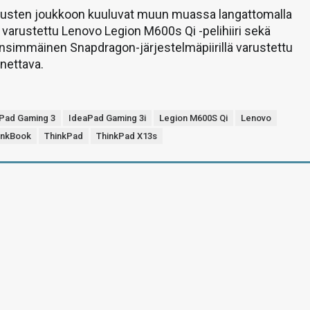
stusten joukkoon kuuluvat muun muassa langattomalla
a varustettu Lenovo Legion M600s Qi -pelihiiri sekä
nsimmäinen Snapdragon-järjestelmäpiirillä varustettu
nettava.
Pad Gaming 3
IdeaPad Gaming 3i
Legion M600S Qi
Lenovo
inkBook
ThinkPad
ThinkPad X13s