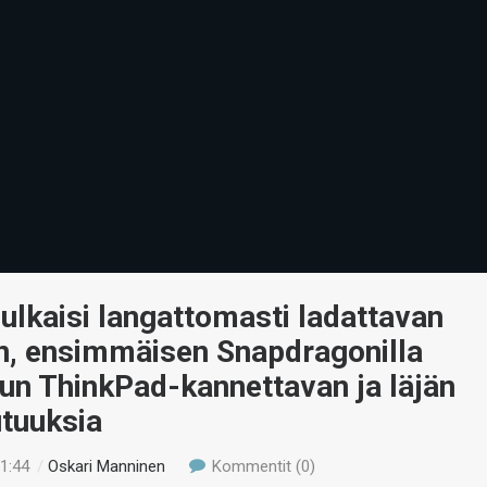
ulkaisi langattomasti ladattavan
en, ensimmäisen Snapdragonilla
un ThinkPad-kannettavan ja läjän
utuuksia
11:44
/
Oskari Manninen
Kommentit (0)