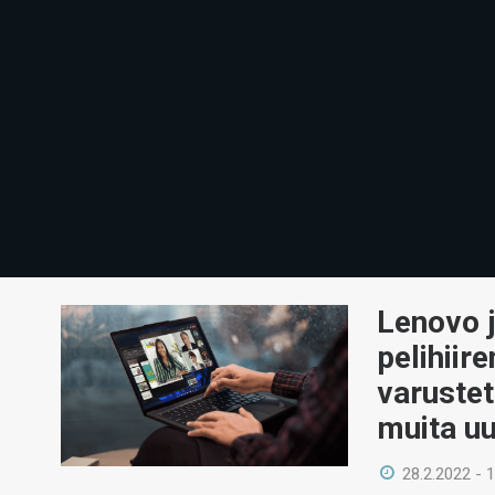
Lenovo j
pelihiir
varustet
muita u
28.2.2022 - 