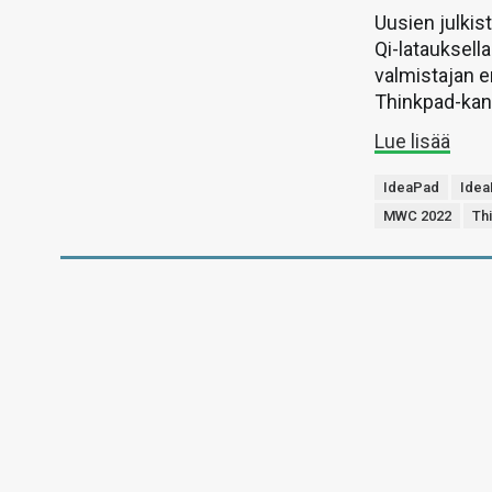
Uusien julki
Qi-latauksell
valmistajan e
Thinkpad-kan
Lue lisää
IdeaPad
Idea
MWC 2022
Th