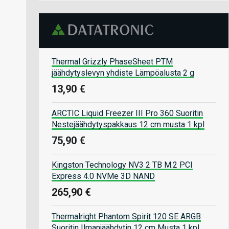
Thermal Grizzly PhaseSheet PTM
jäähdytyslevyn yhdiste Lämpöalusta 2 g
13,90 €
ARCTIC Liquid Freezer III Pro 360 Suoritin
Nestejäähdytyspakkaus 12 cm musta 1 kpl
75,90 €
Kingston Technology NV3 2 TB M.2 PCI
Express 4.0 NVMe 3D NAND
265,90 €
Thermalright Phantom Spirit 120 SE ARGB
Suoritin Ilmanjäähdytin 12 cm Musta 1 kpl