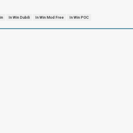
in
In Win Dubili
In Win Mod Free
In Win POC