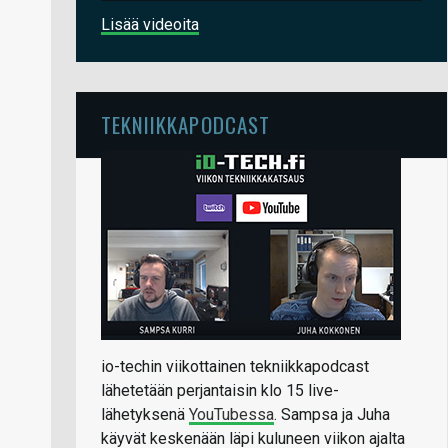
Lisää videoita
TEKNIIKKAPODCAST
io-techin viikottainen tekniikkapodcast
lähetetään perjantaisin klo 15 live-
lähetyksenä
YouTubessa
. Sampsa ja Juha
käyvät keskenään läpi kuluneen viikon ajalta