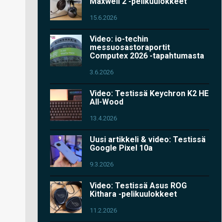
Maxwell 2 -pelikuulokkeet
15.6.2026
Video: io-techin
messuosastoraportit
Computex 2026 -tapahtumasta
3.6.2026
Video: Testissä Keychron K2 HE
All-Wood
13.4.2026
Uusi artikkeli & video: Testissä
Google Pixel 10a
9.3.2026
Video: Testissä Asus ROG
Kithara -pelikuulokkeet
11.2.2026