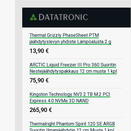
Thermal Grizzly PhaseSheet PTM
jäähdytyslevyn yhdiste Lämpöalusta 2 g
13,90 €
ARCTIC Liquid Freezer III Pro 360 Suoritin
Nestejäähdytyspakkaus 12 cm musta 1 kpl
75,90 €
Kingston Technology NV3 2 TB M.2 PCI
Express 4.0 NVMe 3D NAND
265,90 €
Thermalright Phantom Spirit 120 SE ARGB
Suoritin Ilmanjäähdytin 12 cm Musta 1 kpl