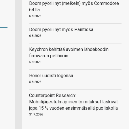
Doom pyörii nyt (melkein) myös Commodore
64:llä
6.8.2026
Doom pyörii nyt myös Paintissa
6.8.2026
Keychron kehittää avoimen lähdekoodin
firmwarea pelihiiriin
5.8.2026
Honor uudisti logonsa
5.8.2026
Counterpoint Research:
Mobiilijärjestelmäpiirien toimitukset laskivat
jopa 15 % vuoden ensimmäisellä puoliskolla
31.7.2026