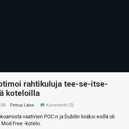
ptimoi rahtikuluja tee-se-itse-
ä koteloilla
:08
/
Petrus Laine
Kommentit (5)
okoamista vaativien POC:n ja Dubilin lisäksi esillä oli
 Mod Free -kotelo.