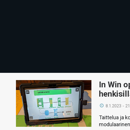
In Win o
henkisill
8.1.2023 - 21
Taittelua ja k
modulaarinen