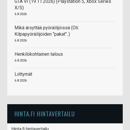
GTA VI (19.11.2026) (Playstation 5, Xbox Series
X/S)
6.8.2026
Mikä ärsyttää pyöräilijöissä (Oli:
Kilpapyöräilijöiden "pakat"..)
6.8.2026
Henkilökohtainen talous
6.8.2026
Liittymät
6.8.2026
HINTA.FI HINTAVERTAILU
Hinta.fi hintavertailu