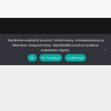
© S&J Media Oy
Käytämme evästeitä sivuston toiminnoissa, ominaisuuksissa ja
liikenteen analysoinnissa. Käyttämällä sivustoa hyväksyt
evästeiden käytön.
Ok
En hyväksy
Lisätietoja
;