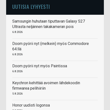
UUTISIA LYHYESTI
Samsungin huhutaan tiputtavan Galaxy S27
Ultrasta neljännen takakameran pois
6.8.2026
Doom pyörii nyt (melkein) myös Commodore
64:llä
6.8.2026
Doom pyörii nyt myös Paintissa
6.8.2026
Keychron kehittää avoimen lähdekoodin
firmwarea pelihiiriin
5.8.2026
Honor uudisti logonsa