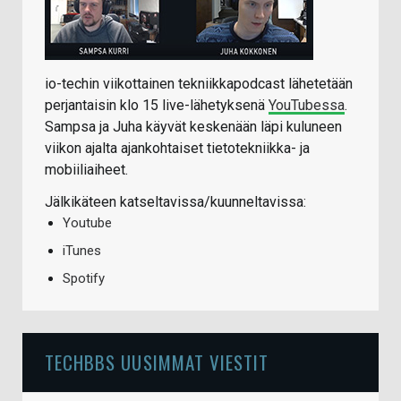
io-techin viikottainen tekniikkapodcast lähetetään
perjantaisin klo 15 live-lähetyksenä
YouTubessa
.
Sampsa ja Juha käyvät keskenään läpi kuluneen
viikon ajalta ajankohtaiset tietotekniikka- ja
mobiiliaiheet.
Jälkikäteen katseltavissa/kuunneltavissa:
Youtube
iTunes
Spotify
TECHBBS UUSIMMAT VIESTIT