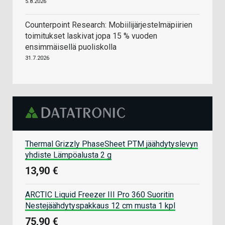
5.8.2026
Counterpoint Research: Mobiilijärjestelmäpiirien
toimitukset laskivat jopa 15 % vuoden
ensimmäisellä puoliskolla
31.7.2026
Thermal Grizzly PhaseSheet PTM jäähdytyslevyn
yhdiste Lämpöalusta 2 g
13,90 €
ARCTIC Liquid Freezer III Pro 360 Suoritin
Nestejäähdytyspakkaus 12 cm musta 1 kpl
75,90 €