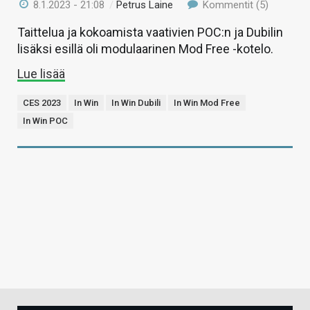
8.1.2023 - 21:08
/
Petrus Laine
Kommentit (5)
Taittelua ja kokoamista vaativien POC:n ja Dubilin
lisäksi esillä oli modulaarinen Mod Free -kotelo.
Lue lisää
CES 2023
In Win
In Win Dubili
In Win Mod Free
In Win POC