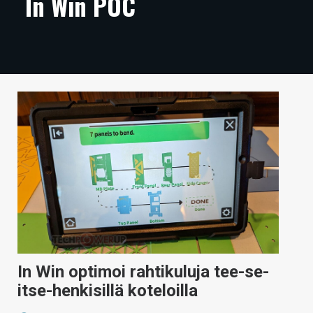
In Win POC
ARTIKKELIT
VIDEOT
TECHBBS
TIETOA
HINTA.FI
KAUPPA
VAIHDA TEEMA
HAKU
In Win optimoi rahtikuluja tee-se-
itse-henkisillä koteloilla