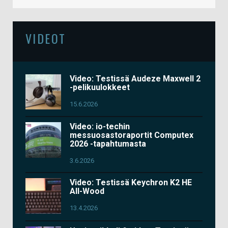
VIDEOT
Video: Testissä Audeze Maxwell 2
-pelikuulokkeet
15.6.2026
Video: io-techin
messuosastoraportit Computex
2026 -tapahtumasta
3.6.2026
Video: Testissä Keychron K2 HE
All-Wood
13.4.2026