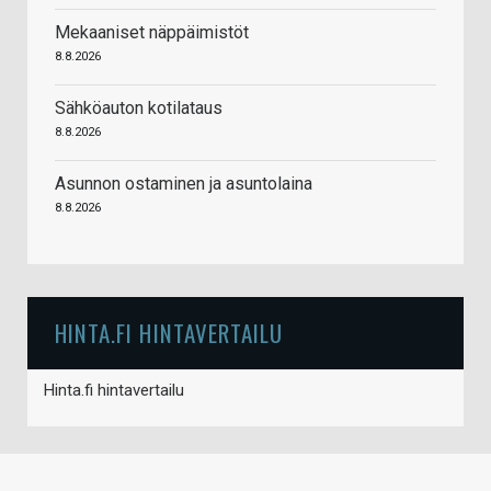
Mekaaniset näppäimistöt
8.8.2026
Sähköauton kotilataus
8.8.2026
Asunnon ostaminen ja asuntolaina
8.8.2026
HINTA.FI HINTAVERTAILU
Hinta.fi hintavertailu