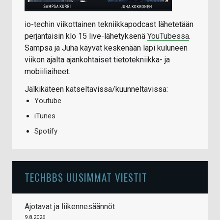
io-techin viikottainen tekniikkapodcast lähetetään
perjantaisin klo 15 live-lähetyksenä
YouTubessa
.
Sampsa ja Juha käyvät keskenään läpi kuluneen
viikon ajalta ajankohtaiset tietotekniikka- ja
mobiiliaiheet.
Jälkikäteen katseltavissa/kuunneltavissa:
Youtube
iTunes
Spotify
TECHBBS UUSIMMAT VIESTIT
Ajotavat ja liikennesäännöt
9.8.2026