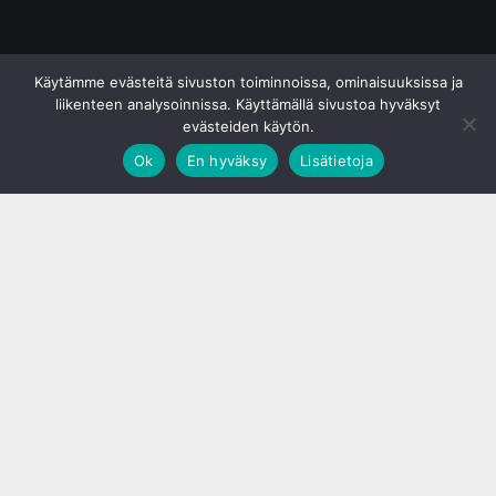
© S&J Media Oy
Käytämme evästeitä sivuston toiminnoissa, ominaisuuksissa ja
liikenteen analysoinnissa. Käyttämällä sivustoa hyväksyt
evästeiden käytön.
Ok
En hyväksy
Lisätietoja
;