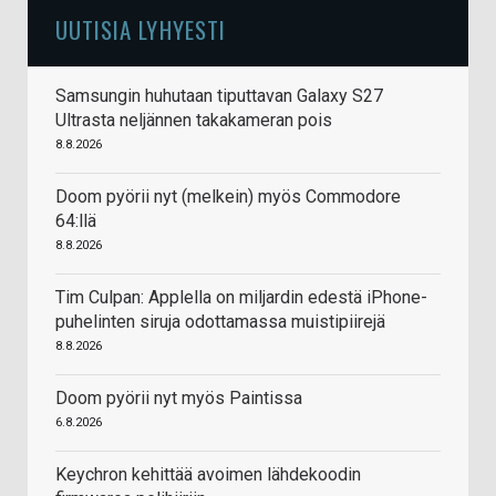
UUTISIA LYHYESTI
Samsungin huhutaan tiputtavan Galaxy S27
Ultrasta neljännen takakameran pois
8.8.2026
Doom pyörii nyt (melkein) myös Commodore
64:llä
8.8.2026
Tim Culpan: Applella on miljardin edestä iPhone-
puhelinten siruja odottamassa muistipiirejä
8.8.2026
Doom pyörii nyt myös Paintissa
6.8.2026
Keychron kehittää avoimen lähdekoodin