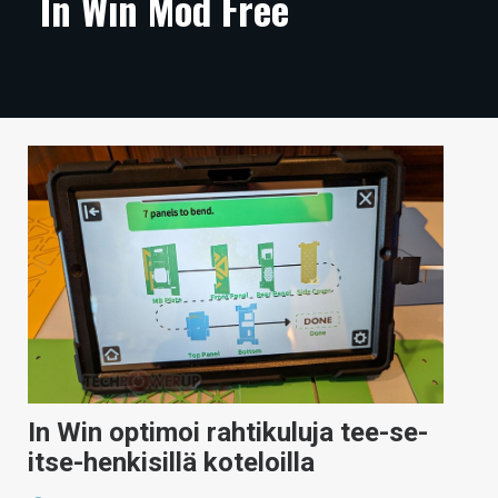
In Win Mod Free
ARTIKKELIT
VIDEOT
TECHBBS
TIETOA
HINTA.FI
KAUPPA
VAIHDA TEEMA
HAKU
In Win optimoi rahtikuluja tee-se-
itse-henkisillä koteloilla