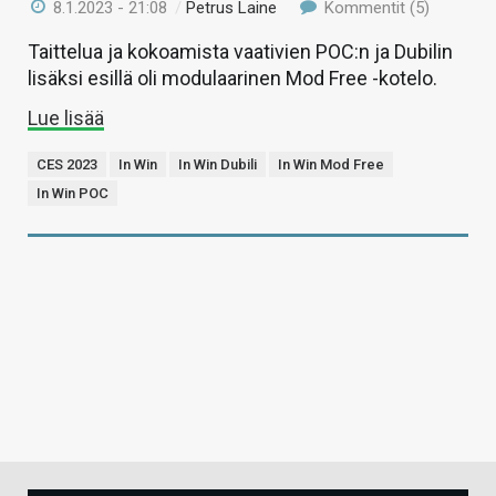
8.1.2023 - 21:08
/
Petrus Laine
Kommentit (5)
Taittelua ja kokoamista vaativien POC:n ja Dubilin
lisäksi esillä oli modulaarinen Mod Free -kotelo.
Lue lisää
CES 2023
In Win
In Win Dubili
In Win Mod Free
In Win POC