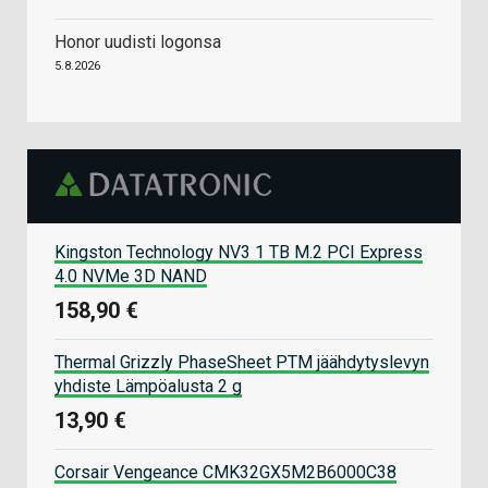
Honor uudisti logonsa
5.8.2026
Kingston Technology NV3 1 TB M.2 PCI Express
4.0 NVMe 3D NAND
158,90 €
Thermal Grizzly PhaseSheet PTM jäähdytyslevyn
yhdiste Lämpöalusta 2 g
13,90 €
Corsair Vengeance CMK32GX5M2B6000C38