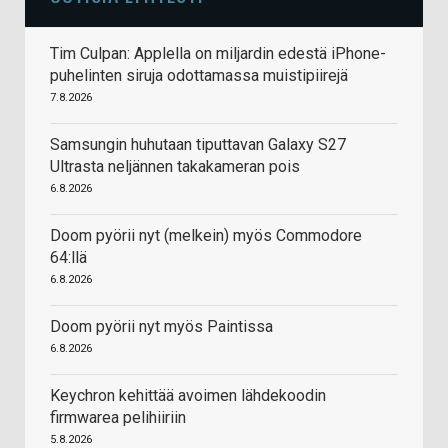
Tim Culpan: Applella on miljardin edestä iPhone-
puhelinten siruja odottamassa muistipiirejä
7.8.2026
Samsungin huhutaan tiputtavan Galaxy S27
Ultrasta neljännen takakameran pois
6.8.2026
Doom pyörii nyt (melkein) myös Commodore
64:llä
6.8.2026
Doom pyörii nyt myös Paintissa
6.8.2026
Keychron kehittää avoimen lähdekoodin
firmwarea pelihiiriin
5.8.2026