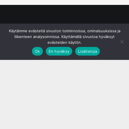
© S&J Media Oy
Käytämme evästeitä sivuston toiminnoissa, ominaisuuksissa ja
liikenteen analysoinnissa. Käyttämällä sivustoa hyväksyt
evästeiden käytön.
Ok
En hyväksy
Lisätietoja
;