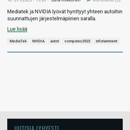
29.5.2023 - 19:20
/
Juha Kokkonen
Kommentit (3)
Mediatek ja NVIDIA lyövät hynttyyt yhteen autoihin
suunnattujen järjestelmäpiirien saralla.
Lue lisää
MediaTek
NVIDIA
autot
computex2023
infotainment
UUTISIA LYHYESTI