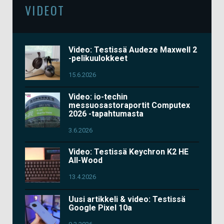
VIDEOT
Video: Testissä Audeze Maxwell 2
-pelikuulokkeet
15.6.2026
Video: io-techin
messuosastoraportit Computex
2026 -tapahtumasta
3.6.2026
Video: Testissä Keychron K2 HE
All-Wood
13.4.2026
Uusi artikkeli & video: Testissä
Google Pixel 10a