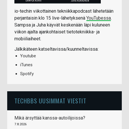
io-techin viikottainen tekniikkapodcast lähetetään
perjantaisin klo 15 live-lähetyksenä
YouTubessa
.
Sampsa ja Juha käyvät keskenään läpi kuluneen
viikon ajalta ajankohtaiset tietotekniikka- ja
mobiiliaiheet.
Jälkikäteen katseltavissa/kuunneltavissa:
Youtube
iTunes
Spotify
TECHBBS UUSIMMAT VIESTIT
Mikä ärsyttää kanssa-autoilijoissa?
7.8.2026