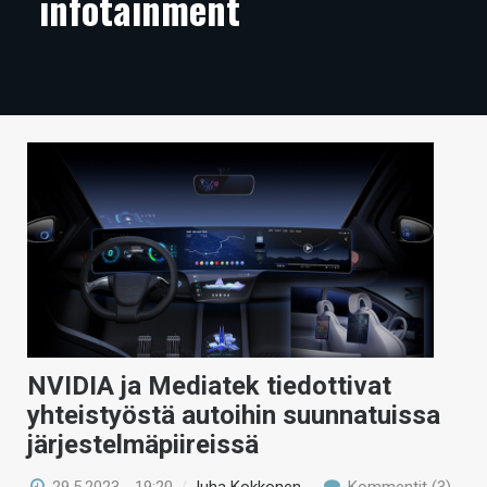
infotainment
ARTIKKELIT
VIDEOT
TECHBBS
TIETOA
HINTA.FI
KAUPPA
VAIHDA TEEMA
NVIDIA ja Mediatek tiedottivat
HAKU
yhteistyöstä autoihin suunnatuissa
järjestelmäpiireissä