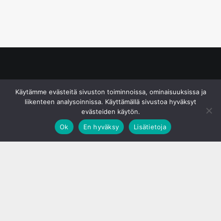
© S&J Media Oy
Käytämme evästeitä sivuston toiminnoissa, ominaisuuksissa ja
liikenteen analysoinnissa. Käyttämällä sivustoa hyväksyt
evästeiden käytön.
Ok
En hyväksy
Lisätietoja
;