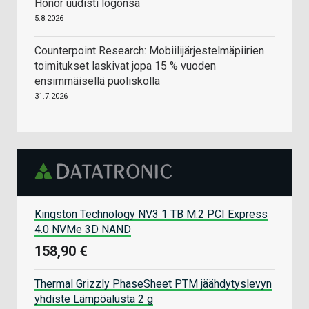
Honor uudisti logonsa
5.8.2026
Counterpoint Research: Mobiilijärjestelmäpiirien
toimitukset laskivat jopa 15 % vuoden
ensimmäisellä puoliskolla
31.7.2026
Kingston Technology NV3 1 TB M.2 PCI Express
4.0 NVMe 3D NAND
158,90 €
Thermal Grizzly PhaseSheet PTM jäähdytyslevyn
yhdiste Lämpöalusta 2 g