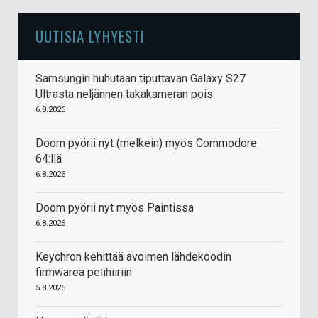
UUTISIA LYHYESTI
Samsungin huhutaan tiputtavan Galaxy S27
Ultrasta neljännen takakameran pois
6.8.2026
Doom pyörii nyt (melkein) myös Commodore
64:llä
6.8.2026
Doom pyörii nyt myös Paintissa
6.8.2026
Keychron kehittää avoimen lähdekoodin
firmwarea pelihiiriin
5.8.2026