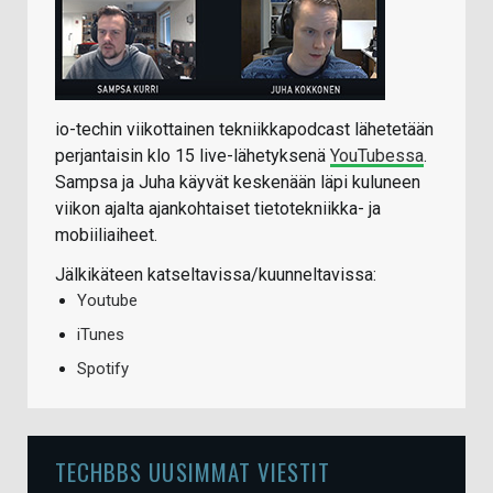
io-techin viikottainen tekniikkapodcast lähetetään
perjantaisin klo 15 live-lähetyksenä
YouTubessa
.
Sampsa ja Juha käyvät keskenään läpi kuluneen
viikon ajalta ajankohtaiset tietotekniikka- ja
mobiiliaiheet.
Jälkikäteen katseltavissa/kuunneltavissa:
Youtube
iTunes
Spotify
TECHBBS UUSIMMAT VIESTIT