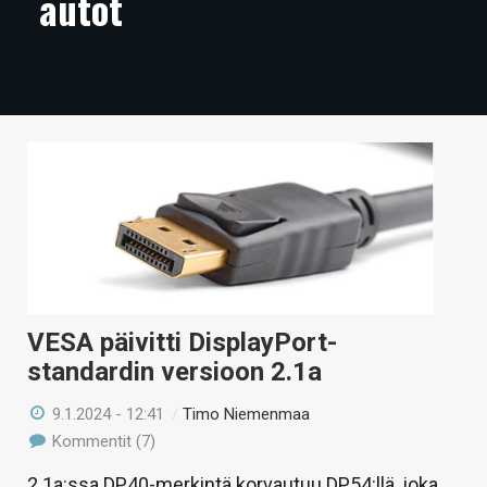
autot
ARTIKKELIT
VIDEOT
TECHBBS
TIETOA
HINTA.FI
KAUPPA
VAIHDA TEEMA
VESA päivitti DisplayPort-
standardin versioon 2.1a
HAKU
9.1.2024 - 12:41
/
Timo Niemenmaa
Kommentit (7)
2.1a:ssa DP40-merkintä korvautuu DP54:llä, joka