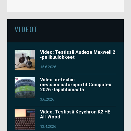
VIDEOT
Video: Testissä Audeze Maxwell 2
-pelikuulokkeet
15.6.2026
Video: io-techin
messuosastoraportit Computex
2026 -tapahtumasta
3.6.2026
Video: Testissä Keychron K2 HE
All-Wood
13.4.2026