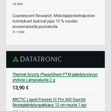
3.8.2026
Counterpoint Research: Mobiilijärjestelmäpiirien
toimitukset laskivat jopa 15 % vuoden
ensimmäisellä puoliskolla
31.7.2026
Thermal Grizzly PhaseSheet PTM jäähdytyslevyn
yhdiste Lämpöalusta 2 g
13,90 €
ARCTIC Liquid Freezer III Pro 360 Suoritin
Nestejäähdytyspakkaus 12 cm musta 1 kpl