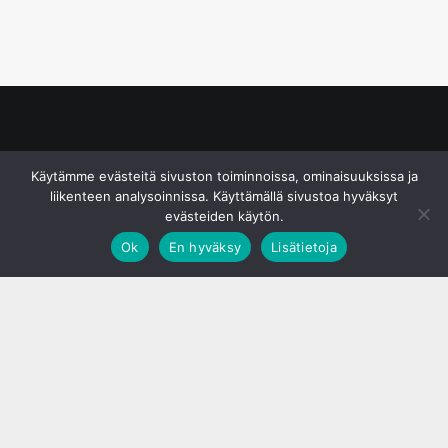
© S&J Media Oy
Käytämme evästeitä sivuston toiminnoissa, ominaisuuksissa ja
liikenteen analysoinnissa. Käyttämällä sivustoa hyväksyt
evästeiden käytön.
Ok
En hyväksy
Lisätietoja
;