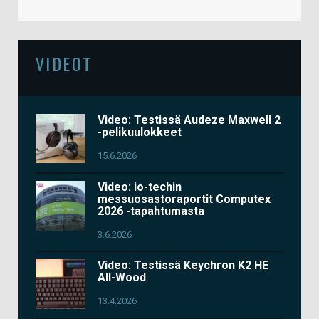
VIDEOT
Video: Testissä Audeze Maxwell 2
-pelikuulokkeet
15.6.2026
Video: io-techin
messuosastoraportit Computex
2026 -tapahtumasta
3.6.2026
Video: Testissä Keychron K2 HE
All-Wood
13.4.2026