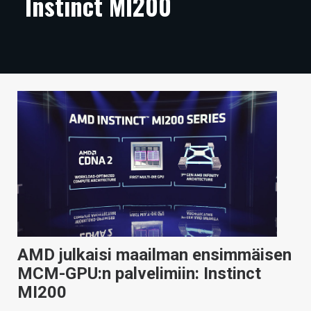
Instinct MI200
ARTIKKELIT
VIDEOT
TECHBBS
TIETOA
HINTA.FI
KAUPPA
VAIHDA TEEMA
AMD julkaisi maailman ensimmäisen
HAKU
MCM-GPU:n palvelimiin: Instinct
MI200