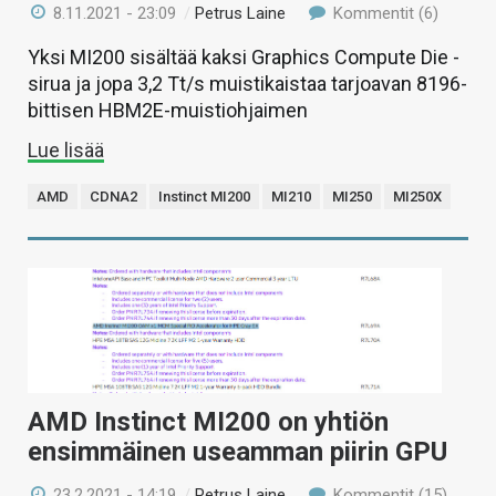
8.11.2021 - 23:09
/
Petrus Laine
Kommentit (6)
Yksi MI200 sisältää kaksi Graphics Compute Die -
sirua ja jopa 3,2 Tt/s muistikaistaa tarjoavan 8196-
bittisen HBM2E-muistiohjaimen
Lue lisää
AMD
CDNA2
Instinct MI200
MI210
MI250
MI250X
AMD Instinct MI200 on yhtiön
ensimmäinen useamman piirin GPU
23.2.2021 - 14:19
/
Petrus Laine
Kommentit (15)