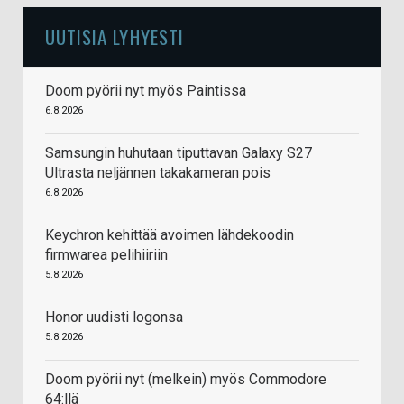
UUTISIA LYHYESTI
Doom pyörii nyt myös Paintissa
6.8.2026
Samsungin huhutaan tiputtavan Galaxy S27
Ultrasta neljännen takakameran pois
6.8.2026
Keychron kehittää avoimen lähdekoodin
firmwarea pelihiiriin
5.8.2026
Honor uudisti logonsa
5.8.2026
Doom pyörii nyt (melkein) myös Commodore
64:llä