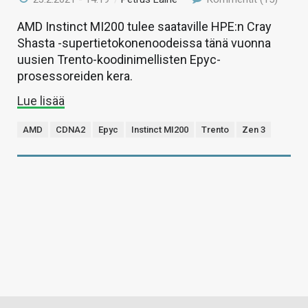
AMD Instinct MI200 tulee saataville HPE:n Cray
Shasta -supertietokonenoodeissa tänä vuonna
uusien Trento-koodinimellisten Epyc-
prosessoreiden kera.
Lue lisää
AMD
CDNA2
Epyc
Instinct MI200
Trento
Zen 3