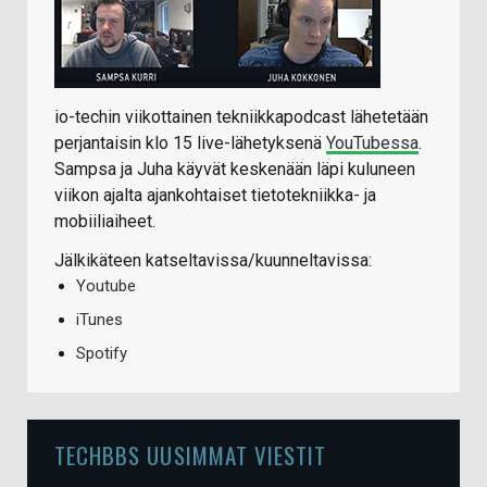
io-techin viikottainen tekniikkapodcast lähetetään
perjantaisin klo 15 live-lähetyksenä
YouTubessa
.
Sampsa ja Juha käyvät keskenään läpi kuluneen
viikon ajalta ajankohtaiset tietotekniikka- ja
mobiiliaiheet.
Jälkikäteen katseltavissa/kuunneltavissa:
Youtube
iTunes
Spotify
TECHBBS UUSIMMAT VIESTIT