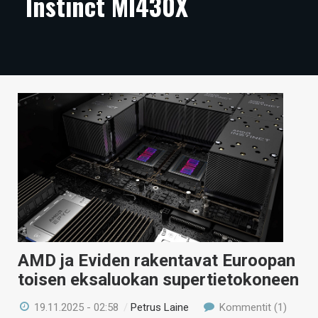
Instinct MI430X
ARTIKKELIT
VIDEOT
TECHBBS
TIETOA
HINTA.FI
KAUPPA
VAIHDA TEEMA
AMD ja Eviden rakentavat Euroopan
HAKU
toisen eksaluokan supertietokoneen
19.11.2025 - 02:58
/
Petrus Laine
Kommentit (1)