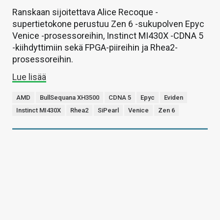
Ranskaan sijoitettava Alice Recoque -
supertietokone perustuu Zen 6 -sukupolven Epyc
Venice -prosessoreihin, Instinct MI430X -CDNA 5
-kiihdyttimiin sekä FPGA-piireihin ja Rhea2-
prosessoreihin.
Lue lisää
AMD
BullSequana XH3500
CDNA 5
Epyc
Eviden
Instinct MI430X
Rhea2
SiPearl
Venice
Zen 6