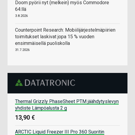
Doom pyörii nyt (melkein) myös Commodore
64:llä
3.8.2026
Counterpoint Research: Mobiilijärjestelmäpiirien
toimitukset laskivat jopa 15 % vuoden
ensimmäisellä puoliskolla
31.7.2026
Thermal Grizzly PhaseSheet PTM jäähdytyslevyn
yhdiste Lämpöalusta 2 g
13,90 €
ARCTIC Liquid Freezer III Pro 360 Suoritin