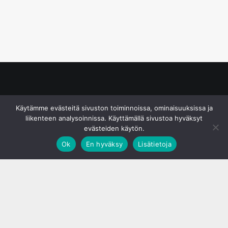
© S&J Media Oy
Käytämme evästeitä sivuston toiminnoissa, ominaisuuksissa ja
liikenteen analysoinnissa. Käyttämällä sivustoa hyväksyt
evästeiden käytön.
Ok
En hyväksy
Lisätietoja
;