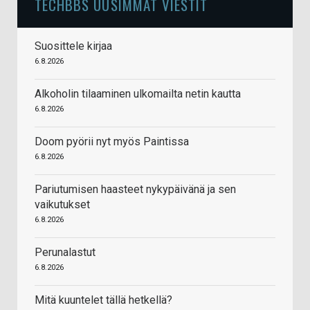
TECHBBS UUSIMMAT VIESTIT
Suosittele kirjaa
6.8.2026
Alkoholin tilaaminen ulkomailta netin kautta
6.8.2026
Doom pyörii nyt myös Paintissa
6.8.2026
Pariutumisen haasteet nykypäivänä ja sen
vaikutukset
6.8.2026
Perunalastut
6.8.2026
Mitä kuuntelet tällä hetkellä?