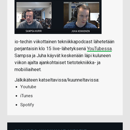
io-techin viikottainen tekniikkapodcast lähetetään
perjantaisin klo 15 live-lähetyksenä
YouTubessa
.
Sampsa ja Juha käyvät keskenään läpi kuluneen
viikon ajalta ajankohtaiset tietotekniikka- ja
mobiiliaiheet.
Jälkikäteen katseltavissa/kuunneltavissa:
Youtube
iTunes
Spotify