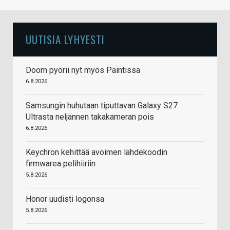
UUTISIA LYHYESTI
Doom pyörii nyt myös Paintissa
6.8.2026
Samsungin huhutaan tiputtavan Galaxy S27
Ultrasta neljännen takakameran pois
6.8.2026
Keychron kehittää avoimen lähdekoodin
firmwarea pelihiiriin
5.8.2026
Honor uudisti logonsa
5.8.2026