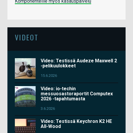
Komponenteille myös kasauspalvelu
VIDEOT
Video: Testissä Audeze Maxwell 2
-pelikuulokkeet
15.6.2026
Video: io-techin
messuosastoraportit Computex
2026 -tapahtumasta
3.6.2026
Video: Testissä Keychron K2 HE
All-Wood