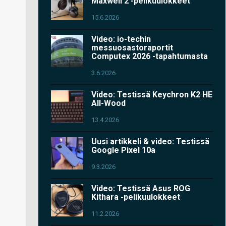
Maxwell 2 -pelikuulokkeet
15.6.2026
Video: io-techin
messuosastoraportit
Computex 2026 -tapahtumasta
3.6.2026
Video: Testissä Keychron K2 HE
All-Wood
13.4.2026
Uusi artikkeli & video: Testissä
Google Pixel 10a
9.3.2026
Video: Testissä Asus ROG
Kithara -pelikuulokkeet
11.2.2026