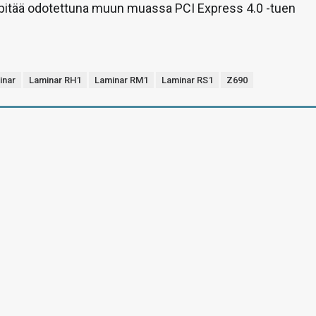
 pitää odotettuna muun muassa PCI Express 4.0 -tuen
inar
Laminar RH1
Laminar RM1
Laminar RS1
Z690