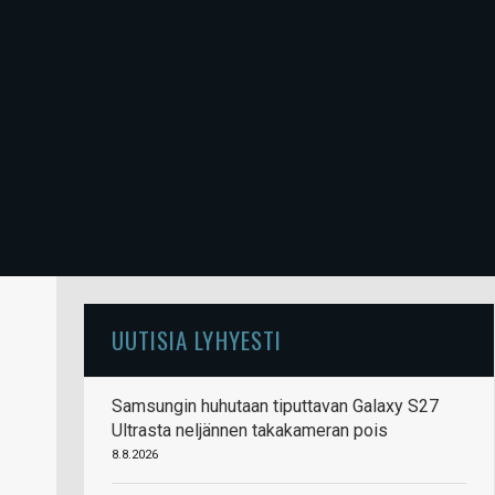
UUTISIA LYHYESTI
Samsungin huhutaan tiputtavan Galaxy S27
Ultrasta neljännen takakameran pois
8.8.2026