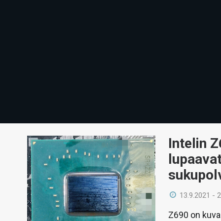
Intelin 
lupaavat
sukupol
13.9.2021 - 
Z690 on kuvan