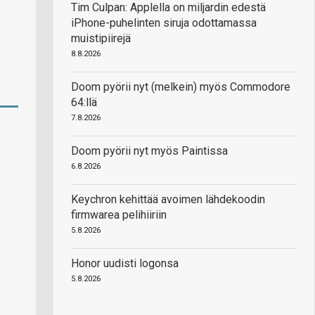
Tim Culpan: Applella on miljardin edestä
iPhone-puhelinten siruja odottamassa
muistipiirejä
8.8.2026
Doom pyörii nyt (melkein) myös Commodore
64:llä
7.8.2026
Doom pyörii nyt myös Paintissa
6.8.2026
Keychron kehittää avoimen lähdekoodin
firmwarea pelihiiriin
5.8.2026
Honor uudisti logonsa
5.8.2026