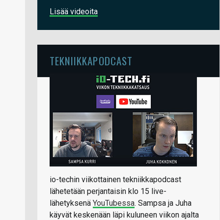
Lisää videoita
TEKNIIKKAPODCAST
io-techin viikottainen tekniikkapodcast
lähetetään perjantaisin klo 15 live-
lähetyksenä
YouTubessa
. Sampsa ja Juha
käyvät keskenään läpi kuluneen viikon ajalta