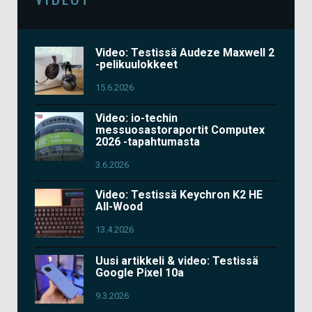
Video: Testissä Audeze Maxwell 2
-pelikuulokkeet
15.6.2026
Video: io-techin
messuosastoraportit Computex
2026 -tapahtumasta
3.6.2026
Video: Testissä Keychron K2 HE
All-Wood
13.4.2026
Uusi artikkeli & video: Testissä
Google Pixel 10a
9.3.2026