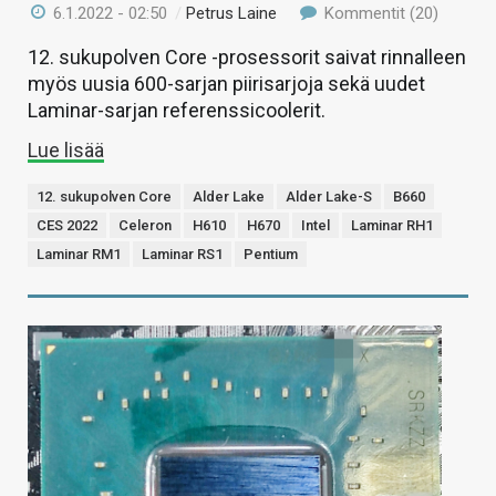
6.1.2022 - 02:50
/
Petrus Laine
Kommentit (20)
12. sukupolven Core -prosessorit saivat rinnalleen
myös uusia 600-sarjan piirisarjoja sekä uudet
Laminar-sarjan referenssicoolerit.
Lue lisää
12. sukupolven Core
Alder Lake
Alder Lake-S
B660
CES 2022
Celeron
H610
H670
Intel
Laminar RH1
Laminar RM1
Laminar RS1
Pentium