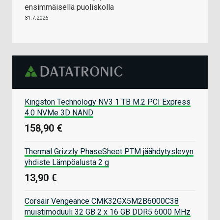
ensimmäisellä puoliskolla
31.7.2026
Kingston Technology NV3 1 TB M.2 PCI Express
4.0 NVMe 3D NAND
158,90 €
Thermal Grizzly PhaseSheet PTM jäähdytyslevyn
yhdiste Lämpöalusta 2 g
13,90 €
Corsair Vengeance CMK32GX5M2B6000C38
muistimoduuli 32 GB 2 x 16 GB DDR5 6000 MHz