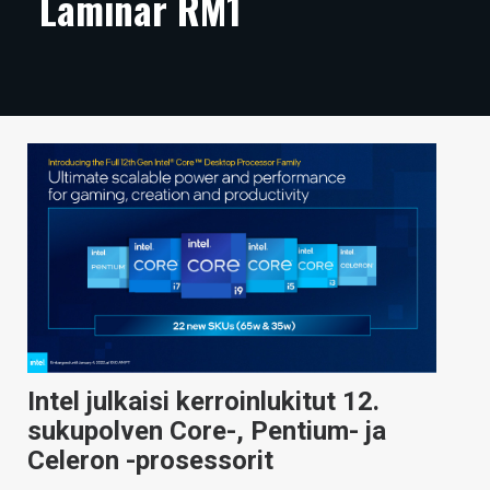
Laminar RM1
ARTIKKELIT
VIDEOT
TECHBBS
TIETOA
HINTA.FI
KAUPPA
VAIHDA TEEMA
Intel julkaisi kerroinlukitut 12.
HAKU
sukupolven Core-, Pentium- ja
Celeron -prosessorit