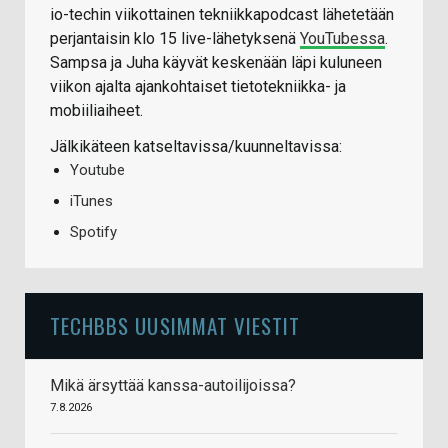
io-techin viikottainen tekniikkapodcast lähetetään
perjantaisin klo 15 live-lähetyksenä
YouTubessa
.
Sampsa ja Juha käyvät keskenään läpi kuluneen
viikon ajalta ajankohtaiset tietotekniikka- ja
mobiiliaiheet.
Jälkikäteen katseltavissa/kuunneltavissa:
Youtube
iTunes
Spotify
TECHBBS UUSIMMAT VIESTIT
Mikä ärsyttää kanssa-autoilijoissa?
7.8.2026