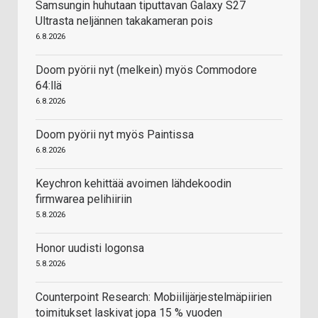
Samsungin huhutaan tiputtavan Galaxy S27
Ultrasta neljännen takakameran pois
6.8.2026
Doom pyörii nyt (melkein) myös Commodore
64:llä
6.8.2026
Doom pyörii nyt myös Paintissa
6.8.2026
Keychron kehittää avoimen lähdekoodin
firmwarea pelihiiriin
5.8.2026
Honor uudisti logonsa
5.8.2026
Counterpoint Research: Mobiilijärjestelmäpiirien
toimitukset laskivat jopa 15 % vuoden