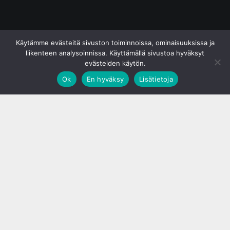
© S&J Media Oy
Käytämme evästeitä sivuston toiminnoissa, ominaisuuksissa ja
liikenteen analysoinnissa. Käyttämällä sivustoa hyväksyt
evästeiden käytön.
Ok
En hyväksy
Lisätietoja
;