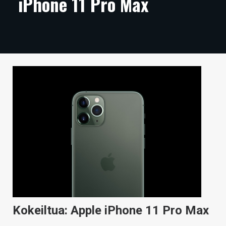
iPhone 11 Pro Max
ARTIKKELIT
VIDEOT
TECHBBS
TIETOA
HINTA.FI
KAUPPA
VAIHDA TEEMA
HAKU
Kokeiltua: Apple iPhone 11 Pro Max