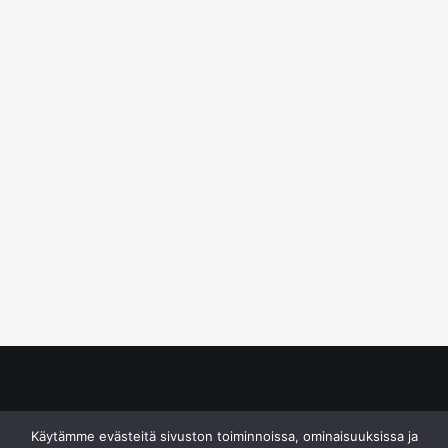
© S&J Media Oy
Käytämme evästeitä sivuston toiminnoissa, ominaisuuksissa ja