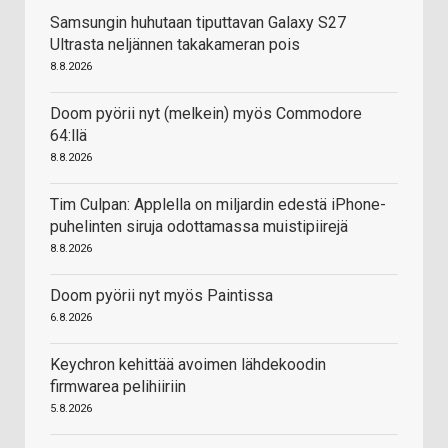
Samsungin huhutaan tiputtavan Galaxy S27
Ultrasta neljännen takakameran pois
8.8.2026
Doom pyörii nyt (melkein) myös Commodore
64:llä
8.8.2026
Tim Culpan: Applella on miljardin edestä iPhone-
puhelinten siruja odottamassa muistipiirejä
8.8.2026
Doom pyörii nyt myös Paintissa
6.8.2026
Keychron kehittää avoimen lähdekoodin
firmwarea pelihiiriin
5.8.2026