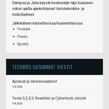
Sampsa ja Juha käyvät keskenään läpi kuluneen
viikon ajalta ajankohtaiset tietotekniikka- ja
mobiiliaiheet.
Jälkikäteen katseltavissa/kuunneltavissa:
Youtube
iTunes
Spotify
TECHBBS UUSIMMAT VIESTIT
Ajotavat ja liikennesäännöt
9.8.2026
Tesla S,3,X,Y, Roadster ja Cybertruck yleistä
9.8.2026