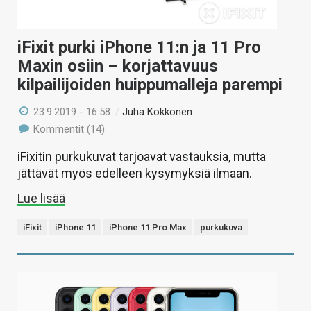
iFixit purki iPhone 11:n ja 11 Pro
Maxin osiin – korjattavuus
kilpailijoiden huippumalleja parempi
23.9.2019 - 16:58
/
Juha Kokkonen
Kommentit (14)
iFixitin purkukuvat tarjoavat vastauksia, mutta
jättävät myös edelleen kysymyksiä ilmaan.
Lue lisää
iFixit
iPhone 11
iPhone 11 Pro Max
purkukuva