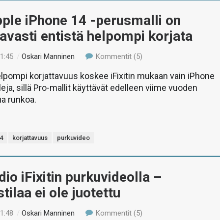
Apple iPhone 14 -perusmalli on
vasti entistä helpompi korjata
11:45
/
Oskari Manninen
Kommentit (5)
lpompi korjattavuus koskee iFixitin mukaan vain iPhone
eja, sillä Pro-mallit käyttävät edelleen viime vuoden
tua runkoa.
4
korjattavuus
purkuvideo
io iFixitin purkuvideolla –
tilaa ei ole juotettu
11:48
/
Oskari Manninen
Kommentit (5)