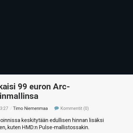
aisi 99 euron Arc-
inmallinsa
23:27
/
Timo Niemenmaa
Kommentit (0)
oinnissa keskitytään edullisen hinnan lisäksi
en, kuten HMD:n Pulse-mallistossakin.