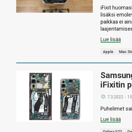
iFixit huomas
lisäksi emole
paikkaa ei ain
laajentamise
Lue lisää
Apple
Mac St
Samsungi
iFixitin
7.3.2022 - 15
Puhelimet sai
Lue lisää
Galaxy S22
Ga