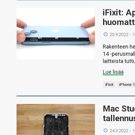
iFixit: 
huomatta
20.9.2022 - 
Rakenteen he
14 -perusmall
laitteista tut
Lue lisää
iFixit
iPhone 1
Mac Stud
tallennus
24.3.2022 - 