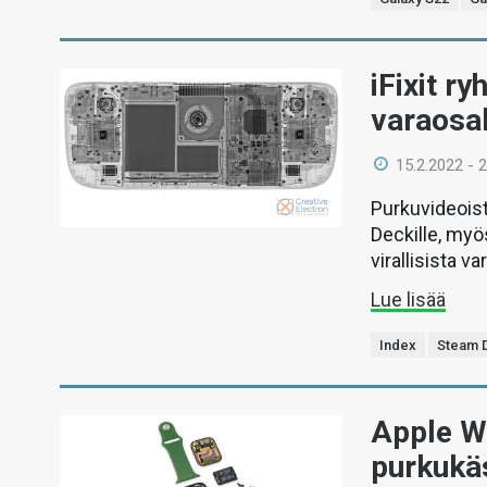
iFixit ry
varaosa
15.2.2022 - 
Purkuvideoist
Deckille, myö
virallisista
Lue lisää
Index
Steam 
Apple Wa
purkukäs