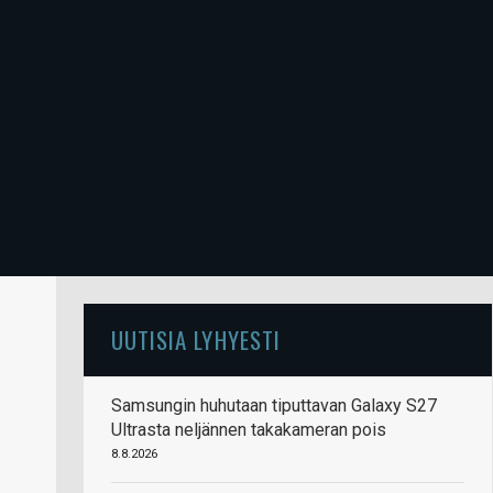
UUTISIA LYHYESTI
Samsungin huhutaan tiputtavan Galaxy S27
Ultrasta neljännen takakameran pois
8.8.2026