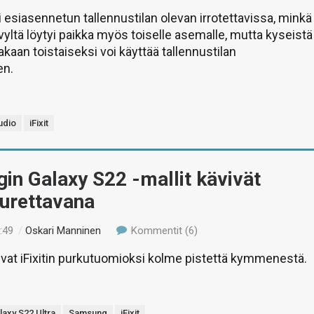
i esiasennetun tallennustilan olevan irrotettavissa, minkä
vyltä löytyi paikka myös toiselle asemalle, mutta kyseistä
akaan toistaiseksi voi käyttää tallennustilan
en.
udio
iFixit
n Galaxy S22 -mallit kävivät
 purettavana
:49
/
Oskari Manninen
Kommentit (6)
vat iFixitin purkutuomioksi kolme pistettä kymmenestä.
laxy S22 Ultra
Samsung
iFixit