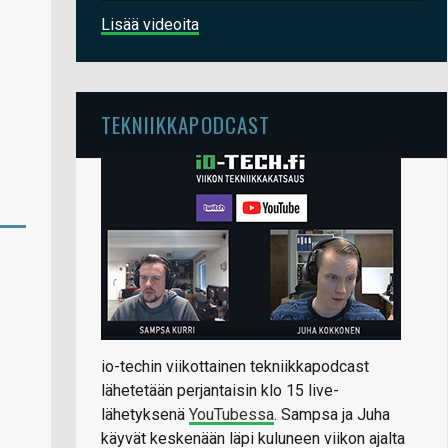
Lisää videoita
TEKNIIKKAPODCAST
io-techin viikottainen tekniikkapodcast
lähetetään perjantaisin klo 15 live-
lähetyksenä
YouTubessa
. Sampsa ja Juha
käyvät keskenään läpi kuluneen viikon ajalta