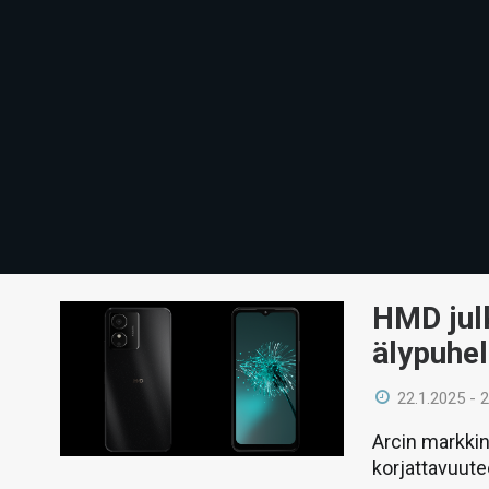
HMD julk
älypuhel
22.1.2025 - 
Arcin markkin
korjattavuute