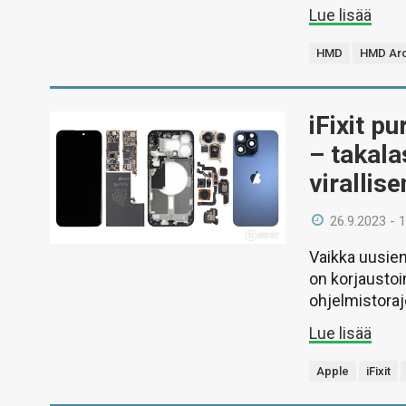
Lue lisää
HMD
HMD Ar
iFixit p
– takala
virallis
26.9.2023 - 
Vaikka uusie
on korjaustoi
ohjelmistoraj
Lue lisää
Apple
iFixit