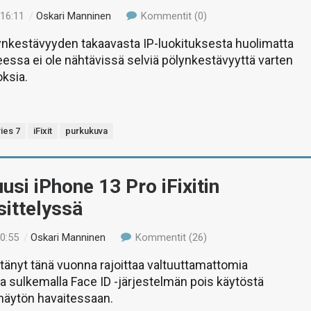
 16:11
/
Oskari Manninen
Kommentit (0)
ynkestävyyden takaavasta IP-luokituksesta huolimatta
eessa ei ole nähtävissä selviä pölynkestävyyttä varten
ksia.
ies 7
iFixit
purkukuva
usi iPhone 13 Pro iFixitin
ittelyssä
10:55
/
Oskari Manninen
Kommentit (26)
tänyt tänä vuonna rajoittaa valtuuttamattomia
a sulkemalla Face ID -järjestelmän pois käytöstä
 näytön havaitessaan.