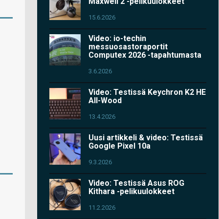
Maxwell 2 -pelikuulokkeet
15.6.2026
Video: io-techin
messuosastoraportit
Computex 2026 -tapahtumasta
3.6.2026
Video: Testissä Keychron K2 HE
All-Wood
13.4.2026
Uusi artikkeli & video: Testissä
Google Pixel 10a
9.3.2026
Video: Testissä Asus ROG
Kithara -pelikuulokkeet
11.2.2026