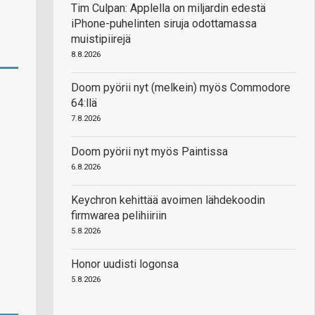
Tim Culpan: Applella on miljardin edestä
iPhone-puhelinten siruja odottamassa
muistipiirejä
8.8.2026
Doom pyörii nyt (melkein) myös Commodore
64:llä
7.8.2026
Doom pyörii nyt myös Paintissa
6.8.2026
Keychron kehittää avoimen lähdekoodin
firmwarea pelihiiriin
5.8.2026
Honor uudisti logonsa
5.8.2026