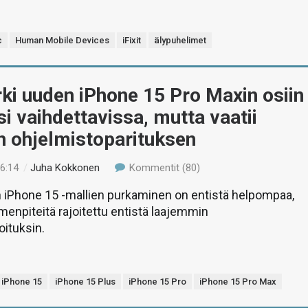
c
Human Mobile Devices
iFixit
älypuhelimet
urki uuden iPhone 15 Pro Maxin osiin
si vaihdettavissa, mutta vaatii
en ohjelmistoparituksen
16:14
/
Juha Kokkonen
Kommentit (80)
n iPhone 15 -mallien purkaminen on entistä helpompaa,
menpiteitä rajoitettu entistä laajemmin
oituksin.
iPhone 15
iPhone 15 Plus
iPhone 15 Pro
iPhone 15 Pro Max