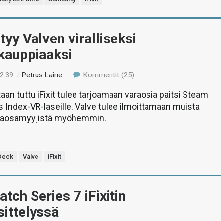
htyy Valven viralliseksi
kauppiaaksi
22:39
/
Petrus Laine
Kommentit (25)
aan tuttu iFixit tulee tarjoamaan varaosia paitsi Steam
s Index-VR-laseille. Valve tulee ilmoittamaan muista
 varaosamyyjistä myöhemmin.
Deck
Valve
iFixit
tch Series 7 iFixitin
ittelyssä