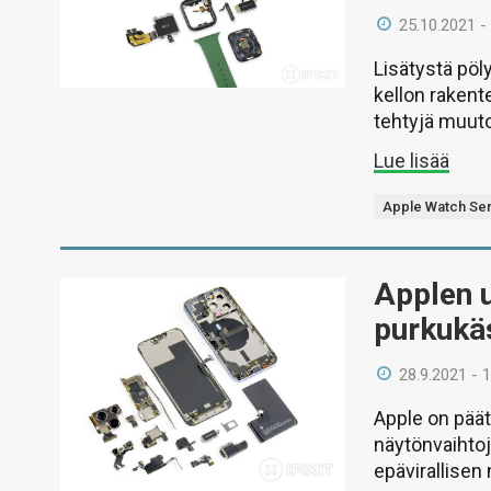
25.10.2021 -
Lisätystä pöl
kellon rakent
tehtyjä muuto
Lue lisää
Apple Watch Ser
Applen u
purkukäs
28.9.2021 - 
Apple on päät
näytönvaihtoj
epävirallisen