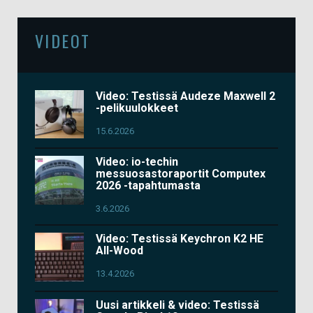
VIDEOT
Video: Testissä Audeze Maxwell 2
-pelikuulokkeet
15.6.2026
Video: io-techin
messuosastoraportit Computex
2026 -tapahtumasta
3.6.2026
Video: Testissä Keychron K2 HE
All-Wood
13.4.2026
Uusi artikkeli & video: Testissä