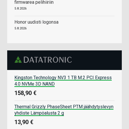
firmwarea pelihiiriin
5.8.2026
Honor uudisti logonsa
5.8.2026
Kingston Technology NV3 1 TB M.2 PCI Express
4.0 NVMe 3D NAND
158,90 €
Thermal Grizzly PhaseSheet PTM jäähdytyslevyn
yhdiste Lämpöalusta 2 g
13,90 €