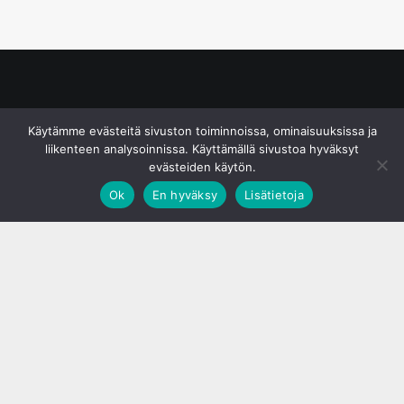
© S&J Media Oy
Käytämme evästeitä sivuston toiminnoissa, ominaisuuksissa ja
liikenteen analysoinnissa. Käyttämällä sivustoa hyväksyt
evästeiden käytön.
Ok
En hyväksy
Lisätietoja
;