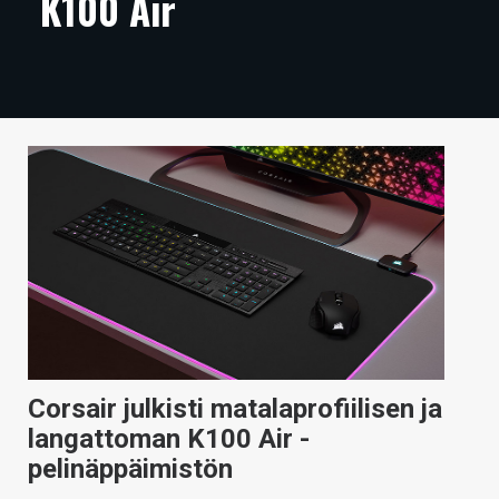
K100 Air
ARTIKKELIT
VIDEOT
TECHBBS
TIETOA
HINTA.FI
KAUPPA
VAIHDA TEEMA
Corsair julkisti matalaprofiilisen ja
HAKU
langattoman K100 Air -
pelinäppäimistön