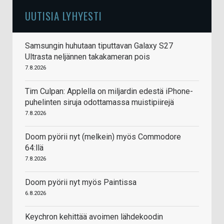
UUTISIA LYHYESTI
Samsungin huhutaan tiputtavan Galaxy S27
Ultrasta neljännen takakameran pois
7.8.2026
Tim Culpan: Applella on miljardin edestä iPhone-
puhelinten siruja odottamassa muistipiirejä
7.8.2026
Doom pyörii nyt (melkein) myös Commodore
64:llä
7.8.2026
Doom pyörii nyt myös Paintissa
6.8.2026
Keychron kehittää avoimen lähdekoodin