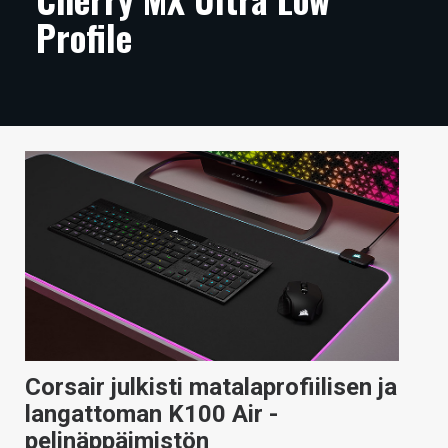
Profile
ARTIKKELIT
VIDEOT
TECHBBS
TIETOA
HINTA.FI
KAUPPA
VAIHDA TEEMA
HAKU
Corsair julkisti matalaprofiilisen ja
langattoman K100 Air -
pelinäppäimistön