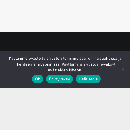
© S&J Media Oy
Käytämme evästeitä sivuston toiminnoissa, ominaisuuksissa ja
liikenteen analysoinnissa. Käyttämällä sivustoa hyväksyt
evästeiden käytön.
Ok
En hyväksy
Lisätietoja
;