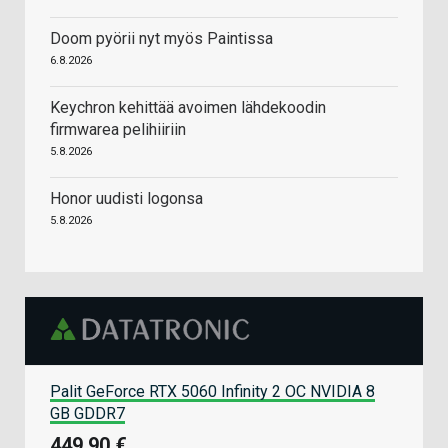
Doom pyörii nyt myös Paintissa
6.8.2026
Keychron kehittää avoimen lähdekoodin
firmwarea pelihiiriin
5.8.2026
Honor uudisti logonsa
5.8.2026
Palit GeForce RTX 5060 Infinity 2 OC NVIDIA 8
GB GDDR7
449,90 €