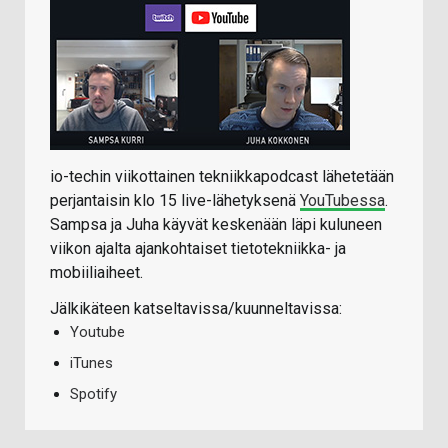
io-techin viikottainen tekniikkapodcast lähetetään
perjantaisin klo 15 live-lähetyksenä
YouTubessa
.
Sampsa ja Juha käyvät keskenään läpi kuluneen
viikon ajalta ajankohtaiset tietotekniikka- ja
mobiiliaiheet.
Jälkikäteen katseltavissa/kuunneltavissa:
Youtube
iTunes
Spotify