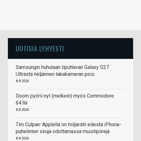
UUTISIA LYHYESTI
Samsungin huhutaan tiputtavan Galaxy S27
Ultrasta neljännen takakameran pois
8.8.2026
Doom pyörii nyt (melkein) myös Commodore
64:llä
8.8.2026
Tim Culpan: Applella on miljardin edestä iPhone-
puhelinten siruja odottamassa muistipiirejä
8.8.2026