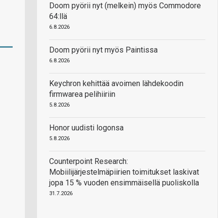
Doom pyörii nyt (melkein) myös Commodore
64:llä
6.8.2026
Doom pyörii nyt myös Paintissa
6.8.2026
Keychron kehittää avoimen lähdekoodin
firmwarea pelihiiriin
5.8.2026
Honor uudisti logonsa
5.8.2026
Counterpoint Research:
Mobiilijärjestelmäpiirien toimitukset laskivat
jopa 15 % vuoden ensimmäisellä puoliskolla
31.7.2026