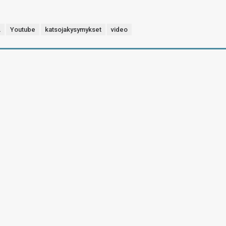
A
Youtube
katsojakysymykset
video