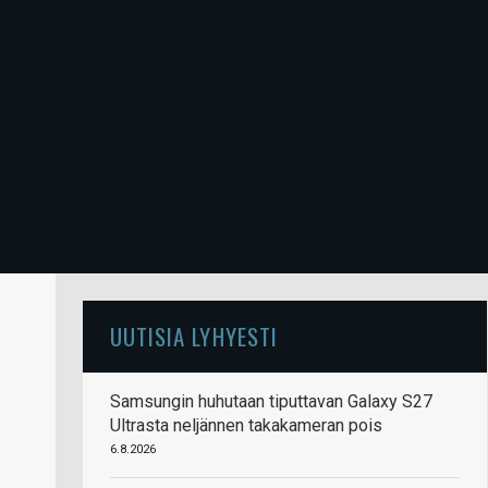
UUTISIA LYHYESTI
Samsungin huhutaan tiputtavan Galaxy S27
Ultrasta neljännen takakameran pois
6.8.2026