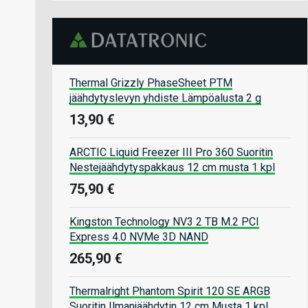
Thermal Grizzly PhaseSheet PTM
jäähdytyslevyn yhdiste Lämpöalusta 2 g
13,90 €
ARCTIC Liquid Freezer III Pro 360 Suoritin
Nestejäähdytyspakkaus 12 cm musta 1 kpl
75,90 €
Kingston Technology NV3 2 TB M.2 PCI
Express 4.0 NVMe 3D NAND
265,90 €
Thermalright Phantom Spirit 120 SE ARGB
Suoritin Ilmanjäähdytin 12 cm Musta 1 kpl