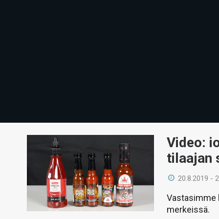
Video: 
tilaajan 
20.8.2019 - 
Vastasimme k
merkeissä.