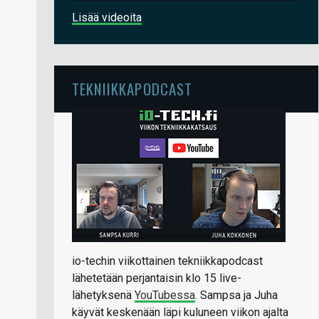
Lisää videoita
TEKNIIKKAPODCAST
io-techin viikottainen tekniikkapodcast
lähetetään perjantaisin klo 15 live-
lähetyksenä
YouTubessa
. Sampsa ja Juha
käyvät keskenään läpi kuluneen viikon ajalta