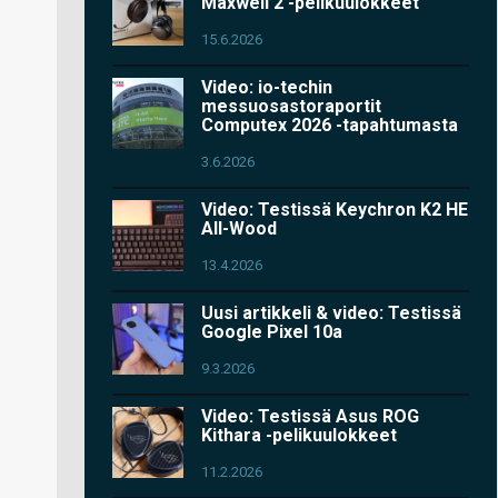
Maxwell 2 -pelikuulokkeet
15.6.2026
Video: io-techin
messuosastoraportit
Computex 2026 -tapahtumasta
3.6.2026
Video: Testissä Keychron K2 HE
All-Wood
13.4.2026
Uusi artikkeli & video: Testissä
Google Pixel 10a
9.3.2026
Video: Testissä Asus ROG
Kithara -pelikuulokkeet
11.2.2026