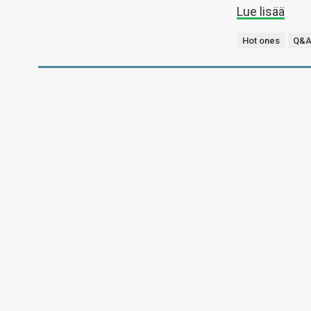
Lue lisää
Hot ones
Q&