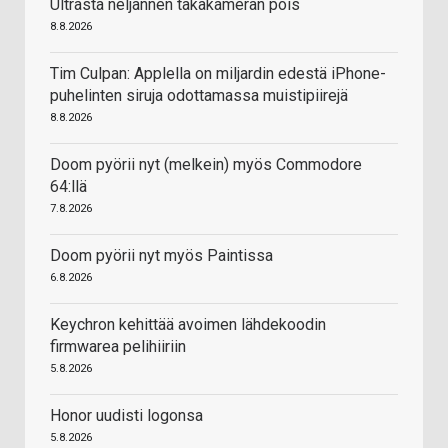
Ultrasta neljännen takakameran pois
8.8.2026
Tim Culpan: Applella on miljardin edestä iPhone-
puhelinten siruja odottamassa muistipiirejä
8.8.2026
Doom pyörii nyt (melkein) myös Commodore
64:llä
7.8.2026
Doom pyörii nyt myös Paintissa
6.8.2026
Keychron kehittää avoimen lähdekoodin
firmwarea pelihiiriin
5.8.2026
Honor uudisti logonsa
5.8.2026