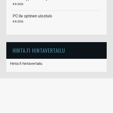
8.8.2026
PC:lle optinen ulostulo
8.8.2026
HINTA.FI HINTAVERTAILU
Hinta.fi hintavertailu