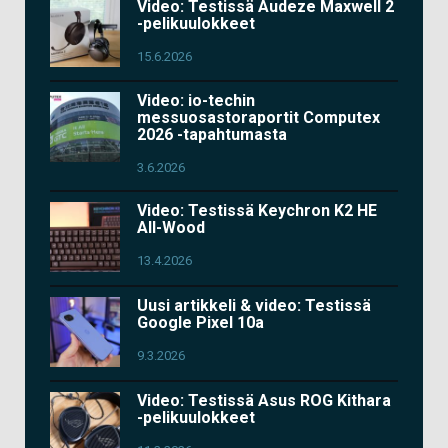
Video: Testissä Audeze Maxwell 2
-pelikuulokkeet
15.6.2026
Video: io-techin
messuosastoraportit Computex
2026 -tapahtumasta
3.6.2026
Video: Testissä Keychron K2 HE
All-Wood
13.4.2026
Uusi artikkeli & video: Testissä
Google Pixel 10a
9.3.2026
Video: Testissä Asus ROG Kithara
-pelikuulokkeet