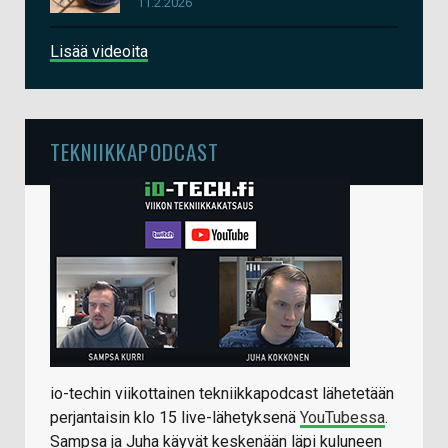
11.2.2026
Lisää videoita
TEKNIIKKAPODCAST
io-techin viikottainen tekniikkapodcast lähetetään
perjantaisin klo 15 live-lähetyksenä
YouTubessa
.
Sampsa ja Juha käyvät keskenään läpi kuluneen