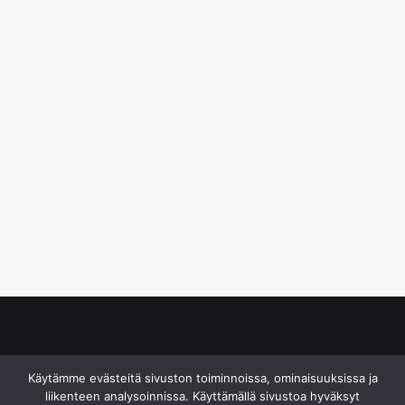
© S&J Media Oy
Käytämme evästeitä sivuston toiminnoissa, ominaisuuksissa ja
liikenteen analysoinnissa. Käyttämällä sivustoa hyväksyt