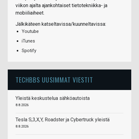
viikon ajalta ajankohtaiset tietotekniikka- ja
mobiiliaiheet.
Jälkikäteen katseltavissa/kuunneltavissa:
Youtube
iTunes
Spotify
TECHBBS UUSIMMAT VIESTIT
Yleistä keskustelua sähköautoista
8.8.2026
Tesla S,3,X,Y, Roadster ja Cybertruck yleistä
8.8.2026