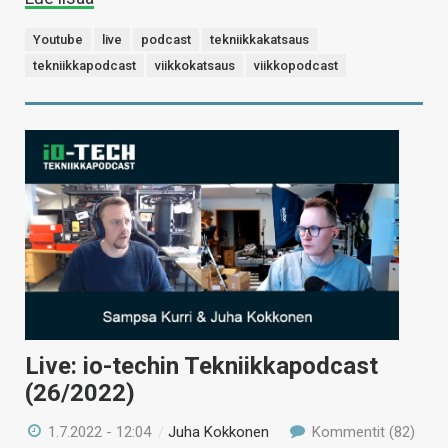
Youtube
live
podcast
tekniikkakatsaus
tekniikkapodcast
viikkokatsaus
viikkopodcast
Live: io-techin Tekniikkapodcast
(26/2022)
1.7.2022 - 12:04
/
Juha Kokkonen
Kommentit (82)