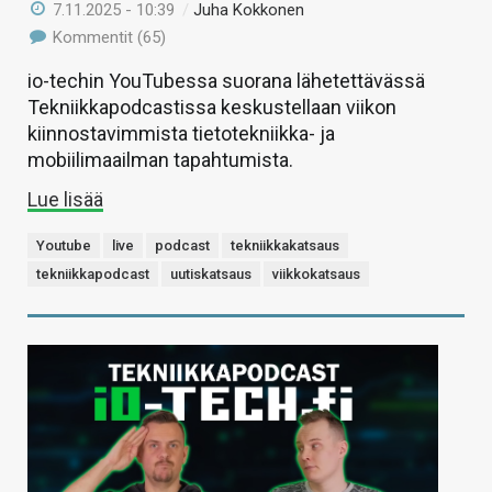
7.11.2025 - 10:39
/
Juha Kokkonen
Kommentit (65)
io-techin YouTubessa suorana lähetettävässä
Tekniikkapodcastissa keskustellaan viikon
kiinnostavimmista tietotekniikka- ja
mobiilimaailman tapahtumista.
Lue lisää
Youtube
live
podcast
tekniikkakatsaus
tekniikkapodcast
uutiskatsaus
viikkokatsaus