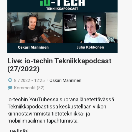
Live: io-techin Tekniikkapodcast
(27/2022)
8.7.2022 - 12:25
/
Oskari Manninen
Kommentit (82)
io-techin YouTubessa suorana lähetettävässä
Tekniikkapodcastissa keskustellaan viikon
kiinnostavimmista tietotekniikka- ja
mobiilimaailman tapahtumista.
Lue lisää