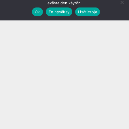
evästeiden käytön.
Ok
En hyväksy
Lisätietoja
;