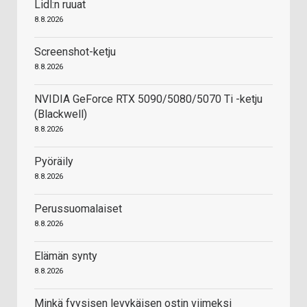
Lidl:n ruuat
8.8.2026
Screenshot-ketju
8.8.2026
NVIDIA GeForce RTX 5090/5080/5070 Ti -ketju
(Blackwell)
8.8.2026
Pyöräily
8.8.2026
Perussuomalaiset
8.8.2026
Elämän synty
8.8.2026
Minkä fyysisen levykäisen ostin viimeksi