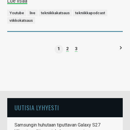
Lue lisää
Youtube
live
tekniikkakatsaus
tekniikkapodcast
viikkokatsaus
1
2
3
UUTISIA LYHYESTI
Samsungin huhutaan tiputtavan Galaxy S27