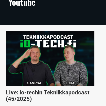
Youtube
ARTIKKELIT
VIDEOT
TECHBBS
TIETOA
HINTA.FI
KAUPPA
VAIHDA TEEMA
HAKU
Live: io-techin Tekniikkapodcast
(45/2025)