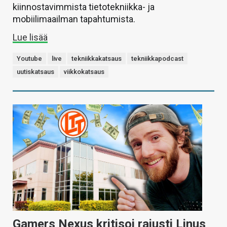
kiinnostavimmista tietotekniikka- ja
mobiilimaailman tapahtumista.
Lue lisää
Youtube
live
tekniikkakatsaus
tekniikkapodcast
uutiskatsaus
viikkokatsaus
Gamers Nexus kritisoi rajusti Linus