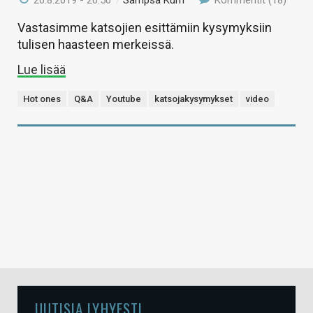
Vastasimme katsojien esittämiin kysymyksiin
tulisen haasteen merkeissä.
Lue lisää
Hot ones
Q&A
Youtube
katsojakysymykset
video
UUTISIA LYHYESTI