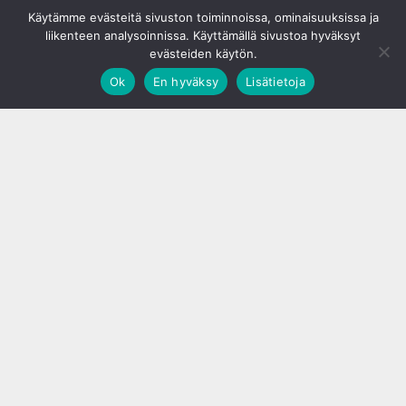
© S&J Media Oy
Käytämme evästeitä sivuston toiminnoissa, ominaisuuksissa ja
liikenteen analysoinnissa. Käyttämällä sivustoa hyväksyt
evästeiden käytön.
Ok
En hyväksy
Lisätietoja
;