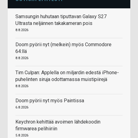
Samsungin huhutaan tiputtavan Galaxy S27
Ultrasta neljännen takakameran pois
8.8.2026
Doom pyörii nyt (melkein) myös Commodore
64:llä
8.8.2026
Tim Culpan: Applella on miljardin edestä iPhone-
puhelinten siruja odottamassa muistipiirejä
8.8.2026
Doom pyörii nyt myös Paintissa
6.8.2026
Keychron kehittää avoimen lähdekoodin
firmwarea pelihiiriin
5.8.2026