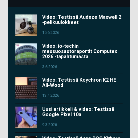
Video: Testissä Audeze Maxwell 2
-pelikuulokkeet
15.6.2026
Video: io-techin
messuosastoraportit Computex
2026 -tapahtumasta
3.6.2026
Video: Testissä Keychron K2 HE
All-Wood
13.4.2026
Uusi artikkeli & video: Testissä
Google Pixel 10a
9.3.2026