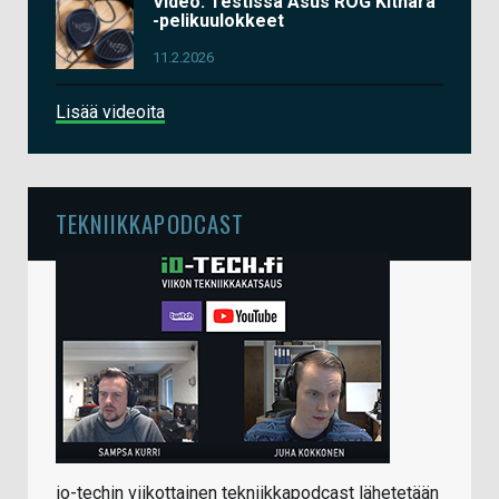
Video: Testissä Asus ROG Kithara
-pelikuulokkeet
11.2.2026
Lisää videoita
TEKNIIKKAPODCAST
io-techin viikottainen tekniikkapodcast lähetetään