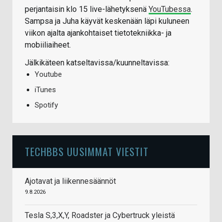
perjantaisin klo 15 live-lähetyksenä
YouTubessa
.
Sampsa ja Juha käyvät keskenään läpi kuluneen
viikon ajalta ajankohtaiset tietotekniikka- ja
mobiiliaiheet.
Jälkikäteen katseltavissa/kuunneltavissa:
Youtube
iTunes
Spotify
TECHBBS UUSIMMAT VIESTIT
Ajotavat ja liikennesäännöt
9.8.2026
Tesla S,3,X,Y, Roadster ja Cybertruck yleistä