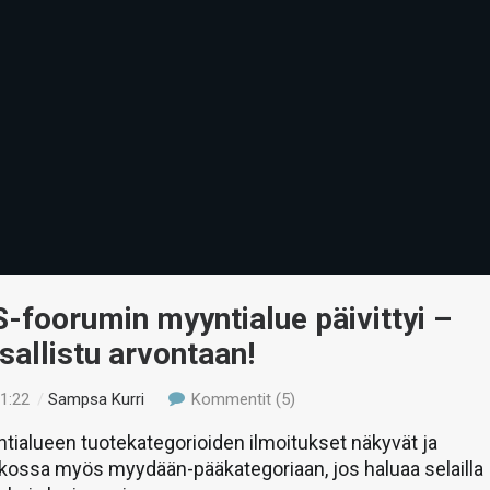
foorumin myyntialue päivittyi –
sallistu arvontaan!
21:22
/
Sampsa Kurri
Kommentit (5)
tialueen tuotekategorioiden ilmoitukset näkyvät ja
atkossa myös myydään-pääkategoriaan, jos haluaa selailla