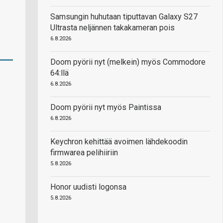
Samsungin huhutaan tiputtavan Galaxy S27
Ultrasta neljännen takakameran pois
6.8.2026
Doom pyörii nyt (melkein) myös Commodore
64:llä
6.8.2026
Doom pyörii nyt myös Paintissa
6.8.2026
Keychron kehittää avoimen lähdekoodin
firmwarea pelihiiriin
5.8.2026
Honor uudisti logonsa
5.8.2026