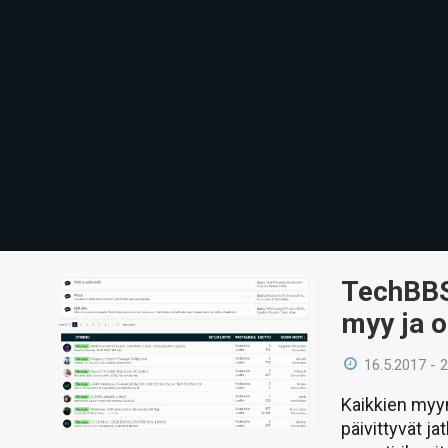
TechBBS-
myy ja o
16.5.2017 - 
Kaikkien myyn
päivittyvät j