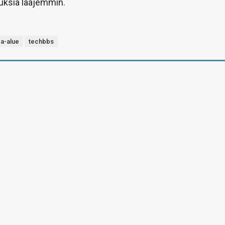
uksia laajemmin.
a-alue
techbbs