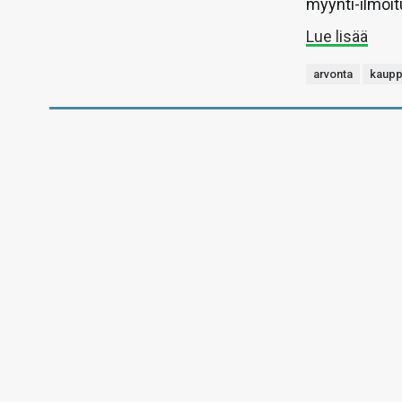
myynti-ilmoit
Lue lisää
arvonta
kaupp