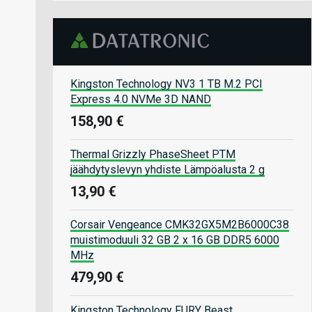
Kingston Technology NV3 1 TB M.2 PCI
Express 4.0 NVMe 3D NAND
158,90 €
Thermal Grizzly PhaseSheet PTM
jäähdytyslevyn yhdiste Lämpöalusta 2 g
13,90 €
Corsair Vengeance CMK32GX5M2B6000C38
muistimoduuli 32 GB 2 x 16 GB DDR5 6000
MHz
479,90 €
Kingston Technology FURY Beast