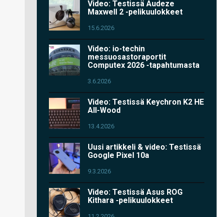
Video: Testissä Audeze
Maxwell 2 -pelikuulokkeet
15.6.2026
Video: io-techin
messuosastoraportit
Computex 2026 -tapahtumasta
3.6.2026
Video: Testissä Keychron K2 HE
All-Wood
13.4.2026
Uusi artikkeli & video: Testissä
Google Pixel 10a
9.3.2026
Video: Testissä Asus ROG
Kithara -pelikuulokkeet
11.2.2026