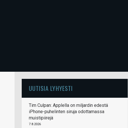
UUTISIA LYHYESTI
Tim Culpan: Applella on miljardin edestä
iPhone-puhelinten siruja odottamassa
muistipiirejä
7.8.2026