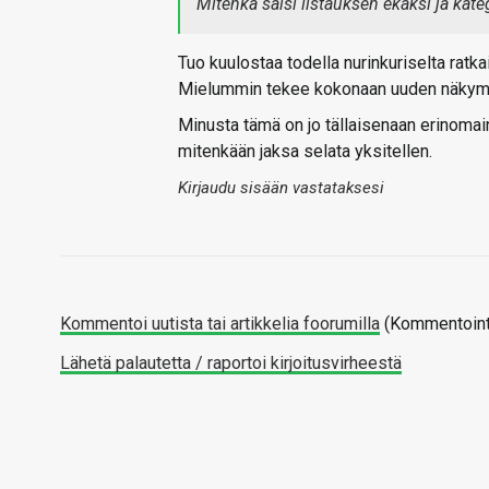
Mitenkä saisi listauksen ekaksi ja kate
Tuo kuulostaa todella nurinkuriselta ratka
Mielummin tekee kokonaan uuden näkymän,
Minusta tämä on jo tällaisenaan erinomain
mitenkään jaksa selata yksitellen.
Kirjaudu sisään vastataksesi
Kommentoi uutista tai artikkelia foorumilla
(Kommentointi
Lähetä palautetta / raportoi kirjoitusvirheestä