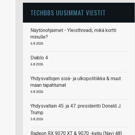
TECHBBS UUSIMMAT VIESTIT
Näytönohjaimet - Yleisthreadi, mikä kortti
minulle?
6.8.2026
Diablo 4
6.8.2026
Yhdysvaltojen sisä- ja ulkopolitiikka & muut
maan tapahtumat
6.8.2026
Yhdysvaltain 45. ja 47. presidentti Donald J.
Trump
5.8.2026
Radeon RX 9070 XT & 9070 -ketju (Navi 48)