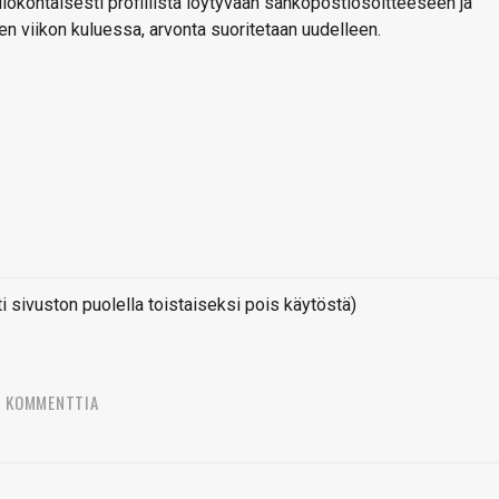
kilökohtaisesti profiilista löytyvään sähköpostiosoitteeseen ja
den viikon kuluessa, arvonta suoritetaan uudelleen.
sivuston puolella toistaiseksi pois käytöstä)
5 KOMMENTTIA