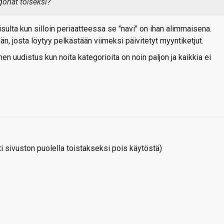
goriat toiseksi?
isulta kun silloin periaatteessa se "navi" on ihan alimmaisena.
 josta löytyy pelkästään viimeksi päivitetyt myyntiketjut.
en uudistus kun noita kategorioita on noin paljon ja kaikkia ei
 sivuston puolella toistakseksi pois käytöstä)