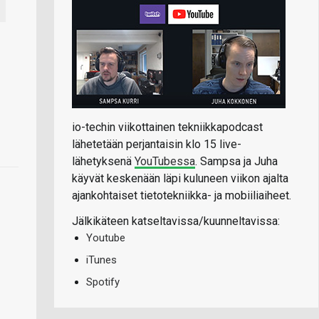
io-techin viikottainen tekniikkapodcast
lähetetään perjantaisin klo 15 live-
lähetyksenä
YouTubessa
. Sampsa ja Juha
käyvät keskenään läpi kuluneen viikon ajalta
ajankohtaiset tietotekniikka- ja mobiiliaiheet.
Jälkikäteen katseltavissa/kuunneltavissa:
Youtube
iTunes
Spotify