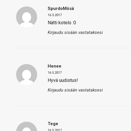
SpurdoMösä
16.5.2017
Nätti kotelo :0
Kirjaudu sisään vastataksesi
Henee
16.5.2017
Hyvä uudistus!
Kirjaudu sisään vastataksesi
Tege
16.5.2017