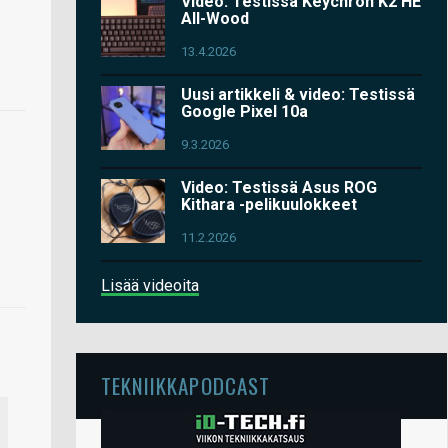
Video: Testissä Keychron K2 HE
All-Wood
13.4.2026
Uusi artikkeli & video: Testissä
Google Pixel 10a
9.3.2026
Video: Testissä Asus ROG
Kithara -pelikuulokkeet
11.2.2026
Lisää videoita
TEKNIIKKAPODCAST