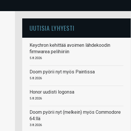
UUTISIA LYHYESTI
Keychron kehittää avoimen lähdekoodin
firmwarea pelihiiriin
5.8.2026
Doom pyörii nyt myös Paintissa
5.8.2026
Honor uudisti logonsa
5.8.2026
Doom pyörii nyt (melkein) myös Commodore
64:llä
3.8.2026