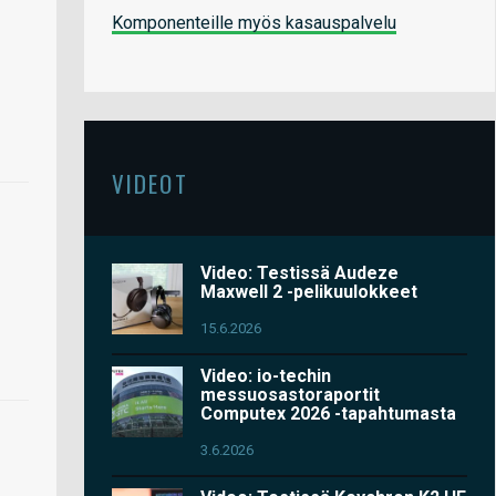
Komponenteille myös kasauspalvelu
VIDEOT
Video: Testissä Audeze
Maxwell 2 -pelikuulokkeet
15.6.2026
Video: io-techin
messuosastoraportit
Computex 2026 -tapahtumasta
3.6.2026