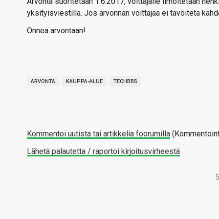
Arvonta suoritetaan 1.6.2017, voittajalle ilmoitetaan hen
yksityisviestillä. Jos arvonnan voittajaa ei tavoiteta kah
Onnea arvontaan!
ARVONTA
KAUPPA-ALUE
TECHBBS
Kommentoi uutista tai artikkelia foorumilla
(Kommentointi 
Lähetä palautetta / raportoi kirjoitusvirheestä