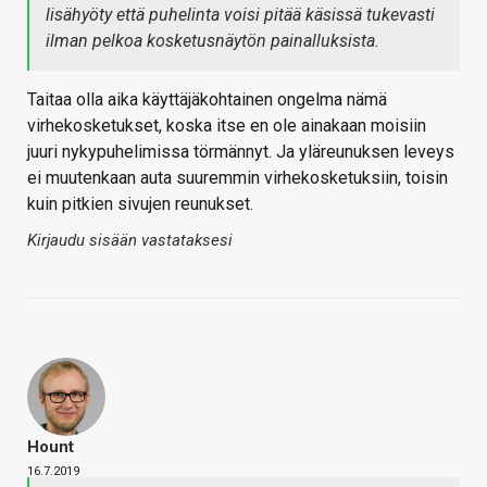
lisähyöty että puhelinta voisi pitää käsissä tukevasti
ilman pelkoa kosketusnäytön painalluksista.
Taitaa olla aika käyttäjäkohtainen ongelma nämä
virhekosketukset, koska itse en ole ainakaan moisiin
juuri nykypuhelimissa törmännyt. Ja yläreunuksen leveys
ei muutenkaan auta suuremmin virhekosketuksiin, toisin
kuin pitkien sivujen reunukset.
Kirjaudu sisään vastataksesi
Hount
16.7.2019