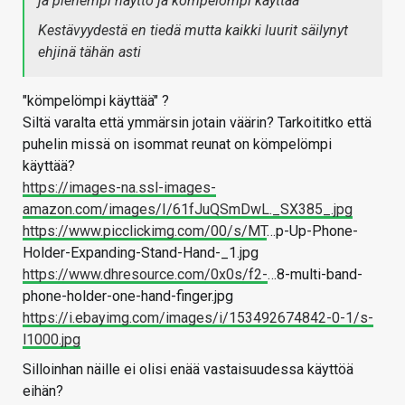
ja pienempi näyttö ja kömpelömpi käyttää
Kestävyydestä en tiedä mutta kaikki luurit säilynyt
ehjinä tähän asti
"kömpelömpi käyttää" ?
Siltä varalta että ymmärsin jotain väärin? Tarkoititko että
puhelin missä on isommat reunat on kömpelömpi
käyttää?
https://images-na.ssl-images-
amazon.com/images/I/61fJuQSmDwL._SX385_.jpg
https://www.picclickimg.com/00/s/MT
…p-Up-Phone-
Holder-Expanding-Stand-Hand-_1.jpg
https://www.dhresource.com/0x0s/f2-
…8-multi-band-
phone-holder-one-hand-finger.jpg
https://i.ebayimg.com/images/i/153492674842-0-1/s-
l1000.jpg
Silloinhan näille ei olisi enää vastaisuudessa käyttöä
eihän?