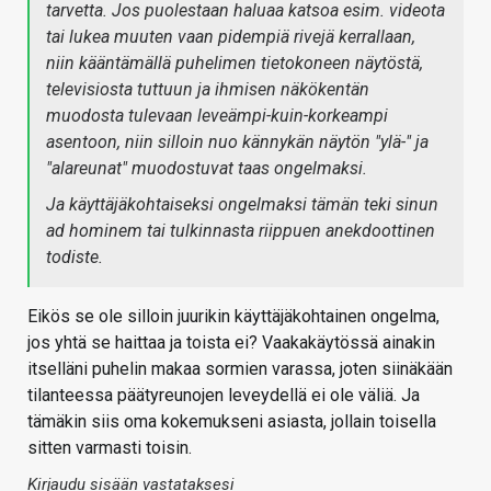
tarvetta. Jos puolestaan haluaa katsoa esim. videota
tai lukea muuten vaan pidempiä rivejä kerrallaan,
niin kääntämällä puhelimen tietokoneen näytöstä,
televisiosta tuttuun ja ihmisen näkökentän
muodosta tulevaan leveämpi-kuin-korkeampi
asentoon, niin silloin nuo kännykän näytön "ylä-" ja
"alareunat" muodostuvat taas ongelmaksi.
Ja käyttäjäkohtaiseksi ongelmaksi tämän teki sinun
ad hominem tai tulkinnasta riippuen anekdoottinen
todiste.
Eikös se ole silloin juurikin käyttäjäkohtainen ongelma,
jos yhtä se haittaa ja toista ei? Vaakakäytössä ainakin
itselläni puhelin makaa sormien varassa, joten siinäkään
tilanteessa päätyreunojen leveydellä ei ole väliä. Ja
tämäkin siis oma kokemukseni asiasta, jollain toisella
sitten varmasti toisin.
Kirjaudu sisään vastataksesi