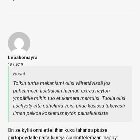
Lepakomäyrä
18.7.2019
Hount
Toikin turha mekanismi olisi vältettävissä jos
puhelimeen lisättäisiin hieman extraa näytön
ympärille mihin tuo etukamera mahtuisi. Tuolla olisi
lisähyöty että puhelinta voisi pitää käsissä tukevasti
ilman pelkoa kosketusnäytön painalluksista.
On se kyllä onni ettei ihan kuka tahansa pääse
piirtopöydälle näitä luureja suunnittelemaan :happy: