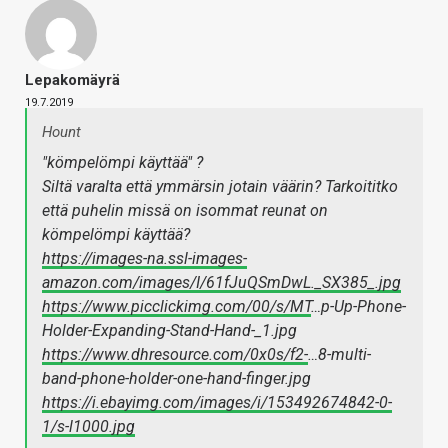
Lepakomäyrä
19.7.2019
Hount
"kömpelömpi käyttää" ?
Siltä varalta että ymmärsin jotain väärin? Tarkoititko
että puhelin missä on isommat reunat on
kömpelömpi käyttää?
https://images-na.ssl-images-
amazon.com/images/I/61fJuQSmDwL._SX385_.jpg
https://www.picclickimg.com/00/s/MT
…p-Up-Phone-
Holder-Expanding-Stand-Hand-_1.jpg
https://www.dhresource.com/0x0s/f2-
…8-multi-
band-phone-holder-one-hand-finger.jpg
https://i.ebayimg.com/images/i/153492674842-0-
1/s-l1000.jpg