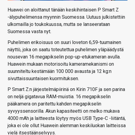
Huawei on aloittanut tänään keskihintaisen P Smart Z
-älypuhelimensa myynnin Suomessa. Uutuus julkistettiin
ulkomailla jo toukokuussa, mutta se lanseerataan
Suomessa vasta nyt.
Puhelimen erikoisuus on suuri loveton 6,59-tuumainen
näyttö, joka on saatu toteutettua puhelimen yläpäädystä
nousevan 16 megapikselin pop-up-etukameran avulla.
Huawein mukaan motorisoitu kameramekanismi on
suunniteltu kestämään 100 000 avausta ja 12 kg:n
sivuttaissuuntaisen kuormituksen.
P Smart Z:n järjestelmäpiirinä on Kirin 710F ja sen parina
on neljä gigatavua RAM-muistia. 16 megapikselin
pääkamera on paritettu kahden megapikselin
syvyyssensorilla. Akun kapasiteetti on melko mukava
4000 mAh ja laitteesta löytyy myös USB Type-C -liitäntä,
joka ei ole ollut Huawein alemman keskiluokan laitteissa
vielä itsestäänselvyys.