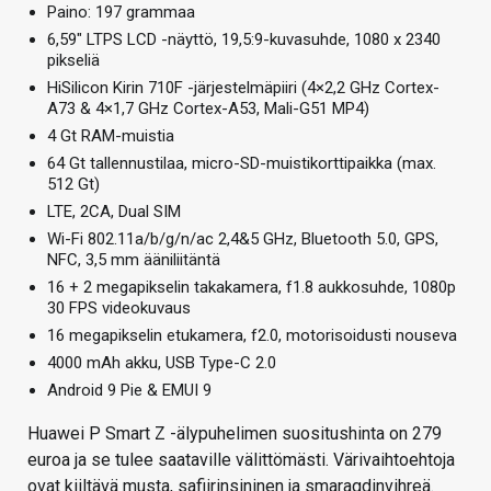
Paino: 197 grammaa
6,59″ LTPS LCD -näyttö, 19,5:9-kuvasuhde, 1080 x 2340
pikseliä
HiSilicon Kirin 710F -järjestelmäpiiri (4×2,2 GHz Cortex-
A73 & 4×1,7 GHz Cortex-A53, Mali-G51 MP4)
4 Gt RAM-muistia
64 Gt tallennustilaa, micro-SD-muistikorttipaikka (max.
512 Gt)
LTE, 2CA, Dual SIM
Wi-Fi 802.11a/b/g/n/ac 2,4&5 GHz, Bluetooth 5.0, GPS,
NFC, 3,5 mm ääniliitäntä
16 + 2 megapikselin takakamera, f1.8 aukkosuhde, 1080p
30 FPS videokuvaus
16 megapikselin etukamera, f2.0, motorisoidusti nouseva
4000 mAh akku, USB Type-C 2.0
Android 9 Pie & EMUI 9
Huawei P Smart Z -älypuhelimen suositushinta on 279
euroa ja se tulee saataville välittömästi. Värivaihtoehtoja
ovat kiiltävä musta, safiirinsininen ja smaragdinvihreä.