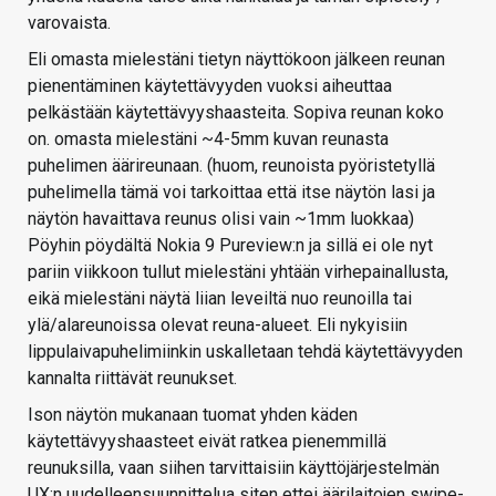
varovaista.
Eli omasta mielestäni tietyn näyttökoon jälkeen reunan
pienentäminen käytettävyyden vuoksi aiheuttaa
pelkästään käytettävyyshaasteita. Sopiva reunan koko
on. omasta mielestäni ~4-5mm kuvan reunasta
puhelimen äärireunaan. (huom, reunoista pyöristetyllä
puhelimella tämä voi tarkoittaa että itse näytön lasi ja
näytön havaittava reunus olisi vain ~1mm luokkaa)
Pöyhin pöydältä Nokia 9 Pureview:n ja sillä ei ole nyt
pariin viikkoon tullut mielestäni yhtään virhepainallusta,
eikä mielestäni näytä liian leveiltä nuo reunoilla tai
ylä/alareunoissa olevat reuna-alueet. Eli nykyisiin
lippulaivapuhelimiinkin uskalletaan tehdä käytettävyyden
kannalta riittävät reunukset.
Ison näytön mukanaan tuomat yhden käden
käytettävyyshaasteet eivät ratkea pienemmillä
reunuksilla, vaan siihen tarvittaisiin käyttöjärjestelmän
UX:n uudelleensuunnittelua siten ettei äärilaitojen swipe-