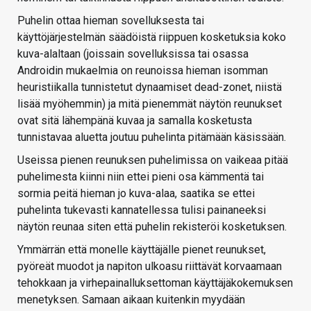
Puhelin ottaa hieman sovelluksesta tai
käyttöjärjestelmän säädöistä riippuen kosketuksia koko
kuva-alaltaan (joissain sovelluksissa tai osassa
Androidin mukaelmia on reunoissa hieman isomman
heuristiikalla tunnistetut dynaamiset dead-zonet, niistä
lisää myöhemmin) ja mitä pienemmät näytön reunukset
ovat sitä lähempänä kuvaa ja samalla kosketusta
tunnistavaa aluetta joutuu puhelinta pitämään käsissään.
Useissa pienen reunuksen puhelimissa on vaikeaa pitää
puhelimesta kiinni niin ettei pieni osa kämmentä tai
sormia peitä hieman jo kuva-alaa, saatika se ettei
puhelinta tukevasti kannatellessa tulisi painaneeksi
näytön reunaa siten että puhelin rekisteröi kosketuksen.
Ymmärrän että monelle käyttäjälle pienet reunukset,
pyöreät muodot ja napiton ulkoasu riittävät korvaamaan
tehokkaan ja virhepainalluksettoman käyttäjäkokemuksen
menetyksen. Samaan aikaan kuitenkin myydään