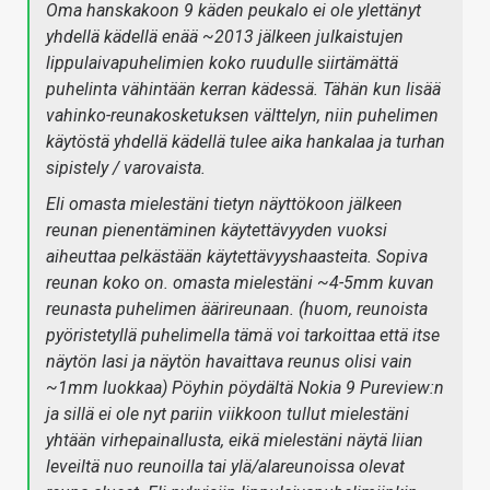
Oma hanskakoon 9 käden peukalo ei ole ylettänyt
yhdellä kädellä enää ~2013 jälkeen julkaistujen
lippulaivapuhelimien koko ruudulle siirtämättä
puhelinta vähintään kerran kädessä. Tähän kun lisää
vahinko-reunakosketuksen välttelyn, niin puhelimen
käytöstä yhdellä kädellä tulee aika hankalaa ja turhan
sipistely / varovaista.
Eli omasta mielestäni tietyn näyttökoon jälkeen
reunan pienentäminen käytettävyyden vuoksi
aiheuttaa pelkästään käytettävyyshaasteita. Sopiva
reunan koko on. omasta mielestäni ~4-5mm kuvan
reunasta puhelimen äärireunaan. (huom, reunoista
pyöristetyllä puhelimella tämä voi tarkoittaa että itse
näytön lasi ja näytön havaittava reunus olisi vain
~1mm luokkaa) Pöyhin pöydältä Nokia 9 Pureview:n
ja sillä ei ole nyt pariin viikkoon tullut mielestäni
yhtään virhepainallusta, eikä mielestäni näytä liian
leveiltä nuo reunoilla tai ylä/alareunoissa olevat