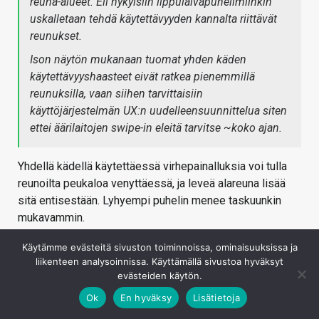
reuna-alueet. Eli nykyisiin lippulaivapuhelimiinkin
uskalletaan tehdä käytettävyyden kannalta riittävät
reunukset.
Ison näytön mukanaan tuomat yhden käden
käytettävyyshaasteet eivät ratkea pienemmillä
reunuksilla, vaan siihen tarvittaisiin
käyttöjärjestelmän UX:n uudelleensuunnittelua siten
ettei äärilaitojen swipe-in eleitä tarvitse ~koko ajan.
Yhdellä kädellä käytettäessä virhepainalluksia voi tulla
reunoilta peukaloa venyttäessä, ja leveä alareuna lisää
sitä entisestään. Lyhyempi puhelin menee taskuunkin
mukavammin.
Kirjaudu sisään vastataksesi
Käytämme evästeitä sivuston toiminnoissa, ominaisuuksissa ja
liikenteen analysoinnissa. Käyttämällä sivustoa hyväksyt
evästeiden käytön.
Ok
En hyväksy
Lisätietoja