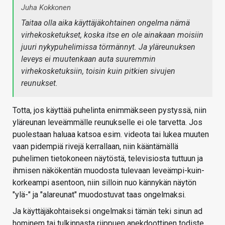
Juha Kokkonen
Taitaa olla aika käyttäjäkohtainen ongelma nämä
virhekosketukset, koska itse en ole ainakaan moisiin
juuri nykypuhelimissa törmännyt. Ja yläreunuksen
leveys ei muutenkaan auta suuremmin
virhekosketuksiin, toisin kuin pitkien sivujen
reunukset.
Totta, jos käyttää puhelinta enimmäkseen pystyssä, niin
yläreunan leveämmälle reunukselle ei ole tarvetta. Jos
puolestaan haluaa katsoa esim. videota tai lukea muuten
vaan pidempiä rivejä kerrallaan, niin kääntämällä
puhelimen tietokoneen näytöstä, televisiosta tuttuun ja
ihmisen näkökentän muodosta tulevaan leveämpi-kuin-
korkeampi asentoon, niin silloin nuo kännykän näytön
"ylä-" ja "alareunat" muodostuvat taas ongelmaksi.
Ja käyttäjäkohtaiseksi ongelmaksi tämän teki sinun ad
hominem tai tulkinnasta riippuen anekdoottinen todiste.