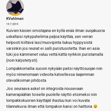
KVahlman
19.7.2019
Kuivien käsien omistajana en kyllä enää ilman suojakuoria
uskaltaisi nykypuhelimia paljoa käyttää, sen verran
helposti kiiltävä lasi/muovipinta liukuu hyppysistä
varsinkin jos reunat ei salli puristusotetta. Ihan eri asia
toki jos kämmenet valuu vettä kättä nyrkkiin puristamalla
(noin kärjistetysti).
Lompakkomallia suosin nykyään paitsi näyttösuojan niin
myös nimenomaan videoita katsellessa laajemman
otevalikoiman johdosta.
Jos seuraava askel on integroida nousevaan
kamerapäähän toiselle puolelle näyttö etsimeksi niin
lompakkokuorien käyttäjät ihastuu kun voi kuvata
tilannekuvia ilman että lompakon kansi on haittona