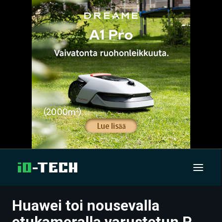
Huawei toi nousevalla
UUTISET
etukameralla varustetun P