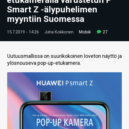
ARTIKKELIT
Smart Z -älypuhelimen
myyntiin Suomessa
VIDEOT
TECHBBS
15.7.2019 - 14:26
Juha Kokkonen
Mobiili
27
TIETOA
HINTA.FI
Uutuusmallissa on suurikokoinen loveton näyttö ja
ylösnouseva pop-up-etukamera.
KAUPPA
VAIHDA TEEMA
HAKU