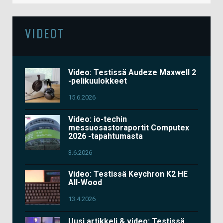
VIDEOT
Video: Testissä Audeze Maxwell 2
-pelikuulokkeet
15.6.2026
Video: io-techin
messuosastoraportit Computex
2026 -tapahtumasta
3.6.2026
Video: Testissä Keychron K2 HE
All-Wood
13.4.2026
Uusi artikkeli & video: Testissä