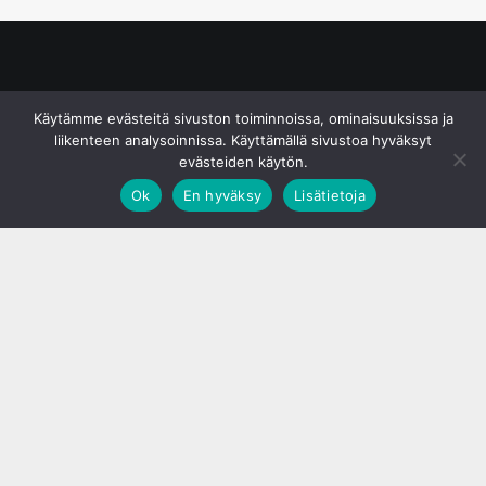
© S&J Media Oy
Käytämme evästeitä sivuston toiminnoissa, ominaisuuksissa ja
liikenteen analysoinnissa. Käyttämällä sivustoa hyväksyt
evästeiden käytön.
Ok
En hyväksy
Lisätietoja
;