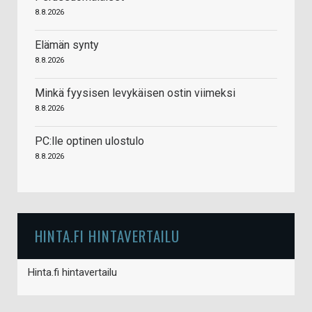
8.8.2026
Elämän synty
8.8.2026
Minkä fyysisen levykäisen ostin viimeksi
8.8.2026
PC:lle optinen ulostulo
8.8.2026
HINTA.FI HINTAVERTAILU
Hinta.fi hintavertailu