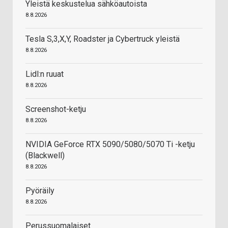
Yleistä keskustelua sähköautoista
8.8.2026
Tesla S,3,X,Y, Roadster ja Cybertruck yleistä
8.8.2026
Lidl:n ruuat
8.8.2026
Screenshot-ketju
8.8.2026
NVIDIA GeForce RTX 5090/5080/5070 Ti -ketju
(Blackwell)
8.8.2026
Pyöräily
8.8.2026
Perussuomalaiset