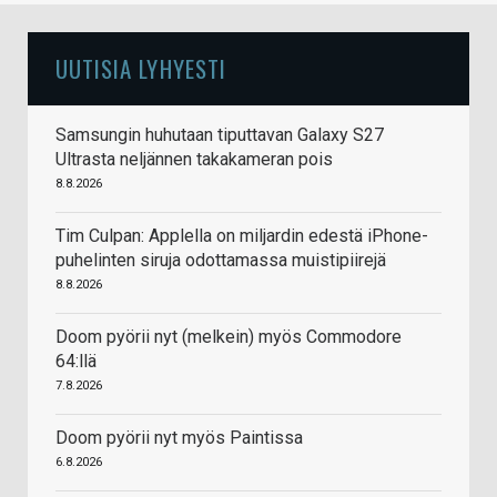
UUTISIA LYHYESTI
Samsungin huhutaan tiputtavan Galaxy S27
Ultrasta neljännen takakameran pois
8.8.2026
Tim Culpan: Applella on miljardin edestä iPhone-
puhelinten siruja odottamassa muistipiirejä
8.8.2026
Doom pyörii nyt (melkein) myös Commodore
64:llä
7.8.2026
Doom pyörii nyt myös Paintissa
6.8.2026