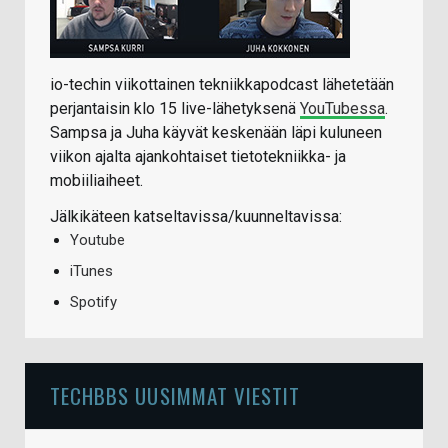
io-techin viikottainen tekniikkapodcast lähetetään
perjantaisin klo 15 live-lähetyksenä
YouTubessa
.
Sampsa ja Juha käyvät keskenään läpi kuluneen
viikon ajalta ajankohtaiset tietotekniikka- ja
mobiiliaiheet.
Jälkikäteen katseltavissa/kuunneltavissa:
Youtube
iTunes
Spotify
TECHBBS UUSIMMAT VIESTIT