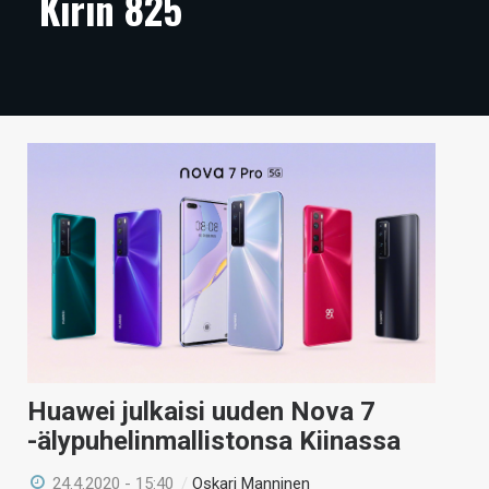
Kirin 825
ARTIKKELIT
VIDEOT
TECHBBS
TIETOA
HINTA.FI
KAUPPA
VAIHDA TEEMA
Huawei julkaisi uuden Nova 7
HAKU
-älypuhelinmallistonsa Kiinassa
24.4.2020 - 15:40
/
Oskari Manninen