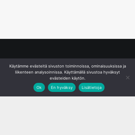
© S&J Media Oy
Käytämme evästeitä sivuston toiminnoissa, ominaisuuksissa ja
liikenteen analysoinnissa. Käyttämällä sivustoa hyväksyt
evästeiden käytön.
Ok
En hyväksy
Lisätietoja
;