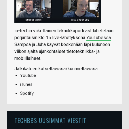
io-techin viikottainen tekniikkapodcast lähetetään
perjantaisin klo 15 live-lähetyksenä
YouTubessa
.
Sampsa ja Juha käyvät keskenään läpi kuluneen
viikon ajalta ajankohtaiset tietotekniikka- ja
mobiiliaiheet.
Jälkikäteen katseltavissa/kuunneltavissa:
Youtube
iTunes
Spotify
TECHBBS UUSIMMAT VIESTIT