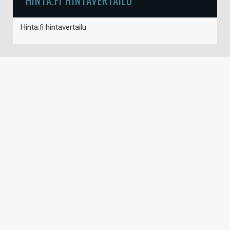
HINTA.FI HINTAVERTAILU
Hinta.fi hintavertailu