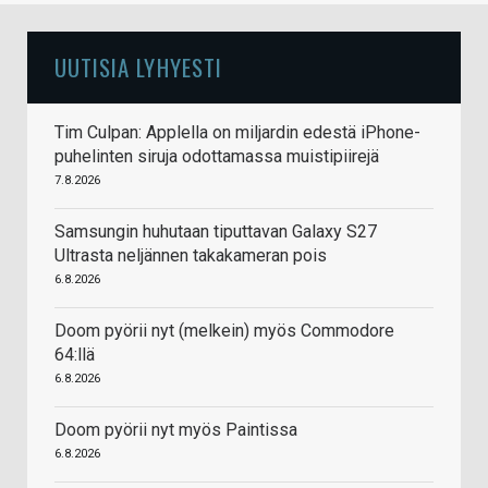
UUTISIA LYHYESTI
Tim Culpan: Applella on miljardin edestä iPhone-
puhelinten siruja odottamassa muistipiirejä
7.8.2026
Samsungin huhutaan tiputtavan Galaxy S27
Ultrasta neljännen takakameran pois
6.8.2026
Doom pyörii nyt (melkein) myös Commodore
64:llä
6.8.2026
Doom pyörii nyt myös Paintissa
6.8.2026