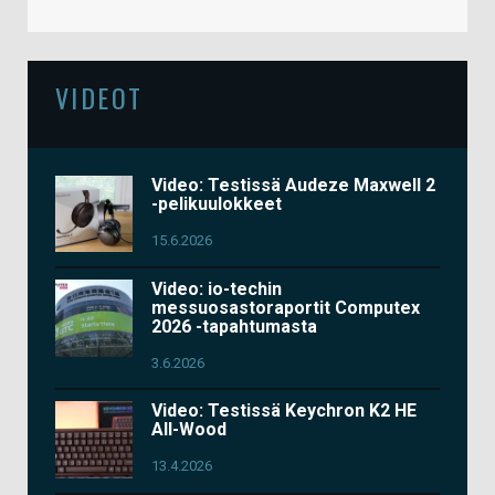
VIDEOT
Video: Testissä Audeze Maxwell 2
-pelikuulokkeet
15.6.2026
Video: io-techin
messuosastoraportit Computex
2026 -tapahtumasta
3.6.2026
Video: Testissä Keychron K2 HE
All-Wood
13.4.2026