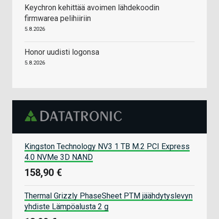
Keychron kehittää avoimen lähdekoodin
firmwarea pelihiiriin
5.8.2026
Honor uudisti logonsa
5.8.2026
Kingston Technology NV3 1 TB M.2 PCI Express
4.0 NVMe 3D NAND
158,90 €
Thermal Grizzly PhaseSheet PTM jäähdytyslevyn
yhdiste Lämpöalusta 2 g