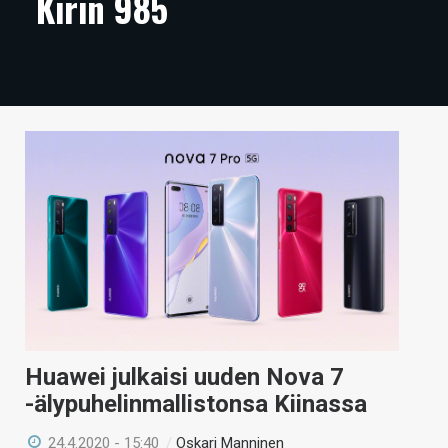
Kirin 985
ARTIKKELIT
VIDEOT
TECHBBS
TIETOA
HINTA.FI
KAUPPA
VAIHDA TEEMA
Huawei julkaisi uuden Nova 7
HAKU
-älypuhelinmallistonsa Kiinassa
24.4.2020 - 15:40
/
Oskari Manninen