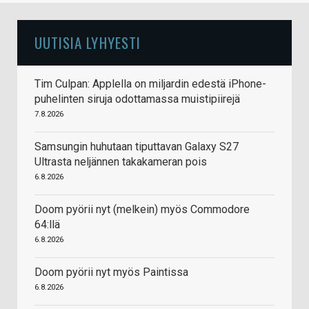
UUTISIA LYHYESTI
Tim Culpan: Applella on miljardin edestä iPhone-
puhelinten siruja odottamassa muistipiirejä
7.8.2026
Samsungin huhutaan tiputtavan Galaxy S27
Ultrasta neljännen takakameran pois
6.8.2026
Doom pyörii nyt (melkein) myös Commodore
64:llä
6.8.2026
Doom pyörii nyt myös Paintissa
6.8.2026