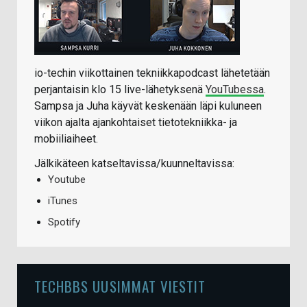
io-techin viikottainen tekniikkapodcast lähetetään
perjantaisin klo 15 live-lähetyksenä
YouTubessa
.
Sampsa ja Juha käyvät keskenään läpi kuluneen
viikon ajalta ajankohtaiset tietotekniikka- ja
mobiiliaiheet.
Jälkikäteen katseltavissa/kuunneltavissa:
Youtube
iTunes
Spotify
TECHBBS UUSIMMAT VIESTIT