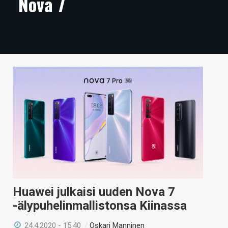
Nova 7
ARTIKKELIT
VIDEOT
TECHBBS
TIETOA
HINTA.FI
KAUPPA
VAIHDA TEEMA
Huawei julkaisi uuden Nova 7
HAKU
-älypuhelinmallistonsa Kiinassa
24.4.2020 - 15:40
/
Oskari Manninen