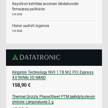
Keychron kehittää avoimen lähdekoodin
firmwarea pelihiiriin
5.8.2026
Honor uudisti logonsa
5.8.2026
Kingston Technology NV3 1 TB M.2 PCI Express
4.0 NVMe 3D NAND
158,90 €
Thermal Grizzly PhaseSheet PTM jäähdytyslevyn
yhdiste Lämpöalusta 2 g