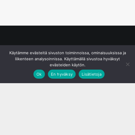
© S&J Media Oy
Käytämme evästeitä sivuston toiminnoissa, ominaisuuksissa ja
liikenteen analysoinnissa. Käyttämällä sivustoa hyväksyt
evästeiden käytön.
Ok
En hyväksy
Lisätietoja
;