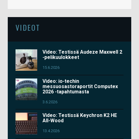
VIDEOT
Video: Testissä Audeze Maxwell 2
-pelikuulokkeet
15.6.2026
Video: io-techin
messuosastoraportit Computex
2026 -tapahtumasta
3.6.2026
Video: Testissä Keychron K2 HE
All-Wood
13.4.2026