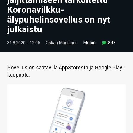
ARTIKKELIT
Koronavilkku-
älypuhelinsovellus on nyt
VIDEOT
julkaistu
TECHBBS
31.8.2020 - 12:05
Oskari Manninen
Mobiili
847
TIETOA
HINTA.FI
Sovellus on saatavilla AppStoresta ja Google Play -
KAUPPA
kaupasta.
VAIHDA TEEMA
HAKU