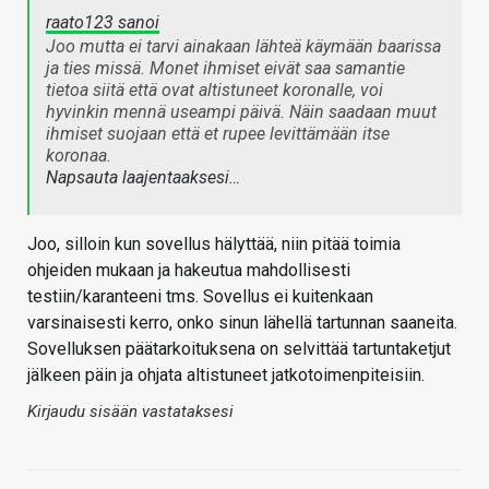
raato123 sanoi
Joo mutta ei tarvi ainakaan lähteä käymään baarissa
ja ties missä. Monet ihmiset eivät saa samantie
tietoa siitä että ovat altistuneet koronalle, voi
hyvinkin mennä useampi päivä. Näin saadaan muut
ihmiset suojaan että et rupee levittämään itse
koronaa.
Napsauta laajentaaksesi…
Joo, silloin kun sovellus hälyttää, niin pitää toimia
ohjeiden mukaan ja hakeutua mahdollisesti
testiin/karanteeni tms. Sovellus ei kuitenkaan
varsinaisesti kerro, onko sinun lähellä tartunnan saaneita.
Sovelluksen päätarkoituksena on selvittää tartuntaketjut
jälkeen päin ja ohjata altistuneet jatkotoimenpiteisiin.
Kirjaudu sisään vastataksesi