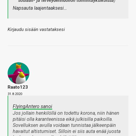
sosiaali- ja terveydenhuollon toimintayksiköissä
)
Napsauta laajentaaksesi…
Kirjaudu sisään vastataksesi
Raato123
31.8.2020
FlyingAntero sanoi
Jos jollain henkilöllä on todettu korona, niin hänen
pitäisi olla karanteenissa eikä julkisilla paikoilla.
Sovelluksen avulla voidaan tunnistaa jälkeenpäin
havaitut altistumiset. Silloin ei siis auta enää juosta