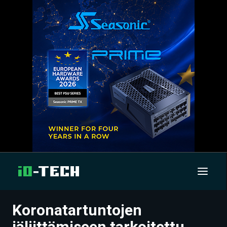
Koronatartuntojen
UUTISET
jäljittämiseen tarkoitettu