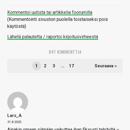
Kommentoi uutista tai artikkelia foorumilla
(Kommentointi sivuston puolella toistaiseksi pois
käytöstä)
Lähetä palautetta / raportoi kirjoitusvirheestä
847 KOMMENTTIA
1
2
3
…
17
Seuraava »
Lars_A
31.8.2020
Ainakin omaan silmään vaikuttaa ihan fiksusti tehdyltä –