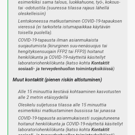
esimerkiksi sama talous, luokkahuone, työ-, kokous-
tai -odotustila (suuressa tilassa rajaus lähellä
oleskelleisiin)
Lentokoneessa matkustaminen COVID-19-tapauksen
vieressä (ei tarkoiteta istumapaikkaa käytävän
toisella puolella).
COVID-19-tapausta ilman asianmukaista
suojautumista (kirurginen suu-nenäsuojus tai
hengityksensuojain FFP2 tai FFP3) hoitanut
henkilökunta ja COVID-19-näytteitä käsitellyt
laboratoriohenkilökunta (katso kohta
Kontaktit
sosiaali- ja terveydenhuollon toimintayksiköissä
)
Muut kontaktit (pienen riskin altistuminen)
Alle 15 minuuttia kestävä kohtaaminen kasvotusten
alle 2 metrin etäisyydellä
Oleskelu suljetussa tilassa alle 15 minuuttia
esimerkiksi matkustaminen bussissa tai junassa
COVID-19-tapausta asianmukaisesti suojautuneena
hoitanut henkilökunta ja COVID-19-näytteitä käsitellyt
laboratoriohenkilökunta (katso kohta
Kontaktit