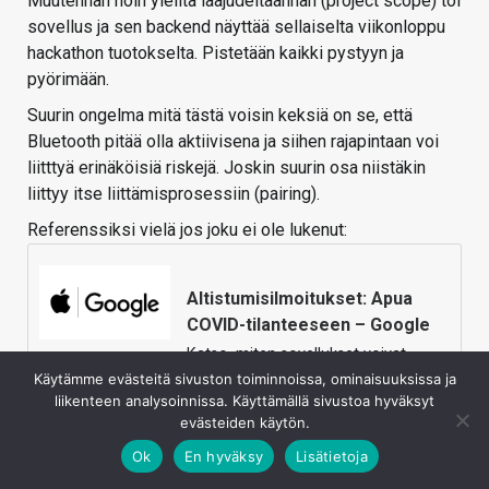
Muutenhan noin yleiltä laajudeltaanhan (project scope) toi
sovellus ja sen backend näyttää sellaiselta viikonloppu
hackathon tuotokselta. Pistetään kaikki pystyyn ja
pyörimään.
Suurin ongelma mitä tästä voisin keksiä on se, että
Bluetooth pitää olla aktiivisena ja siihen rajapintaan voi
liitttyä erinäköisiä riskejä. Joskin suurin osa niistäkin
liittyy itse liittämisprosessiin (pairing).
Referenssiksi vielä jos joku ei ole lukenut:
Altistumisilmoitukset: Apua
COVID-tilanteeseen – Google
Katso, miten sovellukset voivat
lähettää Googlen ja Applen
Käytämme evästeitä sivuston toiminnoissa, ominaisuuksissa ja
kehittämän altistumisilmoituksen, jos
liikenteen analysoinnissa. Käyttämällä sivustoa hyväksyt
olet todennäköisesti altistunut
evästeiden käytön.
COVID-19:lle.
Ok
En hyväksy
Lisätietoja