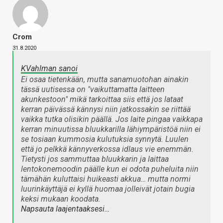
Crom
31.8.2020
KVahlman sanoi
Ei osaa tietenkään, mutta sanamuotohan ainakin
tässä uutisessa on "vaikuttamatta laitteen
akunkestoon" mikä tarkoittaa siis että jos lataat
kerran päivässä kännysi niin jatkossakin se riittää
vaikka tutka olisikin päällä. Jos laite pingaa vaikkapa
kerran minuutissa bluukkarilla lähiympäristöä niin ei
se tosiaan kummosia kulutuksia synnytä. Luulen
että jo pelkkä kännyverkossa idlaus vie enemmän.
Tietysti jos sammuttaa bluukkarin ja laittaa
lentokonemoodin päälle kun ei odota puheluita niin
tämähän kuluttaisi huikeasti akkua… mutta normi
luurinkäyttäjä ei kyllä huomaa jolleivät jotain bugia
keksi mukaan koodata.
Napsauta laajentaaksesi…