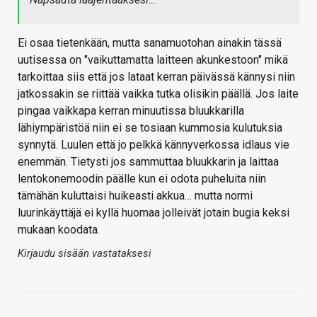
Ei osaa tietenkään, mutta sanamuotohan ainakin tässä
uutisessa on "vaikuttamatta laitteen akunkestoon" mikä
tarkoittaa siis että jos lataat kerran päivässä kännysi niin
jatkossakin se riittää vaikka tutka olisikin päällä. Jos laite
pingaa vaikkapa kerran minuutissa bluukkarilla
lähiympäristöä niin ei se tosiaan kummosia kulutuksia
synnytä. Luulen että jo pelkkä kännyverkossa idlaus vie
enemmän. Tietysti jos sammuttaa bluukkarin ja laittaa
lentokonemoodin päälle kun ei odota puheluita niin
tämähän kuluttaisi huikeasti akkua… mutta normi
luurinkäyttäjä ei kyllä huomaa jolleivät jotain bugia keksi
mukaan koodata.
Kirjaudu sisään vastataksesi