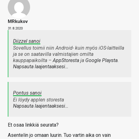
MRkukov
31.8.2020
Diizzel sanoi
Sovellus toimii niin Android- kuin myös iOS-laitteilla
ja se on saatavilla valmistajien omilta
kauppapaikoilta –
AppStoresta
ja
Google Playsta
.
Napsauta laajentaaksesi…
Pontus sanoi
Ei löydy applen storesta
Napsauta laajentaaksesi…
Et osaa linkkiä seurata?
Asentelin jo omaan luurin. Tuo vartin aika on vain