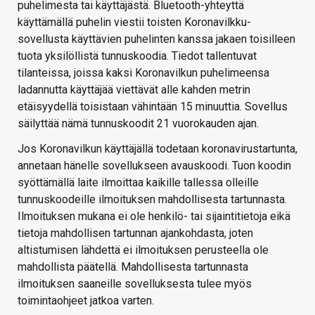
puhelimesta tai käyttäjästä. Bluetooth-yhteyttä
käyttämällä puhelin viestii toisten Koronavilkku-
sovellusta käyttävien puhelinten kanssa jakaen toisilleen
tuota yksilöllistä tunnuskoodia. Tiedot tallentuvat
tilanteissa, joissa kaksi Koronavilkun puhelimeensa
ladannutta käyttäjää viettävät alle kahden metrin
etäisyydellä toisistaan vähintään 15 minuuttia. Sovellus
säilyttää nämä tunnuskoodit 21 vuorokauden ajan.
Jos Koronavilkun käyttäjällä todetaan koronavirustartunta,
annetaan hänelle sovellukseen avauskoodi. Tuon koodin
syöttämällä laite ilmoittaa kaikille tallessa olleille
tunnuskoodeille ilmoituksen mahdollisesta tartunnasta.
Ilmoituksen mukana ei ole henkilö- tai sijaintitietoja eikä
tietoja mahdollisen tartunnan ajankohdasta, joten
altistumisen lähdettä ei ilmoituksen perusteella ole
mahdollista päätellä. Mahdollisesta tartunnasta
ilmoituksen saaneille sovelluksesta tulee myös
toimintaohjeet jatkoa varten.