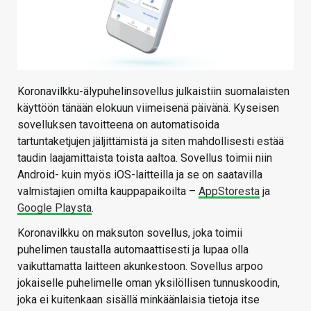
Koronavilkku-älypuhelinsovellus julkaistiin suomalaisten
käyttöön tänään elokuun viimeisenä päivänä. Kyseisen
sovelluksen tavoitteena on automatisoida
tartuntaketjujen jäljittämistä ja siten mahdollisesti estää
taudin laajamittaista toista aaltoa. Sovellus toimii niin
Android- kuin myös iOS-laitteilla ja se on saatavilla
valmistajien omilta kauppapaikoilta –
AppStoresta
ja
Google Playsta
.
Koronavilkku on maksuton sovellus, joka toimii
puhelimen taustalla automaattisesti ja lupaa olla
vaikuttamatta laitteen akunkestoon. Sovellus arpoo
jokaiselle puhelimelle oman yksilöllisen tunnuskoodin,
joka ei kuitenkaan sisällä minkäänlaisia tietoja itse