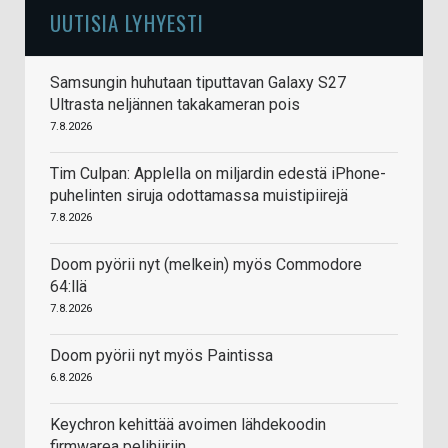
UUTISIA LYHYESTI
Samsungin huhutaan tiputtavan Galaxy S27
Ultrasta neljännen takakameran pois
7.8.2026
Tim Culpan: Applella on miljardin edestä iPhone-
puhelinten siruja odottamassa muistipiirejä
7.8.2026
Doom pyörii nyt (melkein) myös Commodore
64:llä
7.8.2026
Doom pyörii nyt myös Paintissa
6.8.2026
Keychron kehittää avoimen lähdekoodin
firmwarea pelihiiriin