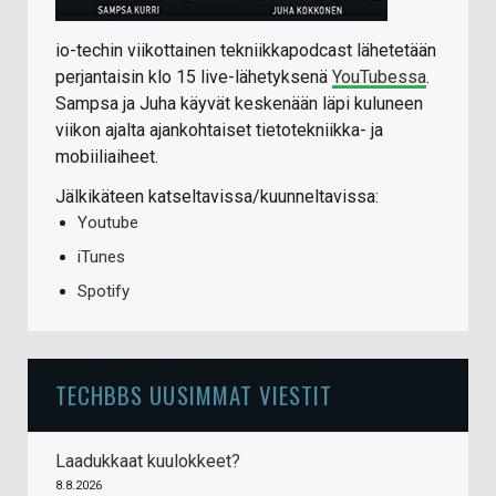
io-techin viikottainen tekniikkapodcast lähetetään
perjantaisin klo 15 live-lähetyksenä
YouTubessa
.
Sampsa ja Juha käyvät keskenään läpi kuluneen
viikon ajalta ajankohtaiset tietotekniikka- ja
mobiiliaiheet.
Jälkikäteen katseltavissa/kuunneltavissa:
Youtube
iTunes
Spotify
TECHBBS UUSIMMAT VIESTIT
Laadukkaat kuulokkeet?
8.8.2026