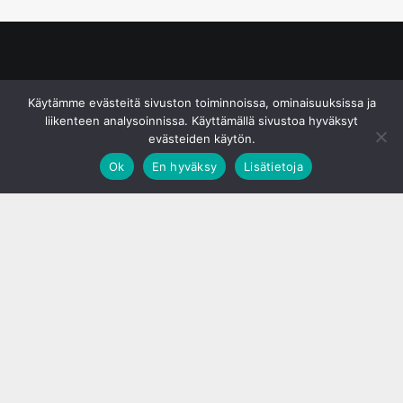
© S&J Media Oy
Käytämme evästeitä sivuston toiminnoissa, ominaisuuksissa ja
liikenteen analysoinnissa. Käyttämällä sivustoa hyväksyt
evästeiden käytön.
Ok
En hyväksy
Lisätietoja
;