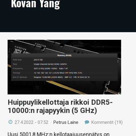
Kovan Yang
ARTIKKELIT
VIDEOT
TECHBBS
TIETOA
HINTA.FI
KAUPPA
VAIHDA TEEMA
Huippuylikellottaja rikkoi DDR5-
10000:n rajapyykin (5 GHz)
HAKU
27.4.2022 - 07:52
/
Petrus Laine
Kommentit (19)
Uusi 5001,8 MHz:n kellotaajuusennätys on