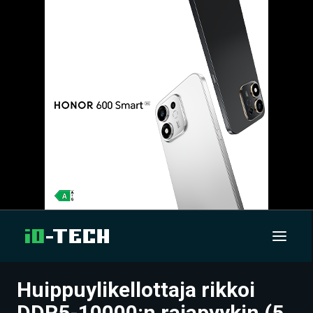
Huippuylikellottaja rikkoi
UUTISET
DDR5-10000:n rajapyykin (5