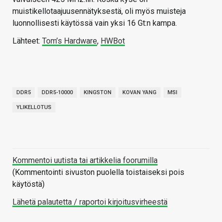
muistikellotaajuusennätyksestä, oli myös muisteja
luonnollisesti käytössä vain yksi 16 Gt:n kampa.
Lähteet:
Tom’s Hardware
,
HWBot
DDR5
DDR5-10000
KINGSTON
KOVAN YANG
MSI
YLIKELLOTUS
Kommentoi uutista tai artikkelia foorumilla
(Kommentointi sivuston puolella toistaiseksi pois
käytöstä)
Lähetä palautetta / raportoi kirjoitusvirheestä