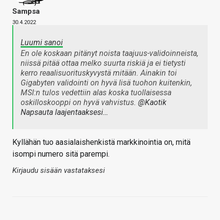
Sampsa
30.4.2022
Luumi sanoi
En ole koskaan pitänyt noista taajuus-validoinneista,
niissä pitää ottaa melko suurta riskiä ja ei tietysti
kerro reaalisuorituskyvystä mitään. Ainakin toi
Gigabyten validointi on hyvä lisä tuohon kuitenkin,
MSI:n tulos vedettiin alas koska tuollaisessa
oskilloskooppi on hyvä vahvistus.
@Kaotik
Napsauta laajentaaksesi…
Kyllähän tuo aasialaishenkistä markkinointia on, mitä
isompi numero sitä parempi.
Kirjaudu sisään vastataksesi