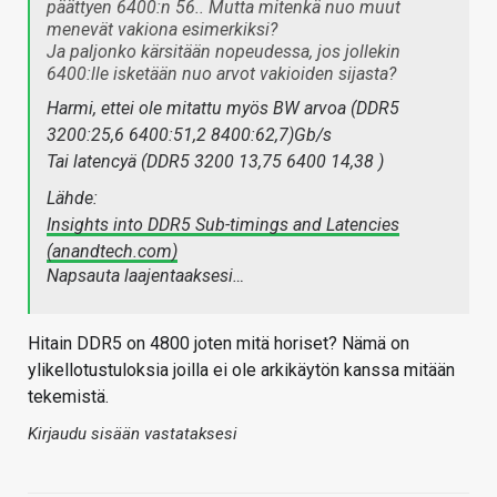
päättyen 6400:n 56.. Mutta mitenkä nuo muut
menevät vakiona esimerkiksi?
Ja paljonko kärsitään nopeudessa, jos jollekin
6400:lle isketään nuo arvot vakioiden sijasta?
Harmi, ettei ole mitattu myös BW arvoa (DDR5
3200:25,6 6400:51,2 8400:62,7)Gb/s
Tai latencyä (DDR5 3200 13,75 6400 14,38 )
Lähde:
Insights into DDR5 Sub-timings and Latencies
(anandtech.com)
Napsauta laajentaaksesi…
Hitain DDR5 on 4800 joten mitä horiset? Nämä on
ylikellotustuloksia joilla ei ole arkikäytön kanssa mitään
tekemistä.
Kirjaudu sisään vastataksesi