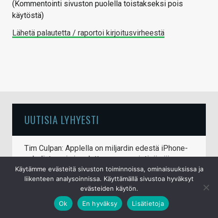
(Kommentointi sivuston puolella toistakseksi pois
käytöstä)
Lähetä palautetta / raportoi kirjoitusvirheestä
UUTISIA LYHYESTI
Tim Culpan: Applella on miljardin edestä iPhone-
puhelinten siruja odottamassa muistipiirejä
Käytämme evästeitä sivuston toiminnoissa, ominaisuuksissa ja
7.8.2026
liikenteen analysoinnissa. Käyttämällä sivustoa hyväksyt
evästeiden käytön.
Samsungin huhutaan tiputtavan Galaxy S27
Ultrasta neljännen takakameran pois
Ok
En hyväksy
Lisätietoja
6.8.2026