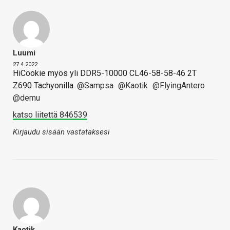
Luumi
27.4.2022
HiCookie myös yli DDR5-10000 CL46-58-58-46 2T
Z690 Tachyonilla.
@Sampsa
@Kaotik
@FlyingAntero
@demu
katso liitettä 846539
Kirjaudu sisään vastataksesi
Kaotik