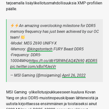
tarjoamalla lisäylikellotusmahdollisuuksia XMP-profiilien
päälle.
An amazing overclocking milestone for DDR5
memory frequency has just been achieved by our OC
team!
-Model: MEG Z690 UNIFY-X
-Memory:
@kingstontech
FURY Beast DDR5
-Frequency: DDR5-
10004MHz
https://t.co/dbYSRWhEAQ
#Z690
#DDR5
pic.twitter.com/xBxlYUesVr
— MSI Gaming (@msigaming)
April 26, 2022
MSI Gaming -ylikellotusjoukkueeseen kuuluva Kovan
Yang on yksi DDR5-muistinopeuskilpaan lähteneistä ja
uutista kirjoittaessa ensimmäinen ja toistaiseksi ainut