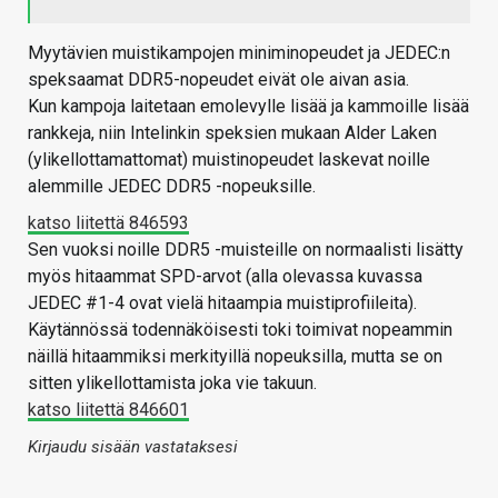
Myytävien muistikampojen miniminopeudet ja JEDEC:n
speksaamat DDR5-nopeudet eivät ole aivan asia.
Kun kampoja laitetaan emolevylle lisää ja kammoille lisää
rankkeja, niin Intelinkin speksien mukaan Alder Laken
(ylikellottamattomat) muistinopeudet laskevat noille
alemmille JEDEC DDR5 -nopeuksille.
katso liitettä 846593
Sen vuoksi noille DDR5 -muisteille on normaalisti lisätty
myös hitaammat SPD-arvot (alla olevassa kuvassa
JEDEC #1-4 ovat vielä hitaampia muistiprofiileita).
Käytännössä todennäköisesti toki toimivat nopeammin
näillä hitaammiksi merkityillä nopeuksilla, mutta se on
sitten ylikellottamista joka vie takuun.
katso liitettä 846601
Kirjaudu sisään vastataksesi