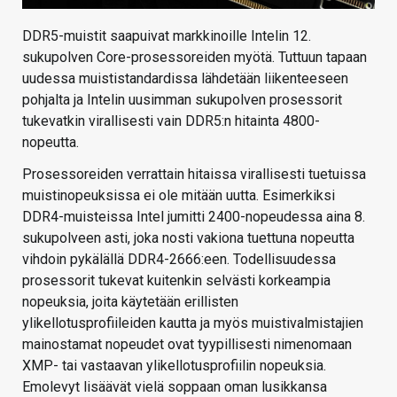
DDR5-muistit saapuivat markkinoille Intelin 12.
sukupolven Core-prosessoreiden myötä. Tuttuun tapaan
uudessa muististandardissa lähdetään liikenteeseen
pohjalta ja Intelin uusimman sukupolven prosessorit
tukevatkin virallisesti vain DDR5:n hitainta 4800-
nopeutta.
Prosessoreiden verrattain hitaissa virallisesti tuetuissa
muistinopeuksissa ei ole mitään uutta. Esimerkiksi
DDR4-muisteissa Intel jumitti 2400-nopeudessa aina 8.
sukupolveen asti, joka nosti vakiona tuettuna nopeutta
vihdoin pykälällä DDR4-2666:een. Todellisuudessa
prosessorit tukevat kuitenkin selvästi korkeampia
nopeuksia, joita käytetään erillisten
ylikellotusprofiileiden kautta ja myös muistivalmistajien
mainostamat nopeudet ovat tyypillisesti nimenomaan
XMP- tai vastaavan ylikellotusprofiilin nopeuksia.
Emolevyt lisäävät vielä soppaan oman lusikkansa