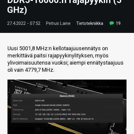
ARTIKKELIT
GHz)
VIDEOT
27.4.2022 - 07:52
Petrus Laine
Tietotekniikka
19
TECHBBS
TIETOA
Uusi 5001,8 MHz:n kellotaajuusennätys on
merkittävä paitsi rajapyykinylityksen, myös
HINTA.FI
ylivoimaisuutensa vuoksi; aiempi ennätystaajuus
oli vain 4779,7 MHz.
KAUPPA
VAIHDA TEEMA
HAKU