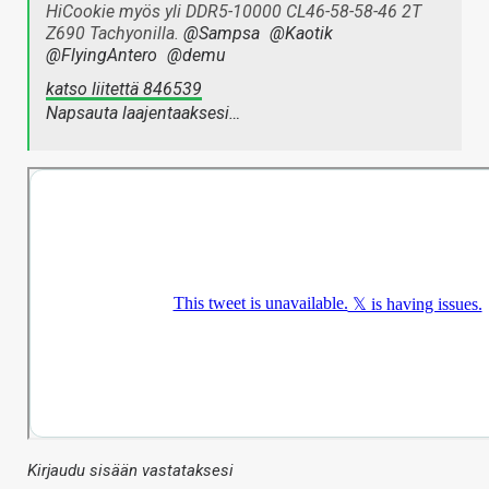
HiCookie myös yli DDR5-10000 CL46-58-58-46 2T
Z690 Tachyonilla.
@Sampsa
@Kaotik
@FlyingAntero
@demu
katso liitettä 846539
Napsauta laajentaaksesi…
Kirjaudu sisään vastataksesi