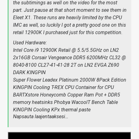
the subtimings as well on the video for the most
part. Just pause at that short moment to see them in
Eleet X1. These runs are heavily limited by the CPU
IMC as well, so luckily I got a pretty good one on this
retail 12900K I purchased just for this competition.
Used Hardware:
Intel Core i9 12900K Retail @ 5.5/5.5GHz on LN2
2x16GB Corsair Vengeance DDR5 6200MHz CL32 @
8040-8100 CL27-41-41-28 2T on LN2 EVGA Z690
DARK KINGPIN
Super Flower Leadex Platinum 2000W 8Pack Edition
KINGPIN Cooling T-REX CPU Container for CPU
BARTXstore Honeycomb Copper Ram Pot + DDR5
memory heatsinks Phobya WacoolT Bench Table
KINGPIN Cooling KPx thermal paste
Napsauta laajentaaksesi…