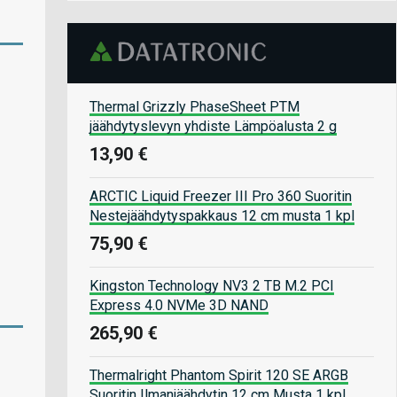
Thermal Grizzly PhaseSheet PTM
jäähdytyslevyn yhdiste Lämpöalusta 2 g
13,90 €
ARCTIC Liquid Freezer III Pro 360 Suoritin
Nestejäähdytyspakkaus 12 cm musta 1 kpl
75,90 €
Kingston Technology NV3 2 TB M.2 PCI
Express 4.0 NVMe 3D NAND
265,90 €
Thermalright Phantom Spirit 120 SE ARGB
Suoritin Ilmanjäähdytin 12 cm Musta 1 kpl