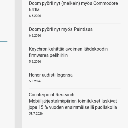
Doom pyörii nyt (melkein) myös Commodore
64:llä
6.8.2026
Doom pyörii nyt myös Paintissa
6.8.2026
Keychron kehittää avoimen lähdekoodin
firmwarea pelihiiriin
5.8.2026
Honor uudisti logonsa
5.8.2026
Counterpoint Research:
Mobiilijärjestelmäpiirien toimitukset laskivat
jopa 15 % vuoden ensimmäisellä puoliskolla
31.7.2026