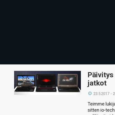
Päivitys
jatkot
23.5.2017 - 
Teimme lukija
sitten io-tec