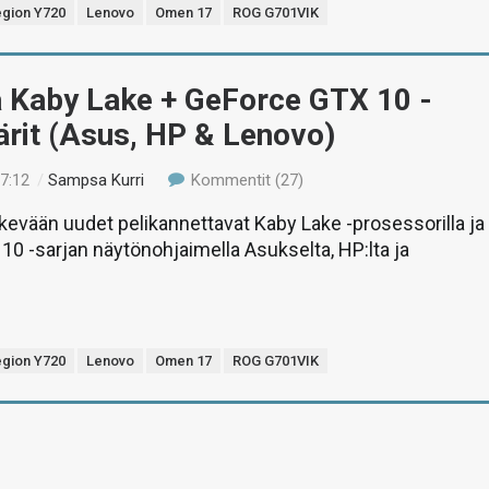
egion Y720
Lenovo
Omen 17
ROG G701VIK
ä Kaby Lake + GeForce GTX 10 -
ärit (Asus, HP & Lenovo)
17:12
/
Sampsa Kurri
Kommentit (27)
evään uudet pelikannettavat Kaby Lake -prosessorilla ja
0 -sarjan näytönohjaimella Asukselta, HP:lta ja
egion Y720
Lenovo
Omen 17
ROG G701VIK