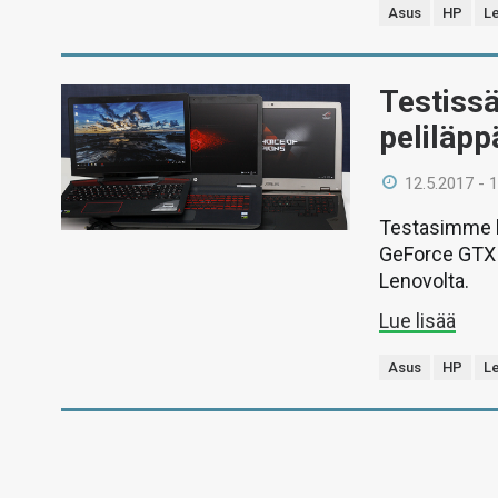
Asus
HP
L
Testiss
peliläpp
12.5.2017 - 
Testasimme k
GeForce GTX 1
Lenovolta.
Lue lisää
Asus
HP
L