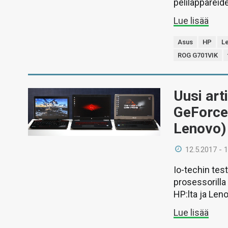
peliläppäreide
Lue lisää
Asus
HP
L
ROG G701VIK
Uusi art
GeForce 
Lenovo)
12.5.2017 - 
Io-techin tes
prosessorilla
HP:lta ja Leno
Lue lisää