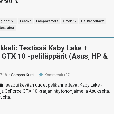
n testiin.
egion Y720
Lenovo
Lämpökamera
Omen 17
Pelikannettavat
testilabra
ikkeli: Testissä Kaby Lake +
GTX 10 -peliläppärit (Asus, HP &
17:18
/
Sampsa Kurri
Kommentit (27)
tiin saapui kevään uudet pelikannettavat Kaby Lake -
 ja GeForce GTX 10 -sarjan näytönohjaimella Asukselta,
volta.