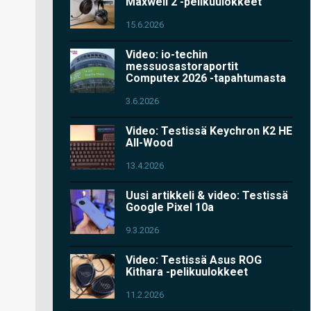
Maxwell 2 -pelikuulokkeet
15.6.2026
Video: io-techin
messuosastoraportit
Computex 2026 -tapahtumasta
3.6.2026
Video: Testissä Keychron K2 HE
All-Wood
13.4.2026
Uusi artikkeli & video: Testissä
Google Pixel 10a
9.3.2026
Video: Testissä Asus ROG
Kithara -pelikuulokkeet
11.2.2026