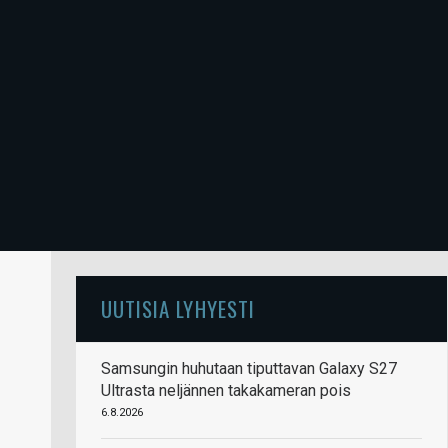
UUTISIA LYHYESTI
Samsungin huhutaan tiputtavan Galaxy S27
Ultrasta neljännen takakameran pois
6.8.2026