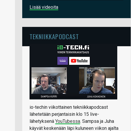
Lisää videoita
TEKNIIKKAPODCAST
io-techin viikottainen tekniikkapodcast
lähetetään perjantaisin klo 15 live-
lähetyksenä
YouTubessa
. Sampsa ja Juha
käyvät keskenään läpi kuluneen viikon ajalta