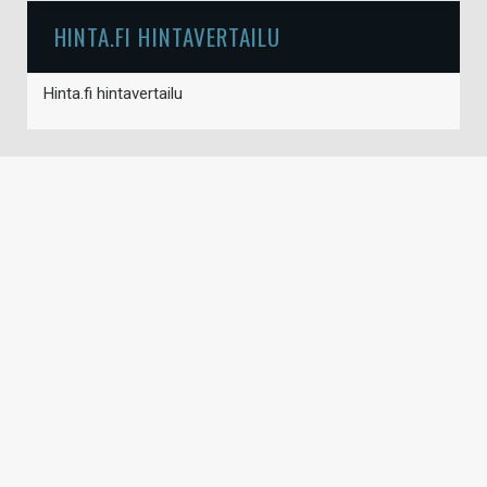
HINTA.FI HINTAVERTAILU
Hinta.fi hintavertailu