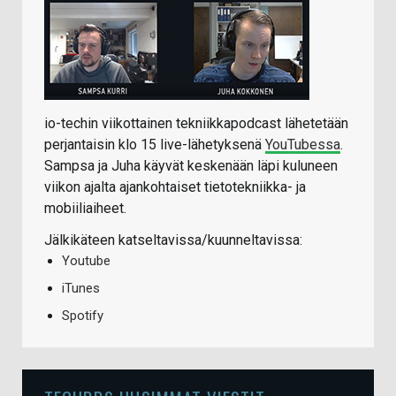
io-techin viikottainen tekniikkapodcast lähetetään
perjantaisin klo 15 live-lähetyksenä
YouTubessa
.
Sampsa ja Juha käyvät keskenään läpi kuluneen
viikon ajalta ajankohtaiset tietotekniikka- ja
mobiiliaiheet.
Jälkikäteen katseltavissa/kuunneltavissa:
Youtube
iTunes
Spotify