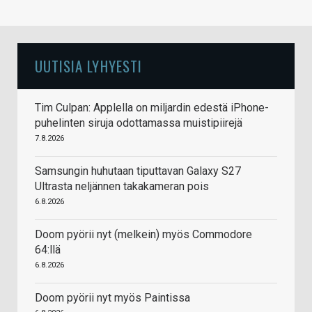
UUTISIA LYHYESTI
Tim Culpan: Applella on miljardin edestä iPhone-
puhelinten siruja odottamassa muistipiirejä
7.8.2026
Samsungin huhutaan tiputtavan Galaxy S27
Ultrasta neljännen takakameran pois
6.8.2026
Doom pyörii nyt (melkein) myös Commodore
64:llä
6.8.2026
Doom pyörii nyt myös Paintissa