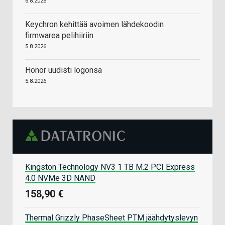
6.8.2026
Keychron kehittää avoimen lähdekoodin
firmwarea pelihiiriin
5.8.2026
Honor uudisti logonsa
5.8.2026
Kingston Technology NV3 1 TB M.2 PCI Express
4.0 NVMe 3D NAND
158,90 €
Thermal Grizzly PhaseSheet PTM jäähdytyslevyn