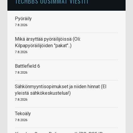
TECHBBS UUSIMMAT VIESTIT
Pyöräily
7.8.2026
Mikä ärsyttää pyöräilijöissä (Oli:
Kilpapyöräilijöiden "pakat"..)
7.8.2026
Battlefield 6
7.8.2026
Sähkönmyyntisopimukset ja niiden hinnat (EI
yleistä sähkökeskustelua!)
7.8.2026
Tekoäly
7.8.2026