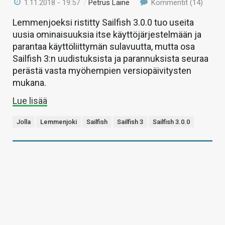
1.11.2018 - 19:57
/
Petrus Laine
Kommentit (14)
Lemmenjoeksi ristitty Sailfish 3.0.0 tuo useita
uusia ominaisuuksia itse käyttöjärjestelmään ja
parantaa käyttöliittymän sulavuutta, mutta osa
Sailfish 3:n uudistuksista ja parannuksista seuraa
perästä vasta myöhempien versiopäivitysten
mukana.
Lue lisää
Jolla
Lemmenjoki
Sailfish
Sailfish 3
Sailfish 3.0.0