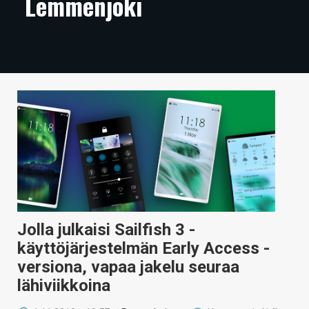
Lemmenjoki
ARTIKKELIT
VIDEOT
TECHBBS
TIETOA
HINTA.FI
KAUPPA
VAIHDA TEEMA
Jolla julkaisi Sailfish 3 -
käyttöjärjestelmän Early Access -
HAKU
versiona, vapaa jakelu seuraa
lähiviikkoina