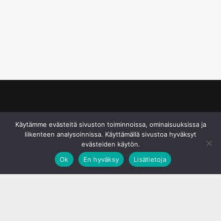
© S&J Media Oy
Käytämme evästeitä sivuston toiminnoissa, ominaisuuksissa ja
liikenteen analysoinnissa. Käyttämällä sivustoa hyväksyt
evästeiden käytön.
Ok
En hyväksy
Lisätietoja
;