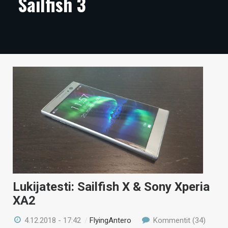
Sailfish 3
ARTIKKELIT
VIDEOT
TECHBBS
TIETOA
HINTA.FI
KAUPPA
VAIHDA TEEMA
Lukijatesti: Sailfish X & Sony Xperia
HAKU
XA2
4.12.2018 - 17:42
/
FlyingAntero
Kommentit (34)