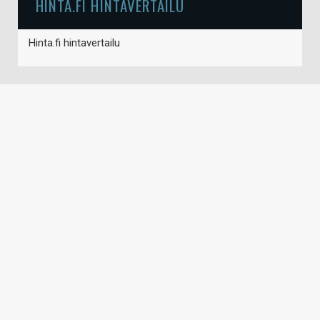
HINTA.FI HINTAVERTAILU
Hinta.fi hintavertailu