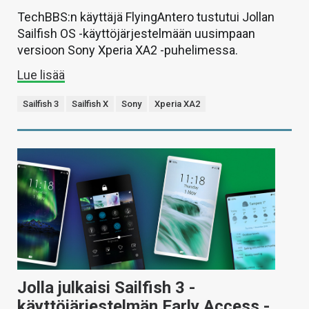
TechBBS:n käyttäjä FlyingAntero tustutui Jollan
Sailfish OS -käyttöjärjestelmään uusimpaan
versioon Sony Xperia XA2 -puhelimessa.
Lue lisää
Sailfish 3
Sailfish X
Sony
Xperia XA2
Jolla julkaisi Sailfish 3 -
käyttöjärjestelmän Early Access -