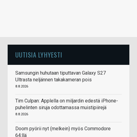
UUTISIA LYHYESTI
Samsungin huhutaan tiputtavan Galaxy S27
Ultrasta neljännen takakameran pois
8.8.2026
Tim Culpan: Applella on miljardin edestä iPhone-
puhelinten siruja odottamassa muistipiirejä
8.8.2026
Doom pyörii nyt (melkein) myös Commodore
64:llä