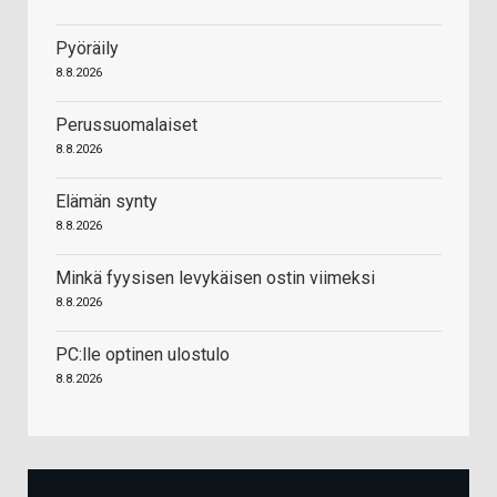
Pyöräily
8.8.2026
Perussuomalaiset
8.8.2026
Elämän synty
8.8.2026
Minkä fyysisen levykäisen ostin viimeksi
8.8.2026
PC:lle optinen ulostulo
8.8.2026