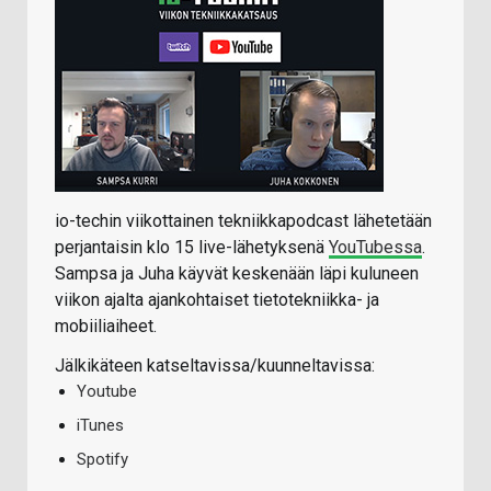
io-techin viikottainen tekniikkapodcast lähetetään
perjantaisin klo 15 live-lähetyksenä
YouTubessa
.
Sampsa ja Juha käyvät keskenään läpi kuluneen
viikon ajalta ajankohtaiset tietotekniikka- ja
mobiiliaiheet.
Jälkikäteen katseltavissa/kuunneltavissa:
Youtube
iTunes
Spotify