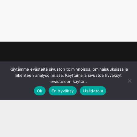
© S&J Media Oy
Käytämme evästeitä sivuston toiminnoissa, ominaisuuksissa ja
liikenteen analysoinnissa. Käyttämällä sivustoa hyväksyt
evästeiden käytön.
Ok
En hyväksy
Lisätietoja
;