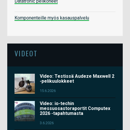
Datatronic pelikoneet
Komponenteille myös kasauspalvelu
VIDEOT
Video: Testissä Audeze Maxwell 2
-pelikuulokkeet
15.6.2026
Video: io-techin
messuosastoraportit Computex
2026 -tapahtumasta
3.6.2026