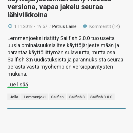
versiona, vapaa jakelu seuraa
lähiviikkoina
1.11.2018 - 19:57
/
Petrus Laine
Kommentit (14)
Lemmenjoeksi ristitty Sailfish 3.0.0 tuo useita
uusia ominaisuuksia itse käyttöjärjestelmään ja
parantaa käyttöliittymän sulavuutta, mutta osa
Sailfish 3:n uudistuksista ja parannuksista seuraa
perästä vasta myöhempien versiopäivitysten
mukana.
Lue lisää
Jolla
Lemmenjoki
Sailfish
Sailfish 3
Sailfish 3.0.0