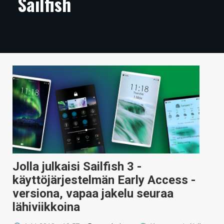
Sailfish
ARTIKKELIT
VIDEOT
TECHBBS
TIETOA
HINTA.FI
KAUPPA
VAIHDA TEEMA
Jolla julkaisi Sailfish 3 -
käyttöjärjestelmän Early Access -
HAKU
versiona, vapaa jakelu seuraa
lähiviikkoina