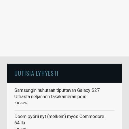
UUTISIA LYHYESTI
Samsungin huhutaan tiputtavan Galaxy S27
Ultrasta neljännen takakameran pois
6.8.2026
Doom pyörii nyt (melkein) myös Commodore
64:llä