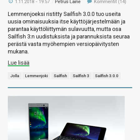
1.11.2018 - 19:57
/
Petrus Laine
Kommentit (14)
Lemmenjoeksi ristitty Sailfish 3.0.0 tuo useita
uusia ominaisuuksia itse käyttöjärjestelmään ja
parantaa käyttöliittymän sulavuutta, mutta osa
Sailfish 3:n uudistuksista ja parannuksista seuraa
perästä vasta myöhempien versiopäivitysten
mukana.
Lue lisää
Jolla
Lemmenjoki
Sailfish
Sailfish 3
Sailfish 3.0.0