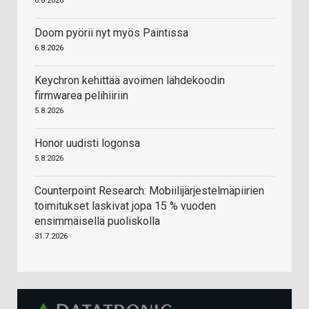
6.8.2026
Doom pyörii nyt myös Paintissa
6.8.2026
Keychron kehittää avoimen lähdekoodin
firmwarea pelihiiriin
5.8.2026
Honor uudisti logonsa
5.8.2026
Counterpoint Research: Mobiilijärjestelmäpiirien
toimitukset laskivat jopa 15 % vuoden
ensimmäisellä puoliskolla
31.7.2026