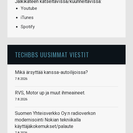
Jälkikäteen katseltavissa/kuunneltavissa:
Youtube
iTunes
Spotify
TECHBBS UUSIMMAT VIESTIT
Mikä ärsyttää kanssa-autoilijoissa?
7.8.2026
RVS, Motor up ja muut ihmeaineet.
7.8.2026
Suomen Yhteisverkko Oy:n radioverkon
modernisointi Nokian tekniikalla
käyttäjäkokemukset/palaute
7.8.2026