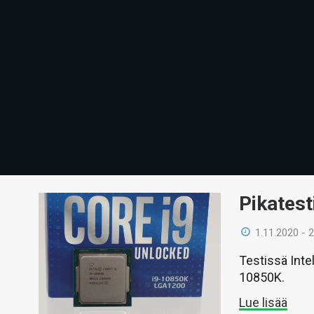
Pikatest
1.11.2020 - 
Testissä Inte
10850K.
Lue lisää