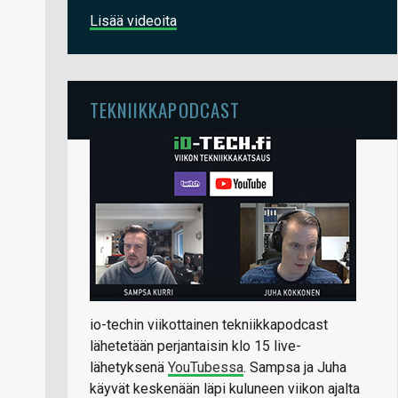
Lisää videoita
TEKNIIKKAPODCAST
io-techin viikottainen tekniikkapodcast
lähetetään perjantaisin klo 15 live-
lähetyksenä
YouTubessa
. Sampsa ja Juha
käyvät keskenään läpi kuluneen viikon ajalta