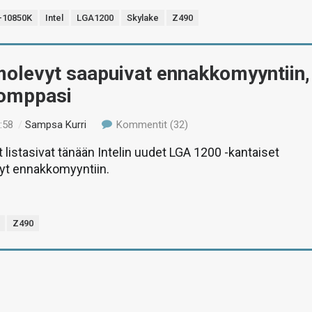
9-10850K
Intel
LGA1200
Skylake
Z490
olevyt saapuivat ennakkomyyntiin,
pomppasi
:58
/
Sampsa Kurri
Kommentit (32)
 listasivat tänään Intelin uudet LGA 1200 -kantaiset
t ennakkomyyntiin.
Z490