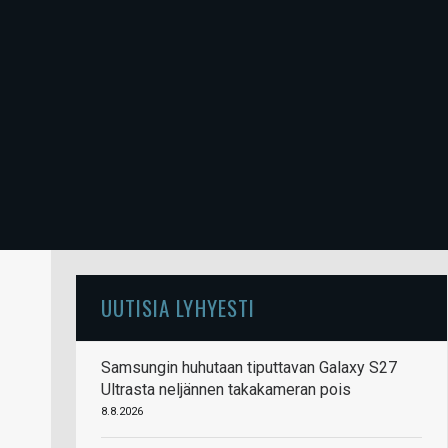
UUTISIA LYHYESTI
Samsungin huhutaan tiputtavan Galaxy S27
Ultrasta neljännen takakameran pois
8.8.2026