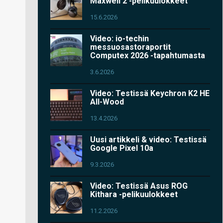
Maxwell 2 -pelikuulokkeet
15.6.2026
Video: io-techin
messuosastoraportit
Computex 2026 -tapahtumasta
3.6.2026
Video: Testissä Keychron K2 HE
All-Wood
13.4.2026
Uusi artikkeli & video: Testissä
Google Pixel 10a
9.3.2026
Video: Testissä Asus ROG
Kithara -pelikuulokkeet
11.2.2026