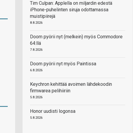
Tim Culpan: Applella on miljardin edestä
iPhone-puhelinten siruja odottamassa
muistipiirejä
8.8.2026
Doom pyörii nyt (melkein) myös Commodore
64:llä
7.8.2026
Doom pyörii nyt myös Paintissa
6.8.2026
Keychron kehittää avoimen lähdekoodin
firmwarea pelihiiriin
5.8.2026
Honor uudisti logonsa
5.8.2026