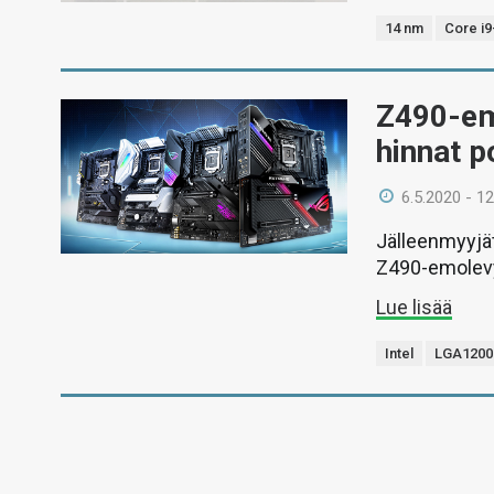
14 nm
Core i
Z490-em
hinnat 
6.5.2020 - 12
Jälleenmyyjät
Z490-emolevy
Lue lisää
Intel
LGA1200