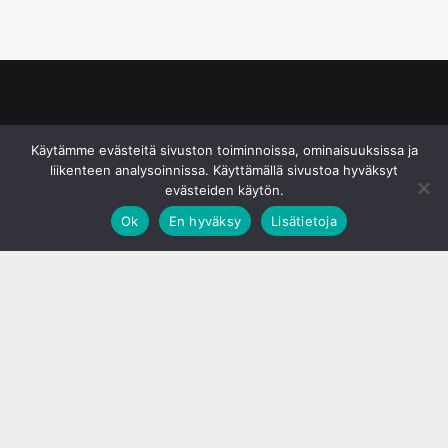
© S&J Media Oy
Käytämme evästeitä sivuston toiminnoissa, ominaisuuksissa ja
liikenteen analysoinnissa. Käyttämällä sivustoa hyväksyt
evästeiden käytön.
Ok
En hyväksy
Lisätietoja
;