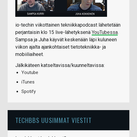
io-techin viikottainen tekniikkapodcast lähetetään
perjantaisin klo 15 live-lähetyksenä
YouTubessa
.
Sampsa ja Juha käyvät keskenään läpi kuluneen
viikon ajalta ajankohtaiset tietotekniikka- ja
mobiiliaiheet.
Jälkikäteen katseltavissa/kuunneltavissa:
Youtube
iTunes
Spotify
TECHBBS UUSIMMAT VIESTIT