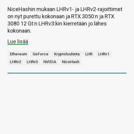
NiceHashin mukaan LHRv1- ja LHRv2-rajoittimet
on nyt purettu kokonaan ja RTX 3050:n ja RTX
3080 12 Gt:n LHRv3:kin kierretään jo lähes
kokonaan.
Lue lisää
Ethereum
GeForce
Kryptolouhinta
LHR
LHRv1
LHRv2
LHRv3
NVIDIA
NiceHash