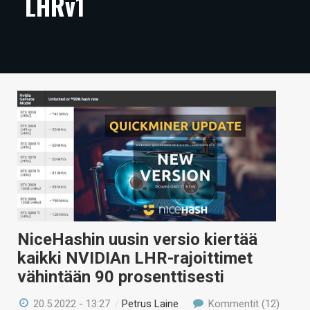
LHRv1
ARTIKKELIT
VIDEOT
TECHBBS
TIETOA
HINTA.FI
KAUPPA
VAIHDA TEEMA
NiceHashin uusin versio kiertää
kaikki NVIDIAn LHR-rajoittimet
HAKU
vähintään 90 prosenttisesti
20.5.2022 - 13:27
/
Petrus Laine
Kommentit (12)