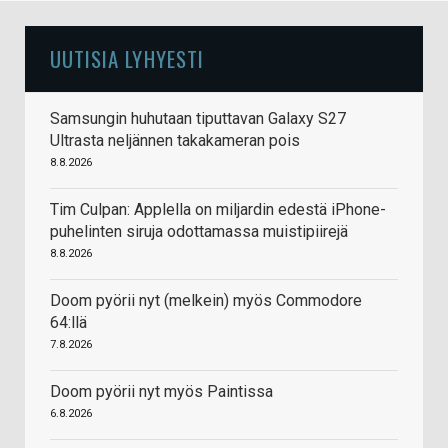
UUTISIA LYHYESTI
Samsungin huhutaan tiputtavan Galaxy S27
Ultrasta neljännen takakameran pois
8.8.2026
Tim Culpan: Applella on miljardin edestä iPhone-
puhelinten siruja odottamassa muistipiirejä
8.8.2026
Doom pyörii nyt (melkein) myös Commodore
64:llä
7.8.2026
Doom pyörii nyt myös Paintissa
6.8.2026