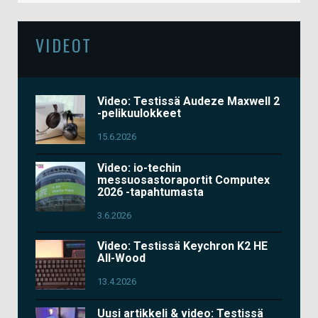
VIDEOT
Video: Testissä Audeze Maxwell 2
-pelikuulokkeet
15.6.2026
Video: io-techin
messuosastoraportit Computex
2026 -tapahtumasta
3.6.2026
Video: Testissä Keychron K2 HE
All-Wood
13.4.2026
Uusi artikkeli & video: Testissä