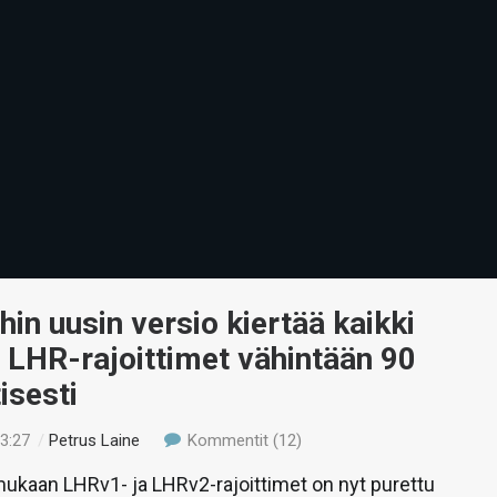
in uusin versio kiertää kaikki
 LHR-rajoittimet vähintään 90
isesti
13:27
/
Petrus Laine
Kommentit (12)
ukaan LHRv1- ja LHRv2-rajoittimet on nyt purettu