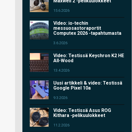
Maxwell 2 -pelikuulokkeet
15.6.2026
Video: io-techin
messuosastoraportit
Computex 2026 -tapahtumasta
3.6.2026
Video: Testissä Keychron K2 HE
All-Wood
13.4.2026
Uusi artikkeli & video: Testissä
Google Pixel 10a
9.3.2026
Video: Testissä Asus ROG
Kithara -pelikuulokkeet
11.2.2026