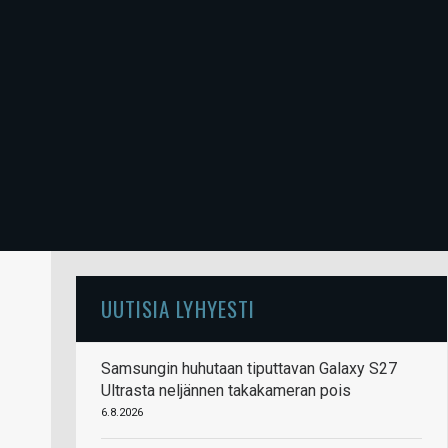
UUTISIA LYHYESTI
Samsungin huhutaan tiputtavan Galaxy S27
Ultrasta neljännen takakameran pois
6.8.2026