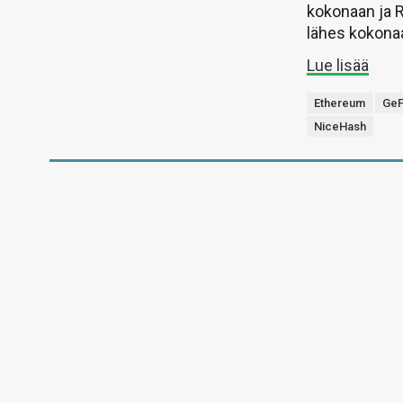
kokonaan ja R
lähes kokona
Lue lisää
Ethereum
GeF
NiceHash