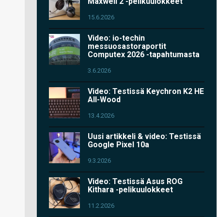
Maxwell 2 -pelikuulokkeet
15.6.2026
Video: io-techin
messuosastoraportit
Computex 2026 -tapahtumasta
3.6.2026
Video: Testissä Keychron K2 HE
All-Wood
13.4.2026
Uusi artikkeli & video: Testissä
Google Pixel 10a
9.3.2026
Video: Testissä Asus ROG
Kithara -pelikuulokkeet
11.2.2026