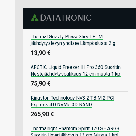
Thermal Grizzly PhaseSheet PTM
jäähdytyslevyn yhdiste Lämpöalusta 2 g
13,90 €
ARCTIC Liquid Freezer III Pro 360 Suoritin
Nestejäähdytyspakkaus 12 cm musta 1 kpl
75,90 €
Kingston Technology NV3 2 TB M.2 PCI
Express 4.0 NVMe 3D NAND
265,90 €
Thermalright Phantom Spirit 120 SE ARGB
Suoritin Ilmanjäähdytin 12 cm Musta 1 kpl