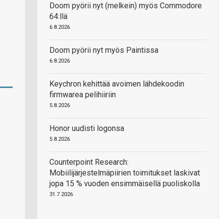
Doom pyörii nyt (melkein) myös Commodore
64:llä
6.8.2026
Doom pyörii nyt myös Paintissa
6.8.2026
Keychron kehittää avoimen lähdekoodin
firmwarea pelihiiriin
5.8.2026
Honor uudisti logonsa
5.8.2026
Counterpoint Research:
Mobiilijärjestelmäpiirien toimitukset laskivat
jopa 15 % vuoden ensimmäisellä puoliskolla
31.7.2026