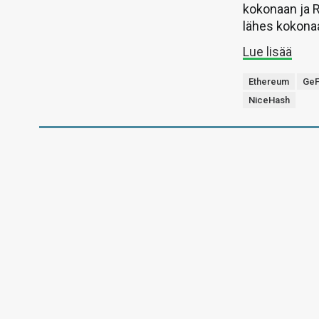
kokonaan ja R
lähes kokona
Lue lisää
Ethereum
GeF
NiceHash