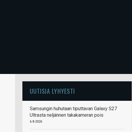
UUTISIA LYHYESTI
Samsungin huhutaan tiputtavan Galaxy S27
Ultrasta neljännen takakameran pois
6.8.2026