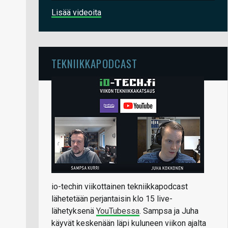
Lisää videoita
TEKNIIKKAPODCAST
io-techin viikottainen tekniikkapodcast
lähetetään perjantaisin klo 15 live-
lähetyksenä
YouTubessa
. Sampsa ja Juha
käyvät keskenään läpi kuluneen viikon ajalta