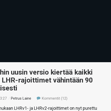
in uusin versio kiertää kaikki
 LHR-rajoittimet vähintään 90
isesti
13:27
/
Petrus Laine
Kommentit (12)
ukaan LHRv1- ja LHRv2-rajoittimet on nyt purettu