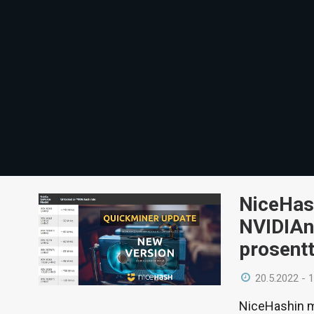
NiceHash
NVIDIAn
prosentt
20.5.2022 - 
NiceHashin m