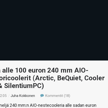
ä alle 100 euron 240 mm AIO-
ricoolerit (Arctic, BeQuiet, Cooler
& SilentiumPC)
22:05
/
Juha Kokkonen
Kommentit (18)
eljä 240 mm:n AIO-nestecooleria alle sadan euron