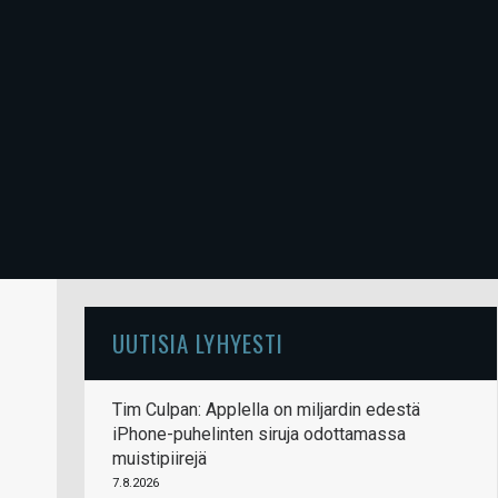
UUTISIA LYHYESTI
Tim Culpan: Applella on miljardin edestä
iPhone-puhelinten siruja odottamassa
muistipiirejä
7.8.2026