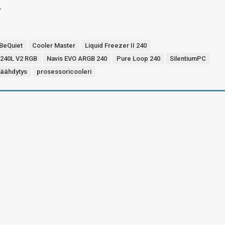
.
BeQuiet
Cooler Master
Liquid Freezer II 240
L240L V2 RGB
Navis EVO ARGB 240
Pure Loop 240
SilentiumPC
jäähdytys
prosessoricooleri