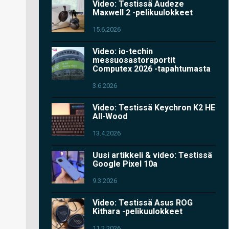
Video: Testissä Audeze
Maxwell 2 -pelikuulokkeet
15.6.2026
Video: io-techin
messuosastoraportit
Computex 2026 -tapahtumasta
3.6.2026
Video: Testissä Keychron K2 HE
All-Wood
13.4.2026
Uusi artikkeli & video: Testissä
Google Pixel 10a
9.3.2026
Video: Testissä Asus ROG
Kithara -pelikuulokkeet
11.2.2026