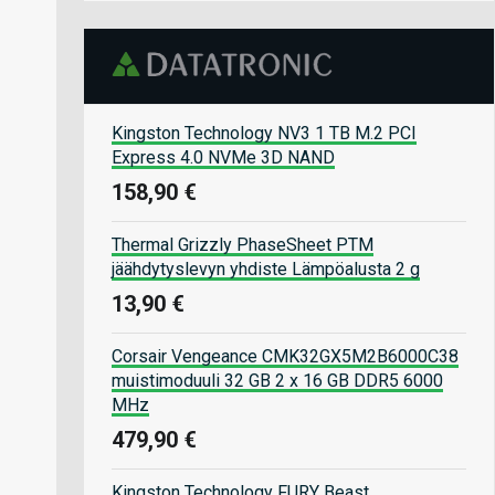
Kingston Technology NV3 1 TB M.2 PCI
Express 4.0 NVMe 3D NAND
158,90 €
Thermal Grizzly PhaseSheet PTM
jäähdytyslevyn yhdiste Lämpöalusta 2 g
13,90 €
Corsair Vengeance CMK32GX5M2B6000C38
muistimoduuli 32 GB 2 x 16 GB DDR5 6000
MHz
479,90 €
Kingston Technology FURY Beast