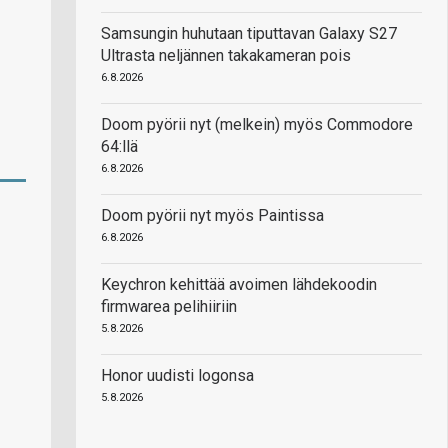
Samsungin huhutaan tiputtavan Galaxy S27
Ultrasta neljännen takakameran pois
6.8.2026
Doom pyörii nyt (melkein) myös Commodore
64:llä
6.8.2026
Doom pyörii nyt myös Paintissa
6.8.2026
Keychron kehittää avoimen lähdekoodin
firmwarea pelihiiriin
5.8.2026
Honor uudisti logonsa
5.8.2026