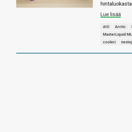
hintaluokasta
Lue lisää
AIO
Arctic
MasterLiquid M
cooleri
neste