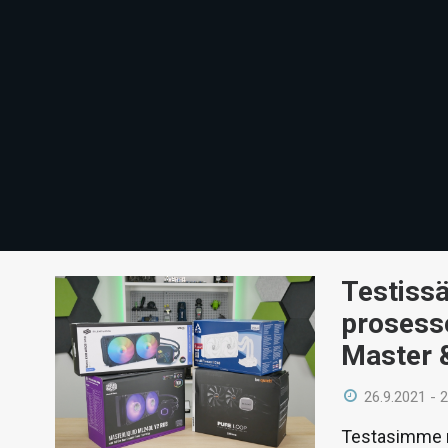
Testiss
prosesso
Master 
26.9.2021 - 
Testasimme n