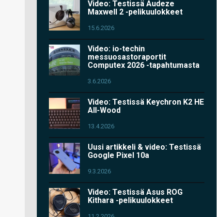
Video: Testissä Audeze
Maxwell 2 -pelikuulokkeet
15.6.2026
Video: io-techin
messuosastoraportit
Computex 2026 -tapahtumasta
3.6.2026
Video: Testissä Keychron K2 HE
All-Wood
13.4.2026
Uusi artikkeli & video: Testissä
Google Pixel 10a
9.3.2026
Video: Testissä Asus ROG
Kithara -pelikuulokkeet
11.2.2026