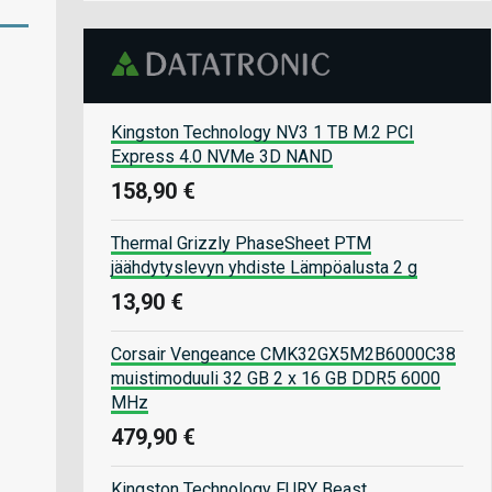
Kingston Technology NV3 1 TB M.2 PCI
Express 4.0 NVMe 3D NAND
158,90 €
Thermal Grizzly PhaseSheet PTM
jäähdytyslevyn yhdiste Lämpöalusta 2 g
13,90 €
Corsair Vengeance CMK32GX5M2B6000C38
muistimoduuli 32 GB 2 x 16 GB DDR5 6000
MHz
479,90 €
Kingston Technology FURY Beast