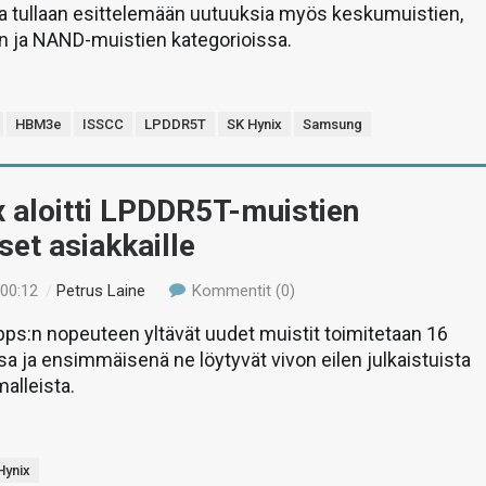
 tullaan esittelemään uutuuksia myös keskumuistien,
 ja NAND-muistien kategorioissa.
HBM3e
ISSCC
LPDDR5T
SK Hynix
Samsung
 aloitti LPDDR5T-muistien
set asiakkaille
 00:12
/
Petrus Laine
Kommentit (0)
ps:n nopeuteen yltävät uudet muistit toimitetaan 16
sa ja ensimmäisenä ne löytyvät vivon eilen julkaistuista
alleista.
Hynix