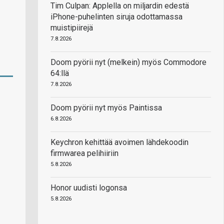
Tim Culpan: Applella on miljardin edestä
iPhone-puhelinten siruja odottamassa
muistipiirejä
7.8.2026
Doom pyörii nyt (melkein) myös Commodore
64:llä
7.8.2026
Doom pyörii nyt myös Paintissa
6.8.2026
Keychron kehittää avoimen lähdekoodin
firmwarea pelihiiriin
5.8.2026
Honor uudisti logonsa
5.8.2026