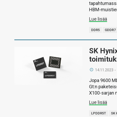
tapahtumassa
HBM-muistien
Lue lisää
DDR5
GDDR7
SK Hynix
toimituk
14.11.2023 -
Jopa 9600 Mb
Gt:n paketeis
X100-sarjan m
Lue lisää
LPDDR5T
SK 