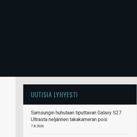
UUTISIA LYHYESTI
Samsungin huhutaan tiputtavan Galaxy S27
Ultrasta neljännen takakameran pois
7.8.2026