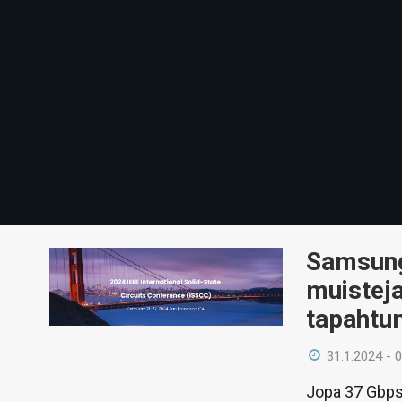
Samsung
muistej
tapahtu
31.1.2024 - 
Jopa 37 Gbps