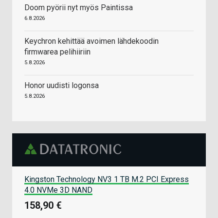
Doom pyörii nyt myös Paintissa
6.8.2026
Keychron kehittää avoimen lähdekoodin
firmwarea pelihiiriin
5.8.2026
Honor uudisti logonsa
5.8.2026
Kingston Technology NV3 1 TB M.2 PCI Express
4.0 NVMe 3D NAND
158,90 €