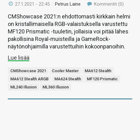
27.1.2021 - 22:45
/
Petrus Laine
Kommentit (0)
CMShowcase 2021:n ehdottomasti kirkkain helmi
on kristallimaisella RGB-valaistuksella varustettu
MF120 Prismatic -tuuletin, jollaisia voi pitää lähes
pakollisina Royal-muisteilla ja GameRock-
näytönohjaimilla varustettuihin kokoonpanoihin.
Lue lisää
CMShowcase 2021
Cooler Master
MA612 Stealth
MA612 Stealth ARGB
MA624 Stealth
MF120 Prismatic
ML240 Illusion
ML360 Illusion