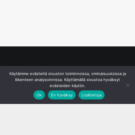
© S&J Media Oy
Käytämme evästeitä sivuston toiminnoissa, ominaisuuksissa ja
liikenteen analysoinnissa. Käyttämällä sivustoa hyväksyt
evästeiden käytön.
Ok
En hyväksy
Lisätietoja
;