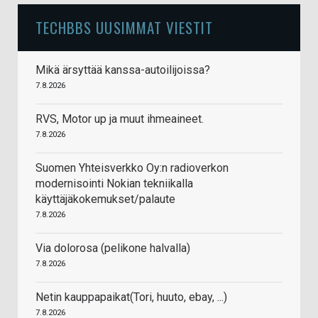
TECHBBS UUSIMMAT VIESTIT
Mikä ärsyttää kanssa-autoilijoissa?
7.8.2026
RVS, Motor up ja muut ihmeaineet.
7.8.2026
Suomen Yhteisverkko Oy:n radioverkon
modernisointi Nokian tekniikalla
käyttäjäkokemukset/palaute
7.8.2026
Via dolorosa (pelikone halvalla)
7.8.2026
Netin kauppapaikat(Tori, huuto, ebay, ...)
7.8.2026