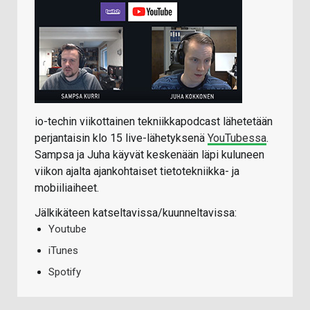
io-techin viikottainen tekniikkapodcast lähetetään
perjantaisin klo 15 live-lähetyksenä
YouTubessa
.
Sampsa ja Juha käyvät keskenään läpi kuluneen
viikon ajalta ajankohtaiset tietotekniikka- ja
mobiiliaiheet.
Jälkikäteen katseltavissa/kuunneltavissa:
Youtube
iTunes
Spotify