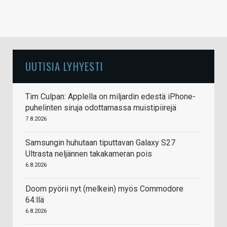
UUTISIA LYHYESTI
Tim Culpan: Applella on miljardin edestä iPhone-
puhelinten siruja odottamassa muistipiirejä
7.8.2026
Samsungin huhutaan tiputtavan Galaxy S27
Ultrasta neljännen takakameran pois
6.8.2026
Doom pyörii nyt (melkein) myös Commodore
64:llä
6.8.2026