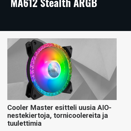
MA612 Stealth ARGB
ARTIKKELIT
VIDEOT
TECHBBS
TIETOA
HINTA.FI
KAUPPA
VAIHDA TEEMA
Cooler Master esitteli uusia AIO-
HAKU
nestekiertoja, tornicoolereita ja
tuulettimia