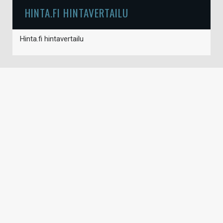
HINTA.FI HINTAVERTAILU
Hinta.fi hintavertailu