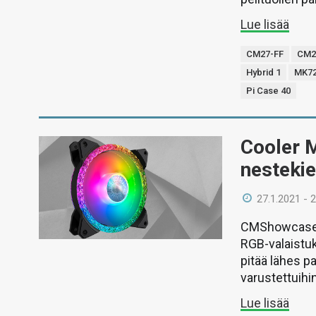
Lue lisää
CM27-FF
CM2
Hybrid 1
MK7
Pi Case 40
Cooler M
nestekie
27.1.2021 - 
CMShowcase 20
RGB-valaistuks
pitää lähes p
varustettuihi
Lue lisää