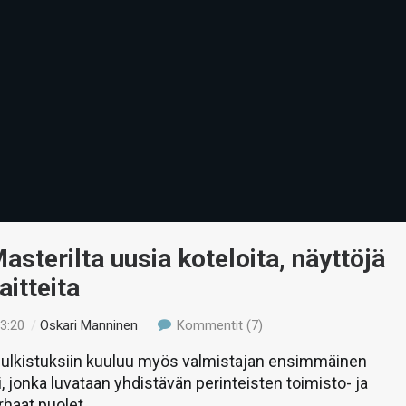
asterilta uusia koteloita, näyttöjä
aitteita
23:20
/
Oskari Manninen
Kommentit (7)
lkistuksiin kuuluu myös valmistajan ensimmäinen
i, jonka luvataan yhdistävän perinteisten toimisto- ja
rhaat puolet.