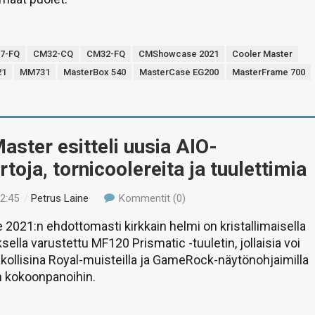
7-FQ
CM32-CQ
CM32-FQ
CMShowcase 2021
Cooler Master
21
MM731
MasterBox 540
MasterCase EG200
MasterFrame 700
aster esitteli uusia AIO-
rtoja, tornicoolereita ja tuulettimia
22:45
/
Petrus Laine
Kommentit (0)
21:n ehdottomasti kirkkain helmi on kristallimaisella
ella varustettu MF120 Prismatic -tuuletin, jollaisia voi
akollisina Royal-muisteilla ja GameRock-näytönohjaimilla
n kokoonpanoihin.