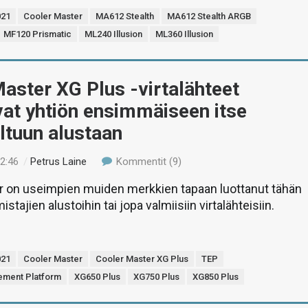
21
Cooler Master
MA612 Stealth
MA612 Stealth ARGB
MF120 Prismatic
ML240 Illusion
ML360 Illusion
aster XG Plus -virtalähteet
at yhtiön ensimmäiseen itse
ltuun alustaan
22:46
/
Petrus Laine
Kommentit (9)
r on useimpien muiden merkkien tapaan luottanut tähän
stajien alustoihin tai jopa valmiisiin virtalähteisiin.
21
Cooler Master
Cooler Master XG Plus
TEP
ement Platform
XG650 Plus
XG750 Plus
XG850 Plus