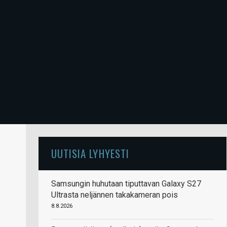
UUTISIA LYHYESTI
Samsungin huhutaan tiputtavan Galaxy S27
Ultrasta neljännen takakameran pois
8.8.2026