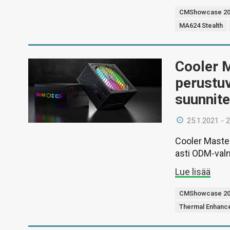
CMShowcase 20
MA624 Stealth
Cooler M
perustuv
suunnite
25.1.2021 - 
Cooler Maste
asti ODM-valmi
Lue lisää
CMShowcase 20
Thermal Enhanc