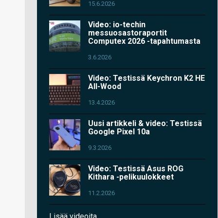
15.6.2026
Video: io-techin
messuosastoraportit
Computex 2026 -tapahtumasta
3.6.2026
Video: Testissä Keychron K2 HE
All-Wood
13.4.2026
Uusi artikkeli & video: Testissä
Google Pixel 10a
9.3.2026
Video: Testissä Asus ROG
Kithara -pelikuulokkeet
11.2.2026
Lisää videoita