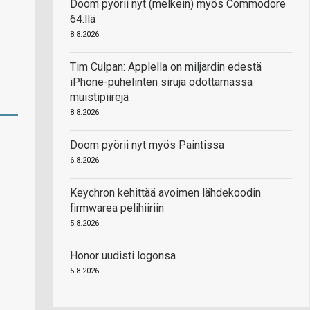
Doom pyörii nyt (melkein) myös Commodore
64:llä
8.8.2026
Tim Culpan: Applella on miljardin edestä
iPhone-puhelinten siruja odottamassa
muistipiirejä
8.8.2026
Doom pyörii nyt myös Paintissa
6.8.2026
Keychron kehittää avoimen lähdekoodin
firmwarea pelihiiriin
5.8.2026
Honor uudisti logonsa
5.8.2026