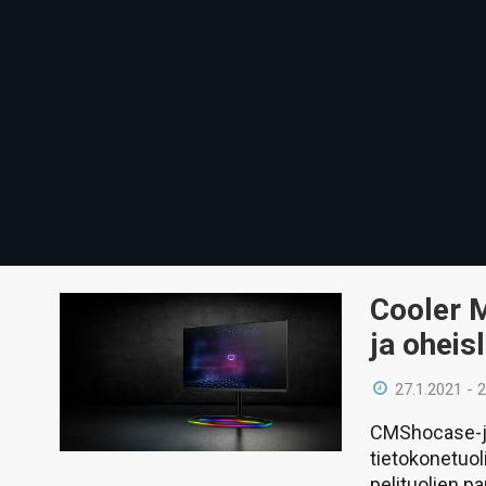
Cooler M
ja oheisl
27.1.2021 - 
CMShocase-ju
tietokonetuol
pelituolien pa