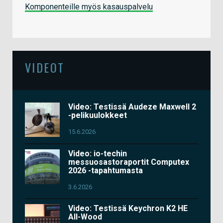
Komponenteille myös kasauspalvelu
VIDEOT
Video: Testissä Audeze Maxwell 2
-pelikuulokkeet
15.6.2026
Video: io-techin
messuosastoraportit Computex
2026 -tapahtumasta
3.6.2026
Video: Testissä Keychron K2 HE
All-Wood