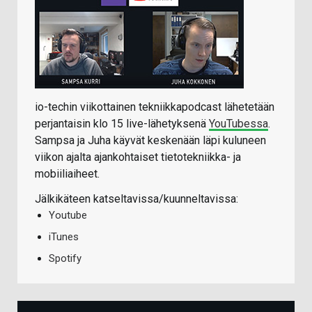
io-techin viikottainen tekniikkapodcast lähetetään
perjantaisin klo 15 live-lähetyksenä
YouTubessa
.
Sampsa ja Juha käyvät keskenään läpi kuluneen
viikon ajalta ajankohtaiset tietotekniikka- ja
mobiiliaiheet.
Jälkikäteen katseltavissa/kuunneltavissa:
Youtube
iTunes
Spotify