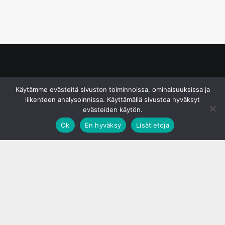
© S&J Media Oy
Käytämme evästeitä sivuston toiminnoissa, ominaisuuksissa ja
liikenteen analysoinnissa. Käyttämällä sivustoa hyväksyt
evästeiden käytön.
Ok
En hyväksy
Lisätietoja
;