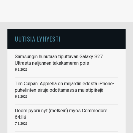
UUTISIA LYHYESTI
Samsungin huhutaan tiputtavan Galaxy S27
Ultrasta neljännen takakameran pois
8.8.2026
Tim Culpan: Applella on miljardin edestä iPhone-
puhelinten siruja odottamassa muistipiirejä
8.8.2026
Doom pyörii nyt (melkein) myös Commodore
64:llä
7.8.2026