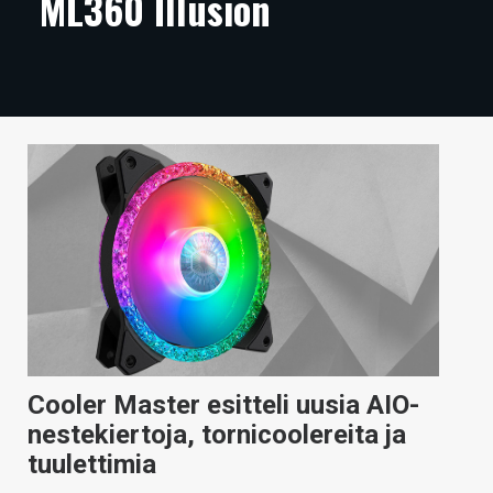
ML360 Illusion
ARTIKKELIT
VIDEOT
TECHBBS
TIETOA
HINTA.FI
KAUPPA
VAIHDA TEEMA
Cooler Master esitteli uusia AIO-
HAKU
nestekiertoja, tornicoolereita ja
tuulettimia