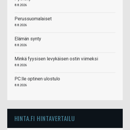
8.8.2026
Perussuomalaiset
8.8.2026
Elämän synty
8.8.2026
Minkä fyysisen levykäisen ostin viimeksi
8.8.2026
PC:lle optinen ulostulo
8.8.2026
HINTA.FI HINTAVERTAILU