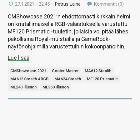
27.1.2021 - 22:45
/
Petrus Laine
Kommentit (0)
CMShowcase 2021:n ehdottomasti kirkkain helmi
on kristallimaisella RGB-valaistuksella varustettu
MF120 Prismatic -tuuletin, jollaisia voi pitää lähes
pakollisina Royal-muisteilla ja GameRock-
näytönohjaimilla varustettuihin kokoonpanoihin.
Lue lisää
CMShowcase 2021
Cooler Master
MA612 Stealth
MA612 Stealth ARGB
MA624 Stealth
MF120 Prismatic
ML240 Illusion
ML360 Illusion