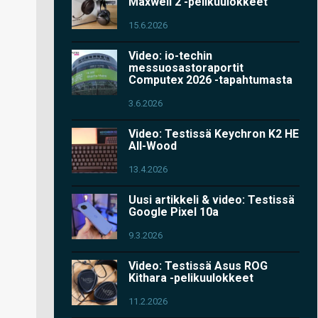
Maxwell 2 -pelikuulokkeet
15.6.2026
Video: io-techin
messuosastoraportit
Computex 2026 -tapahtumasta
3.6.2026
Video: Testissä Keychron K2 HE
All-Wood
13.4.2026
Uusi artikkeli & video: Testissä
Google Pixel 10a
9.3.2026
Video: Testissä Asus ROG
Kithara -pelikuulokkeet
11.2.2026