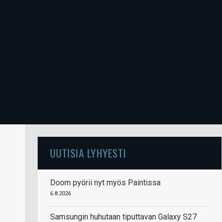
UUTISIA LYHYESTI
Doom pyörii nyt myös Paintissa
6.8.2026
Samsungin huhutaan tiputtavan Galaxy S27