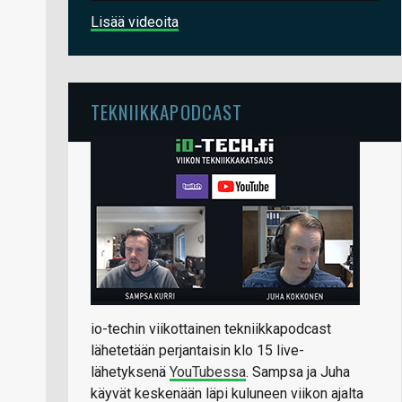
Lisää videoita
TEKNIIKKAPODCAST
io-techin viikottainen tekniikkapodcast
lähetetään perjantaisin klo 15 live-
lähetyksenä
YouTubessa
. Sampsa ja Juha
käyvät keskenään läpi kuluneen viikon ajalta