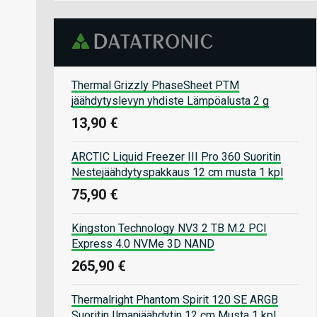
Thermal Grizzly PhaseSheet PTM
jäähdytyslevyn yhdiste Lämpöalusta 2 g
13,90 €
ARCTIC Liquid Freezer III Pro 360 Suoritin
Nestejäähdytyspakkaus 12 cm musta 1 kpl
75,90 €
Kingston Technology NV3 2 TB M.2 PCI
Express 4.0 NVMe 3D NAND
265,90 €
Thermalright Phantom Spirit 120 SE ARGB
Suoritin Ilmanjäähdytin 12 cm Musta 1 kpl