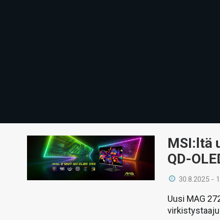
MSI:ltä 
QD-OLED
30.8.2025 - 
Uusi MAG 272
virkistystaaj