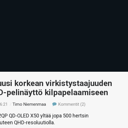
uusi korkean virkistystaajuuden
-pelinäyttö kilpapelaamiseen
16:21
/
Timo Niemenmaa
Kommentit (2)
QP QD-OLED X50 yltää jopa 500 hertsin
uuteen QHD-resoluutiolla.