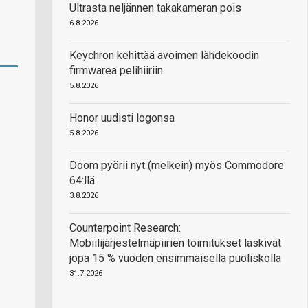
Ultrasta neljännen takakameran pois
6.8.2026
Keychron kehittää avoimen lähdekoodin
firmwarea pelihiiriin
5.8.2026
Honor uudisti logonsa
5.8.2026
Doom pyörii nyt (melkein) myös Commodore
64:llä
3.8.2026
Counterpoint Research:
Mobiilijärjestelmäpiirien toimitukset laskivat
jopa 15 % vuoden ensimmäisellä puoliskolla
31.7.2026