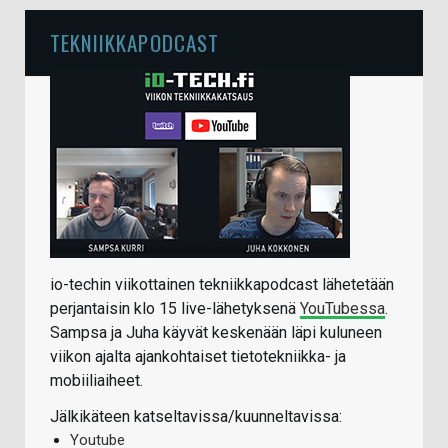
TEKNIIKKAPODCAST
io-techin viikottainen tekniikkapodcast lähetetään
perjantaisin klo 15 live-lähetyksenä
YouTubessa
.
Sampsa ja Juha käyvät keskenään läpi kuluneen
viikon ajalta ajankohtaiset tietotekniikka- ja
mobiiliaiheet.
Jälkikäteen katseltavissa/kuunneltavissa:
Youtube