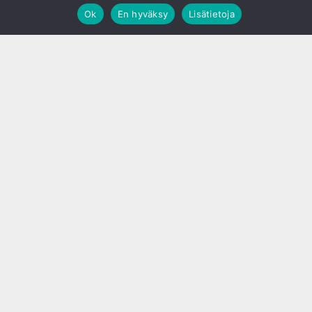
Ok
En hyväksy
Lisätietoja
;