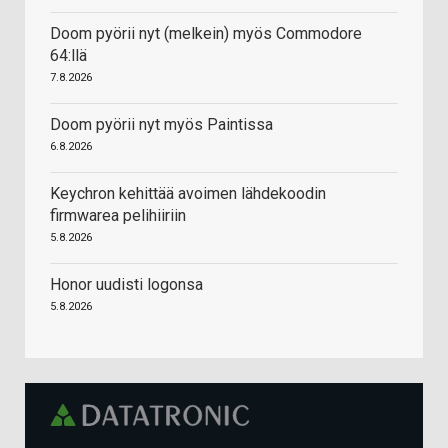
Doom pyörii nyt (melkein) myös Commodore
64:llä
7.8.2026
Doom pyörii nyt myös Paintissa
6.8.2026
Keychron kehittää avoimen lähdekoodin
firmwarea pelihiiriin
5.8.2026
Honor uudisti logonsa
5.8.2026