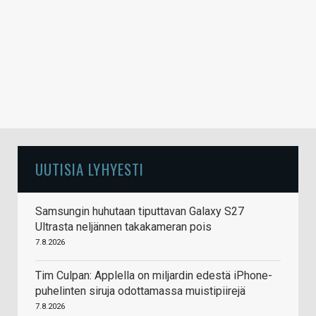
UUTISIA LYHYESTI
Samsungin huhutaan tiputtavan Galaxy S27
Ultrasta neljännen takakameran pois
7.8.2026
Tim Culpan: Applella on miljardin edestä iPhone-
puhelinten siruja odottamassa muistipiirejä
7.8.2026