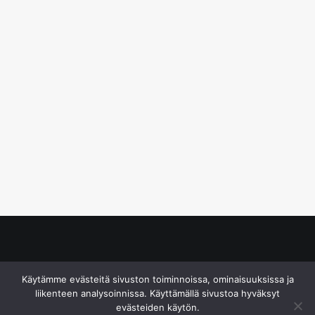
© S&J Media Oy
Käytämme evästeitä sivuston toiminnoissa, ominaisuuksissa ja
liikenteen analysoinnissa. Käyttämällä sivustoa hyväksyt
evästeiden käytön.