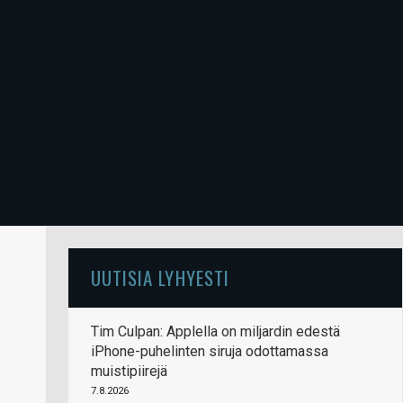
UUTISIA LYHYESTI
Tim Culpan: Applella on miljardin edestä
iPhone-puhelinten siruja odottamassa
muistipiirejä
7.8.2026