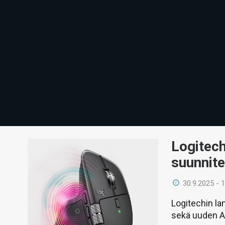
Logitech
suunnite
30.9.2025 - 
Logitechin l
sekä uuden Ac