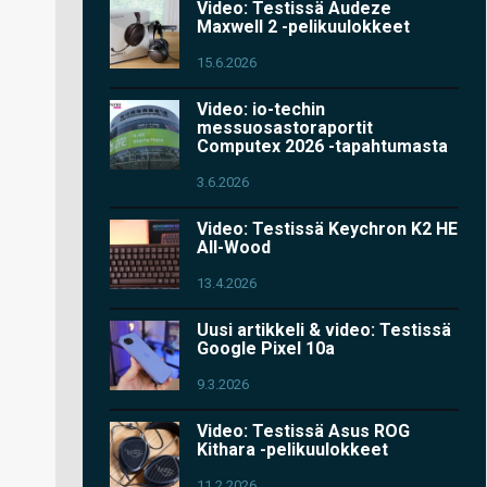
Video: Testissä Audeze
Maxwell 2 -pelikuulokkeet
15.6.2026
Video: io-techin
messuosastoraportit
Computex 2026 -tapahtumasta
3.6.2026
Video: Testissä Keychron K2 HE
All-Wood
13.4.2026
Uusi artikkeli & video: Testissä
Google Pixel 10a
9.3.2026
Video: Testissä Asus ROG
Kithara -pelikuulokkeet
11.2.2026