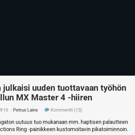
 julkaisi uuden tuottavaan työhön
llun MX Master 4 -hiiren
19:10
/
Petrus Laine
Kommentit (15)
angaton uutuus tuo mukanaan mm. haptisen palautteen
tions Ring -painikkeen kustomoitavin pikatoiminnoin.