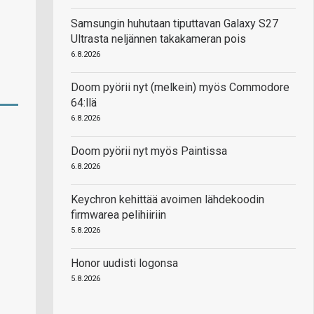
Samsungin huhutaan tiputtavan Galaxy S27
Ultrasta neljännen takakameran pois
6.8.2026
Doom pyörii nyt (melkein) myös Commodore
64:llä
6.8.2026
Doom pyörii nyt myös Paintissa
6.8.2026
Keychron kehittää avoimen lähdekoodin
firmwarea pelihiiriin
5.8.2026
Honor uudisti logonsa
5.8.2026