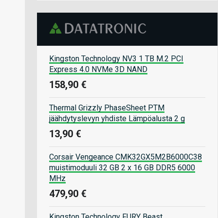
Kingston Technology NV3 1 TB M.2 PCI
Express 4.0 NVMe 3D NAND
158,90 €
Thermal Grizzly PhaseSheet PTM
jäähdytyslevyn yhdiste Lämpöalusta 2 g
13,90 €
Corsair Vengeance CMK32GX5M2B6000C38
muistimoduuli 32 GB 2 x 16 GB DDR5 6000
MHz
479,90 €
Kingston Technology FURY Beast