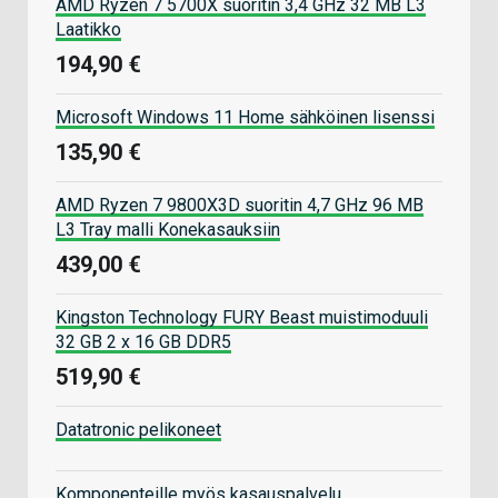
AMD Ryzen 7 5700X suoritin 3,4 GHz 32 MB L3
Laatikko
194,90 €
Microsoft Windows 11 Home sähköinen lisenssi
135,90 €
AMD Ryzen 7 9800X3D suoritin 4,7 GHz 96 MB
L3 Tray malli Konekasauksiin
439,00 €
Kingston Technology FURY Beast muistimoduuli
32 GB 2 x 16 GB DDR5
519,90 €
Datatronic pelikoneet
Komponenteille myös kasauspalvelu