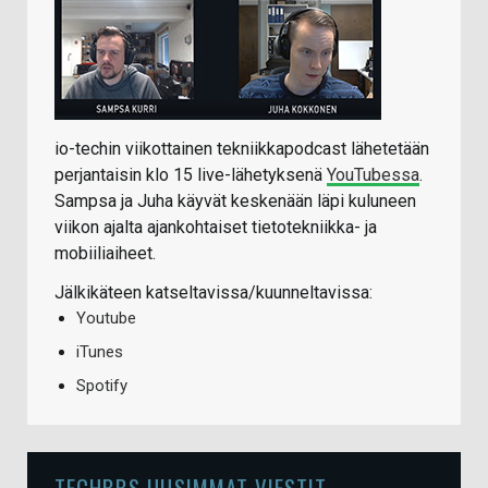
io-techin viikottainen tekniikkapodcast lähetetään
perjantaisin klo 15 live-lähetyksenä
YouTubessa
.
Sampsa ja Juha käyvät keskenään läpi kuluneen
viikon ajalta ajankohtaiset tietotekniikka- ja
mobiiliaiheet.
Jälkikäteen katseltavissa/kuunneltavissa:
Youtube
iTunes
Spotify
TECHBBS UUSIMMAT VIESTIT