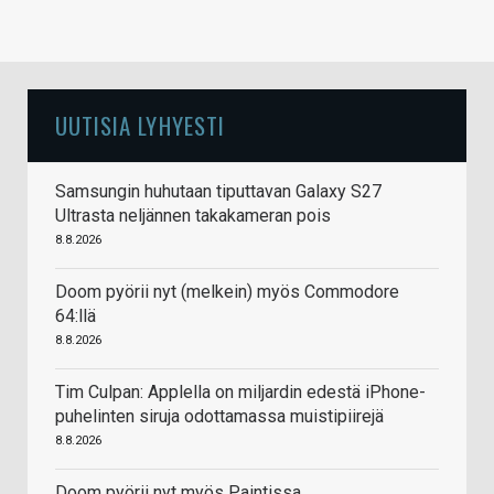
UUTISIA LYHYESTI
Samsungin huhutaan tiputtavan Galaxy S27
Ultrasta neljännen takakameran pois
8.8.2026
Doom pyörii nyt (melkein) myös Commodore
64:llä
8.8.2026
Tim Culpan: Applella on miljardin edestä iPhone-
puhelinten siruja odottamassa muistipiirejä
8.8.2026
Doom pyörii nyt myös Paintissa