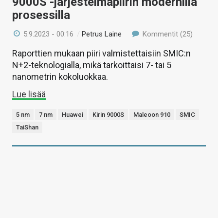
9000S -järjestelmäpiirin modernilla
prosessilla
5.9.2023 - 00:16
/
Petrus Laine
Kommentit (25)
Raporttien mukaan piiri valmistettaisiin SMIC:n
N+2-teknologialla, mikä tarkoittaisi 7- tai 5
nanometrin kokoluokkaa.
Lue lisää
5 nm
7 nm
Huawei
Kirin 9000S
Maleoon 910
SMIC
TaiShan