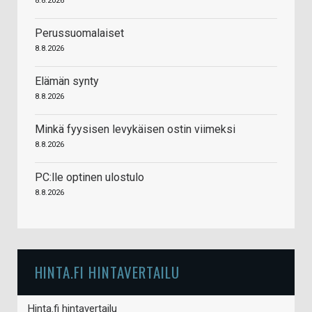
8.8.2026
Perussuomalaiset
8.8.2026
Elämän synty
8.8.2026
Minkä fyysisen levykäisen ostin viimeksi
8.8.2026
PC:lle optinen ulostulo
8.8.2026
HINTA.FI HINTAVERTAILU
Hinta.fi hintavertailu