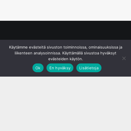
© S&J Media Oy
Käytämme evästeitä sivuston toiminnoissa, ominaisuuksissa ja
liikenteen analysoinnissa. Käyttämällä sivustoa hyväksyt
evästeiden käytön.
Ok
En hyväksy
Lisätietoja
;