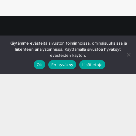
© S&J Media Oy
Käytämme evästeitä sivuston toiminnoissa, ominaisuuksissa ja
liikenteen analysoinnissa. Käyttämällä sivustoa hyväksyt
evästeiden käytön.
Ok
En hyväksy
Lisätietoja
;