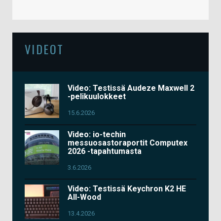
VIDEOT
Video: Testissä Audeze Maxwell 2
-pelikuulokkeet
15.6.2026
Video: io-techin
messuosastoraportit Computex
2026 -tapahtumasta
3.6.2026
Video: Testissä Keychron K2 HE
All-Wood
13.4.2026