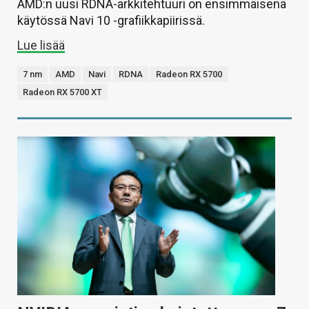
AMD:n uusi RDNA-arkkitehtuuri on ensimmäisenä
käytössä Navi 10 -grafiikkapiirissä.
Lue lisää
7 nm
AMD
Navi
RDNA
Radeon RX 5700
Radeon RX 5700 XT