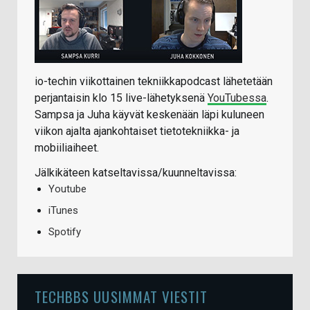
io-techin viikottainen tekniikkapodcast lähetetään
perjantaisin klo 15 live-lähetyksenä
YouTubessa
.
Sampsa ja Juha käyvät keskenään läpi kuluneen
viikon ajalta ajankohtaiset tietotekniikka- ja
mobiiliaiheet.
Jälkikäteen katseltavissa/kuunneltavissa:
Youtube
iTunes
Spotify
TECHBBS UUSIMMAT VIESTIT