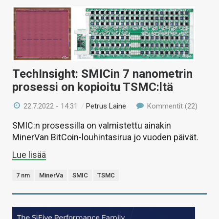
TechInsight: SMICin 7 nanometrin
prosessi on kopioitu TSMC:ltä
22.7.2022 - 14:31
/
Petrus Laine
Kommentit (22)
SMIC:n prosessilla on valmistettu ainakin
MinerVan BitCoin-louhintasirua jo vuoden päivät.
Lue lisää
7 nm
MinerVa
SMIC
TSMC