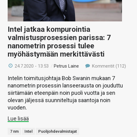
Intel jatkaa kompurointia
valmistusprosessien parissa: 7
nanometrin prosessi tulee
myöhästymään merkittävästi
24.7.2020 - 13:53
/
Petrus Laine
Kommentit (112)
Intelin toimitusjohtaja Bob Swanin mukaan 7
nanometrin prosessin lanseerausta on jouduttu
siirtämään eteenpäin noin puoli vuotta ja sen
olevan jäljessä suunniteltuja saantoja noin
vuoden.
Lue lisää
7 nm
Intel
Puolijohdevalmistajat