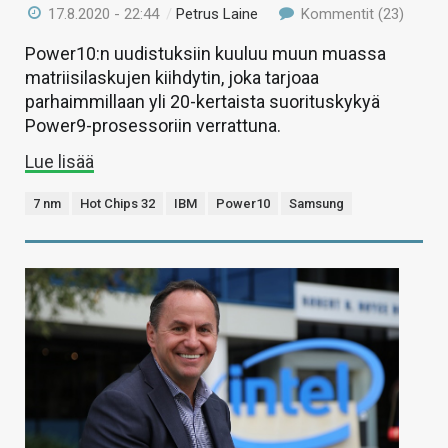
17.8.2020 - 22:44
/
Petrus Laine
Kommentit (23)
Power10:n uudistuksiin kuuluu muun muassa
matriisilaskujen kiihdytin, joka tarjoaa
parhaimmillaan yli 20-kertaista suorituskykyä
Power9-prosessoriin verrattuna.
Lue lisää
7 nm
Hot Chips 32
IBM
Power10
Samsung