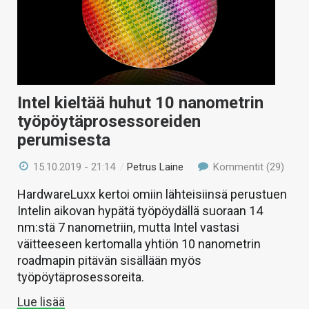
Intel kieltää huhut 10 nanometrin
työpöytäprosessoreiden
perumisesta
15.10.2019 - 21:14
/
Petrus Laine
Kommentit (29)
HardwareLuxx kertoi omiin lähteisiinsä perustuen
Intelin aikovan hypätä työpöydällä suoraan 14
nm:stä 7 nanometriin, mutta Intel vastasi
väitteeseen kertomalla yhtiön 10 nanometrin
roadmapin pitävän sisällään myös
työpöytäprosessoreita.
Lue lisää