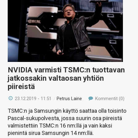
NVIDIA varmisti TSMC:n tuottavan
jatkossakin valtaosan yhtiön
piireistä
23.12.2019 - 11:51
/
Petrus Laine
Kommentit (0)
TSMC:n ja Samsungin käyttö saattaa olla toisinto
Pascal-sukupolvesta, jossa suurin osa piireistä
valmistettiin TSMC:n 16 nm:llä ja vain kaksi
pienintä sirua Samsungin 14 nm:llä.