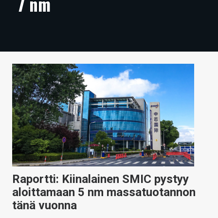
7 nm
ARTIKKELIT
VIDEOT
TECHBBS
TIETOA
HINTA.FI
KAUPPA
VAIHDA TEEMA
Raportti: Kiinalainen SMIC pystyy
HAKU
aloittamaan 5 nm massatuotannon
tänä vuonna