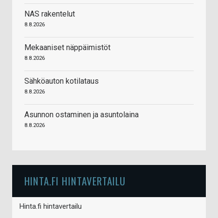
NAS rakentelut
8.8.2026
Mekaaniset näppäimistöt
8.8.2026
Sähköauton kotilataus
8.8.2026
Asunnon ostaminen ja asuntolaina
8.8.2026
HINTA.FI HINTAVERTAILU
Hinta.fi hintavertailu