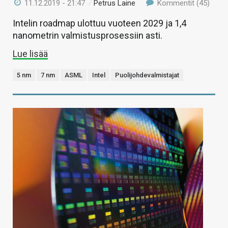
11.12.2019 - 21:47
/
Petrus Laine
Kommentit (45)
Intelin roadmap ulottuu vuoteen 2029 ja 1,4
nanometrin valmistusprosessiin asti.
Lue lisää
5 nm
7 nm
ASML
Intel
Puolijohdevalmistajat