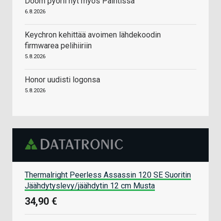
Doom pyörii nyt myös Paintissa
6.8.2026
Keychron kehittää avoimen lähdekoodin
firmwarea pelihiiriin
5.8.2026
Honor uudisti logonsa
5.8.2026
Thermalright Peerless Assassin 120 SE Suoritin
Jäähdytyslevy/jäähdytin 12 cm Musta
34,90 €