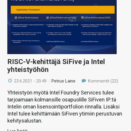
RISC-V-kehittäjä SiFive ja Intel
yhteistyöhön
23.6.2021 - 20:49
/
Petrus Laine
Kommentit (22)
Yhteistyön myötä Intel Foundry Services tulee
tarjoamaan kolmansille osapuolille SiFiven IP:tä
Intelin oman lisensointiportfolion rinnalla. Lisäksi
Intel tulee kehittämään SiFiven ytimiin perustuvan
kehitysalustan.