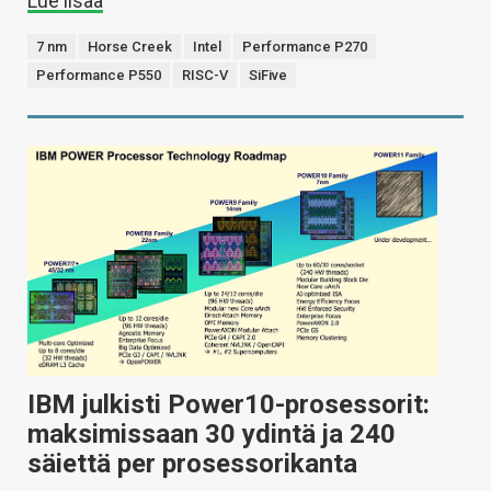
Lue lisää
7 nm
Horse Creek
Intel
Performance P270
Performance P550
RISC-V
SiFive
IBM julkisti Power10-prosessorit:
maksimissaan 30 ydintä ja 240
säiettä per prosessorikanta