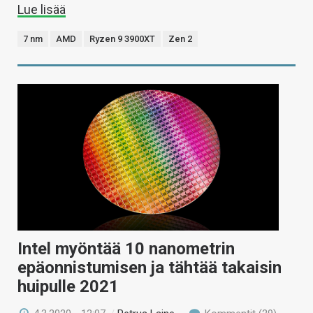
Lue lisää
7 nm
AMD
Ryzen 9 3900XT
Zen 2
Intel myöntää 10 nanometrin
epäonnistumisen ja tähtää takaisin
huipulle 2021