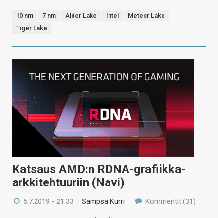
10 nm
7 nm
Alder Lake
Intel
Meteor Lake
Tiger Lake
Katsaus AMD:n RDNA-grafiikka-
arkkitehtuuriin (Navi)
5.7.2019 - 21:33
/
Sampsa Kurri
Kommentit (31)