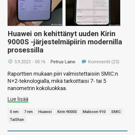
Huawei on kehittänyt uuden Kirin
9000S -järjestelmäpiirin modernilla
prosessilla
5.9.2023 - 00:16
/
Petrus Laine
Kommentit (25)
Raporttien mukaan piiri valmistettaisiin SMIC:n
N+2-teknologialla, mikä tarkoittaisi 7- tai 5
nanometrin kokoluokkaa.
Lue lisää
5 nm
7 nm
Huawei
Kirin 9000S
Maleoon 910
SMIC
TaiShan