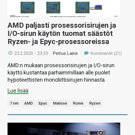
AMD paljasti prosessorisirujen ja
I/O-sirun käytön tuomat säästöt
Ryzen- ja Epyc-prosessoreissa
25.2.2020 - 23:33
/
Petrus Laine
Kommentit (21)
AMD:n mukaan prosessorisirujen ja I/O-sirun
käyttö kustantaa parhaimmillaan alle puolet
hypoteettisten monoliittisirujen hinnasta.
Lue lisää
7 nm
AMD
Epyc
Matisse
Rome
Ryzen