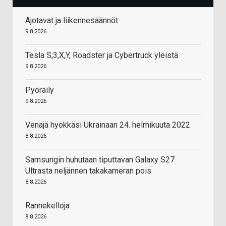
Ajotavat ja liikennesäännöt
9.8.2026
Tesla S,3,X,Y, Roadster ja Cybertruck yleistä
9.8.2026
Pyöräily
9.8.2026
Venäjä hyökkäsi Ukrainaan 24. helmikuuta 2022
8.8.2026
Samsungin huhutaan tiputtavan Galaxy S27
Ultrasta neljännen takakameran pois
8.8.2026
Rannekelloja
8.8.2026