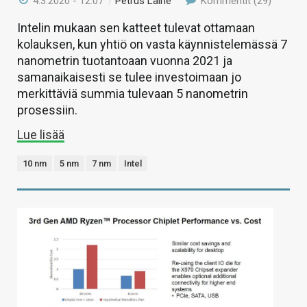
4.3.2020 - 12:07
/
Petrus Laine
Kommentit (29)
Intelin mukaan sen katteet tulevat ottamaan
kolauksen, kun yhtiö on vasta käynnistelemässä 7
nanometrin tuotantoaan vuonna 2021 ja
samanaikaisesti se tulee investoimaan jo
merkittäviä summia tulevaan 5 nanometrin
prosessiin.
Lue lisää
10 nm
5 nm
7 nm
Intel