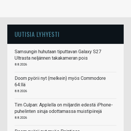
UUTISIA LYHYESTI
Samsungin huhutaan tiputtavan Galaxy S27
Ultrasta neljännen takakameran pois
8.8.2026
Doom pyörii nyt (melkein) myös Commodore
64:llä
8.8.2026
Tim Culpan: Applella on miljardin edestä iPhone-
puhelinten siruja odottamassa muistipiirejä
8.8.2026