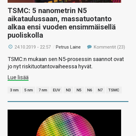
TSMC: 5 nanometrin N5
aikataulussaan, massatuotanto
alkaa ensi vuoden ensimmäisellä
puoliskolla
24.10.2019 - 22:57
/
Petrus Laine
Kommentit (23)
TSMC:n mukaan sen N5-prosessin saannot ovat
jo nyt riskituotantovaiheessa hyvät.
Lue lisää
3 nm
5 nm
7 nm
EUV
N3
N5
N6
N7
TSMC