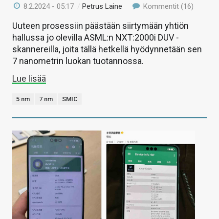
8.2.2024 - 05:17
/
Petrus Laine
Kommentit (16)
Uuteen prosessiin päästään siirtymään yhtiön
hallussa jo olevilla ASML:n NXT:2000i DUV -
skannereilla, joita tällä hetkellä hyödynnetään sen
7 nanometrin luokan tuotannossa.
Lue lisää
5 nm
7 nm
SMIC