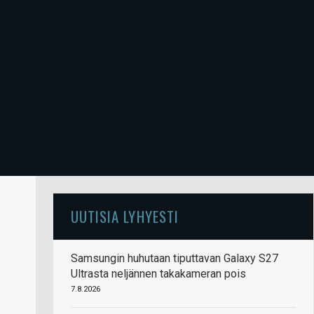
UUTISIA LYHYESTI
Samsungin huhutaan tiputtavan Galaxy S27
Ultrasta neljännen takakameran pois
7.8.2026