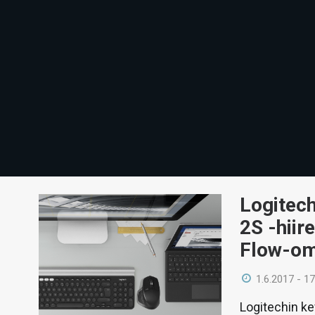
Logitech
2S -hiir
Flow-om
1.6.2017 - 17
Logitechin ke