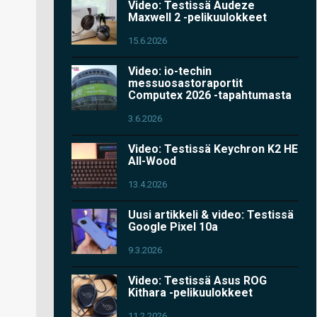
Video: Testissä Audeze
Maxwell 2 -pelikuulokkeet
15.6.2026
Video: io-techin
messuosastoraportit
Computex 2026 -tapahtumasta
3.6.2026
Video: Testissä Keychron K2 HE
All-Wood
13.4.2026
Uusi artikkeli & video: Testissä
Google Pixel 10a
9.3.2026
Video: Testissä Asus ROG
Kithara -pelikuulokkeet
11.2.2026