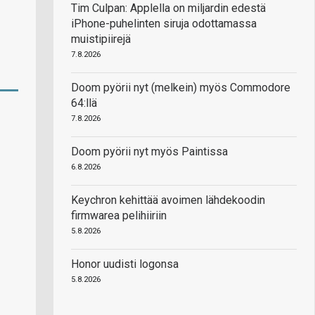
Tim Culpan: Applella on miljardin edestä
iPhone-puhelinten siruja odottamassa
muistipiirejä
7.8.2026
Doom pyörii nyt (melkein) myös Commodore
64:llä
7.8.2026
Doom pyörii nyt myös Paintissa
6.8.2026
Keychron kehittää avoimen lähdekoodin
firmwarea pelihiiriin
5.8.2026
Honor uudisti logonsa
5.8.2026