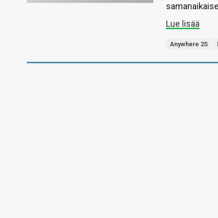
samanaikaises
Lue lisää
Anywhere 2S