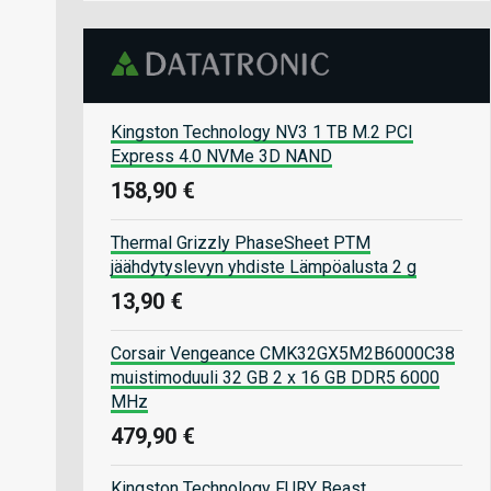
Kingston Technology NV3 1 TB M.2 PCI
Express 4.0 NVMe 3D NAND
158,90 €
Thermal Grizzly PhaseSheet PTM
jäähdytyslevyn yhdiste Lämpöalusta 2 g
13,90 €
Corsair Vengeance CMK32GX5M2B6000C38
muistimoduuli 32 GB 2 x 16 GB DDR5 6000
MHz
479,90 €
Kingston Technology FURY Beast