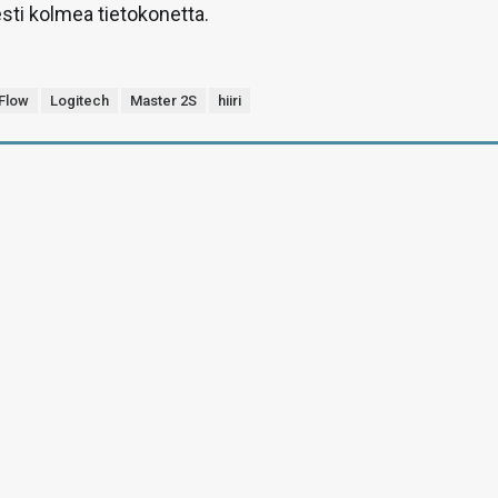
ti kolmea tietokonetta.
Flow
Logitech
Master 2S
hiiri