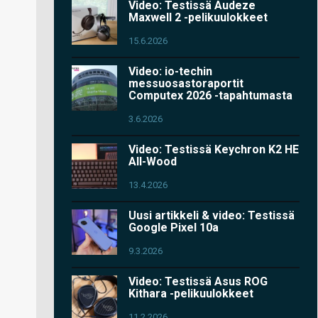
Video: Testissä Audeze
Maxwell 2 -pelikuulokkeet
15.6.2026
Video: io-techin
messuosastoraportit
Computex 2026 -tapahtumasta
3.6.2026
Video: Testissä Keychron K2 HE
All-Wood
13.4.2026
Uusi artikkeli & video: Testissä
Google Pixel 10a
9.3.2026
Video: Testissä Asus ROG
Kithara -pelikuulokkeet
11.2.2026