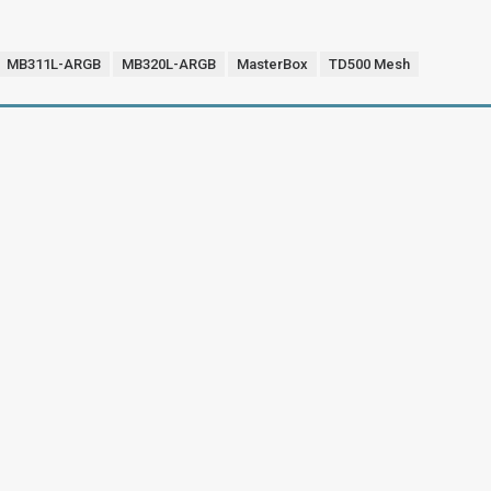
MB311L-ARGB
MB320L-ARGB
MasterBox
TD500 Mesh