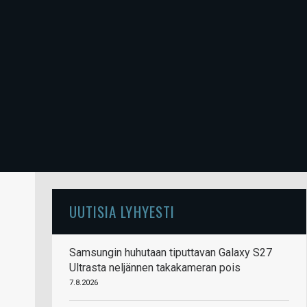
UUTISIA LYHYESTI
Samsungin huhutaan tiputtavan Galaxy S27
Ultrasta neljännen takakameran pois
7.8.2026