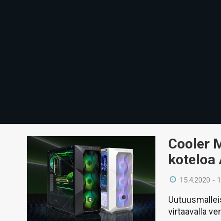
Cooler 
koteloa 
15.4.2020 - 
Uutuusmalleis
virtaavalla ve