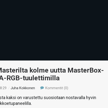
Masterilta kolme uutta MasterBox-
A-RGB-tuulettimilla
18:29
/
Juha Kokkonen
Kommentit (0)
ta kaksi on varustettu suosiotaan nostavalla hyvin
rkkoetupaneelilla.