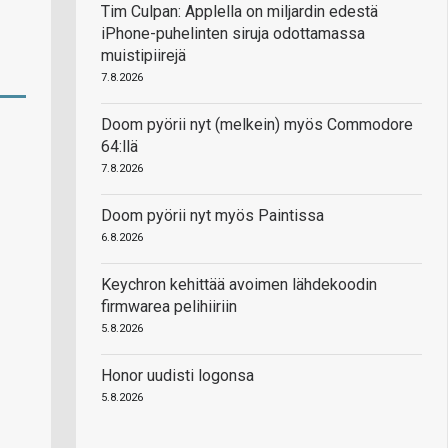
Tim Culpan: Applella on miljardin edestä
iPhone-puhelinten siruja odottamassa
muistipiirejä
7.8.2026
Doom pyörii nyt (melkein) myös Commodore
64:llä
7.8.2026
Doom pyörii nyt myös Paintissa
6.8.2026
Keychron kehittää avoimen lähdekoodin
firmwarea pelihiiriin
5.8.2026
Honor uudisti logonsa
5.8.2026