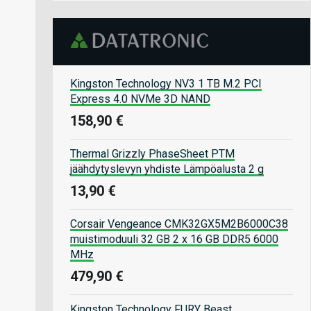
Kingston Technology NV3 1 TB M.2 PCI
Express 4.0 NVMe 3D NAND
158,90 €
Thermal Grizzly PhaseSheet PTM
jäähdytyslevyn yhdiste Lämpöalusta 2 g
13,90 €
Corsair Vengeance CMK32GX5M2B6000C38
muistimoduuli 32 GB 2 x 16 GB DDR5 6000
MHz
479,90 €
Kingston Technology FURY Beast