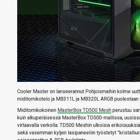
Cooler Master on lanseerannut Pohjoismaihin kolme uut
miditornikotelo ja MB311L ja MB320L ARGB puolestaan mi
Miditornikokoinen
MasterBox TD500 Mesh
perustuu sam
kuin alkuperäisessä MasterBox TD500-mallissa, uusissa 
virtaavalla verkolla. TD500 Meshin ulkoisia erikoisuuksia
sekä vasemman kyljen lasipaneeliin työstetyt ”kristalliur