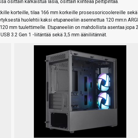
osittain karkaistua lasia, osittain kiinteää peltipintaa.
kille korteille, tilaa 166 mm korkeille prosessoricoolereille sekä
hdytyksestä huolehtii kaksi etupaneeliin asennettua 120 mm:n ARG
e 120 mm tuulettimelle. Etupaneeliin on mahdollista asentaa jopa 
SB 3.2 Gen 1 -liitäntää sekä 3,5 mm ääniliitännät.