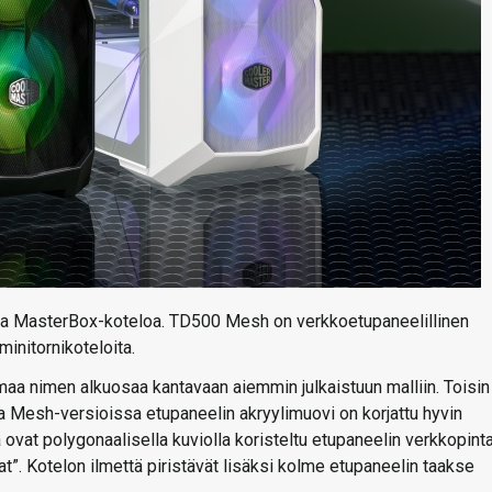
ta MasterBox-koteloa. TD500 Mesh on verkkoetupaneelillinen
nitornikoteloita.
aa nimen alkuosaa kantavaan aiemmin julkaistuun malliin. Toisin
Mesh-versioissa etupaneelin akryylimuovi on korjattu hyvin
 ovat polygonaalisella kuviolla koristeltu etupaneelin verkkopint
at”. Kotelon ilmettä piristävät lisäksi kolme etupaneelin taakse