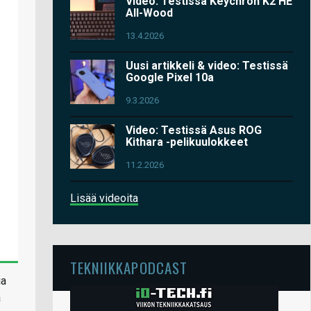
Video: Testissä Keychron K2 HE
All-Wood
13.4.2026
Uusi artikkeli & video: Testissä
Google Pixel 10a
9.3.2026
Video: Testissä Asus ROG
Kithara -pelikuulokkeet
11.2.2026
Lisää videoita
TEKNIIKKAPODCAST
ia
a