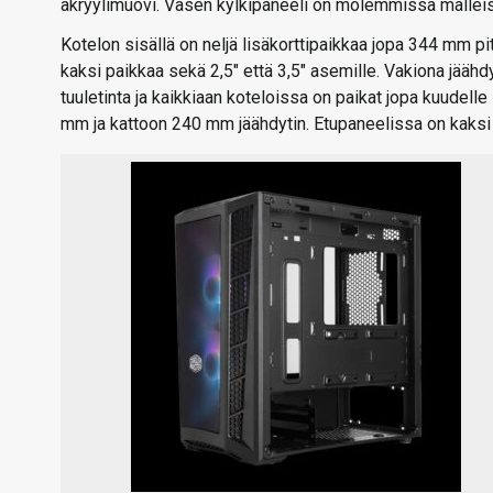
akryylimuovi. Vasen kylkipaneeli on molemmissa malleissa 
Kotelon sisällä on neljä lisäkorttipaikkaa jopa 344 mm pit
kaksi paikkaa sekä 2,5″ että 3,5″ asemille. Vakiona jää
tuuletinta ja kaikkiaan koteloissa on paikat jopa kuudell
mm ja kattoon 240 mm jäähdytin. Etupaneelissa on kaksi U