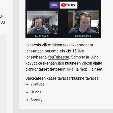
B-
280
io-techin viikottainen tekniikkapodcast
lähetetään perjantaisin klo 15 live-
lähetyksenä
YouTubessa
. Sampsa ja Juha
käyvät keskenään läpi kuluneen viikon ajalta
ajankohtaiset tietotekniikka- ja mobiiliaiheet.
Jälkikäteen katseltavissa/kuunneltavissa:
Youtube
iTunes
Spotify