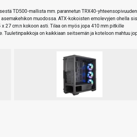
räisestä TD500-mallista mm. parannetun TRX40-yhteensopivuuden
sekä asemakehikon muodossa. ATX-kokoisten emolevyjen ohella si
 27 cm:n kokoon asti. Tilaa on myös jopa 410 mm pitkille
e. Tuuletinpaikkoja on kaikkiaan seitsemän ja koteloon mahtuu jo