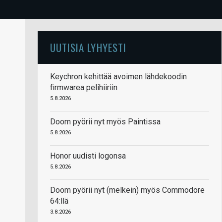
UUTISIA LYHYESTI
Keychron kehittää avoimen lähdekoodin
firmwarea pelihiiriin
5.8.2026
Doom pyörii nyt myös Paintissa
5.8.2026
Honor uudisti logonsa
5.8.2026
Doom pyörii nyt (melkein) myös Commodore
64:llä
3.8.2026