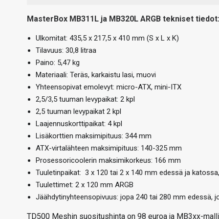
MasterBox MB311L ja MB320L ARGB tekniset tiedot
Ulkomitat: 435,5 x 217,5 x 410 mm (S x L x K)
Tilavuus: 30,8 litraa
Paino: 5,47 kg
Materiaali: Teräs, karkaistu lasi, muovi
Yhteensopivat emolevyt: micro-ATX, mini-ITX
2,5/3,5 tuuman levypaikat: 2 kpl
2,5 tuuman levypaikat 2 kpl
Laajennuskorttipaikat: 4 kpl
Lisäkorttien maksimipituus: 344 mm
ATX-virtalähteen maksimipituus: 140-325 mm
Prosessoricoolerin maksimikorkeus: 166 mm
Tuuletinpaikat: 3 x 120 tai 2 x 140 mm edessä ja katoss
Tuulettimet: 2 x 120 mm ARGB
Jäähdytinyhteensopivuus: jopa 240 tai 280 mm edessä,
TD500 Meshin suositushinta on 98 euroa ja MB3xx-mallien