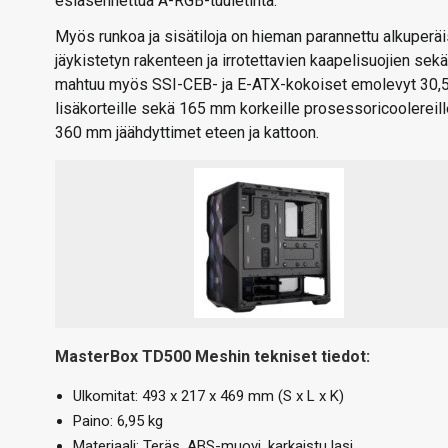
esiasennettua A-RGB-tuuletinta.
Myös runkoa ja sisätiloja on hieman parannettu alkupe
jäykistetyn rakenteen ja irrotettavien kaapelisuojien 
mahtuu myös SSI-CEB- ja E-ATX-kokoiset emolevyt 30,5 x
lisäkorteille sekä 165 mm korkeille prosessoricoolereill
360 mm jäähdyttimet eteen ja kattoon.
MasterBox TD500 Meshin tekniset tiedot:
Ulkomitat: 493 x 217 x 469 mm (S x L x K)
Paino: 6,95 kg
Materiaali: Teräs, ABS-muovi, karkaistu lasi