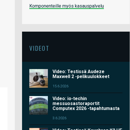
Komponenteille myös kasauspalvelu
VIDEOT
Video: Testissä Audeze
Maxwell 2 -pelikuulokkeet
15.6.2026
Video: io-techin
messuosastoraportit
Computex 2026 -tapahtumasta
3.6.2026