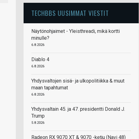
TECHBBS UUSIMMAT VIESTIT
Näytönohjaimet - Yleisthreadi, mikä kortti
minulle?
6.8.2026
Diablo 4
6.8.2026
Yhdysvaltojen sisä- ja ulkopolitiikka & muut
maan tapahtumat
6.8.2026
Yhdysvaltain 45. ja 47. presidentti Donald J.
Trump
5.8.2026
-
Radeon RX 9070 XT & 9070 -ketju (Navi 48)