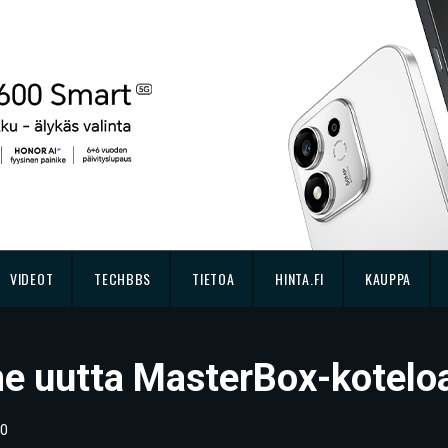
VIDEOT
TECHBBS
TIETOA
HINTA.FI
KAUPPA
me uutta MasterBox-koteloa
0