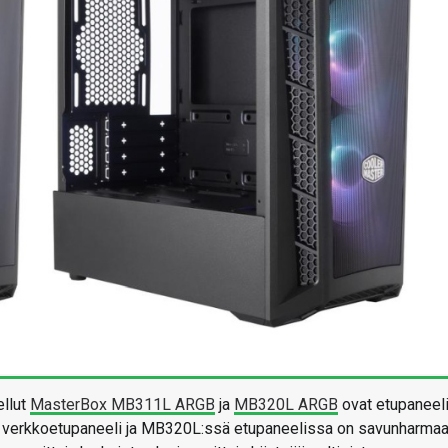
ellut
MasterBox MB311L ARGB
ja
MB320L ARGB
ovat etupaneel
on verkkoetupaneeli ja MB320L:ssä etupaneelissa on savunharma