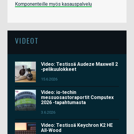
Komponenteille myös kasauspalvelu
VIDEOT
Video: Testissä Audeze Maxwell 2
-pelikuulokkeet
15.6.2026
Video: io-techin
messuosastoraportit Computex
2026 -tapahtumasta
3.6.2026
Video: Testissä Keychron K2 HE
All-Wood