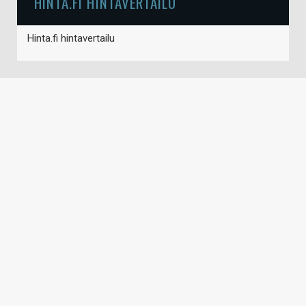
HINTA.FI HINTAVERTAILU
Hinta.fi hintavertailu