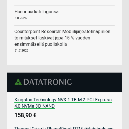
Honor uudisti logonsa
5.8.2026
Counterpoint Research: Mobiilijärjestelmäpiirien
toimitukset laskivat jopa 15 % vuoden
ensimmäisellä puoliskolla
31.7.2026
Kingston Technology NV3 1 TB M.2 PCI Express
4.0 NVMe 3D NAND
158,90 €
Thermal Grizzly PhaseSheet PTM jäähdytyslevyn