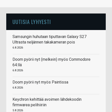
UUTISIA LYHYESTI
Samsungin huhutaan tiputtavan Galaxy S27
Ultrasta neljännen takakameran pois
6.8.2026
Doom pyörii nyt (melkein) myös Commodore
64:llä
6.8.2026
Doom pyörii nyt myös Paintissa
6.8.2026
Keychron kehittää avoimen lähdekoodin
firmwarea pelihiiriin
5.8.2026