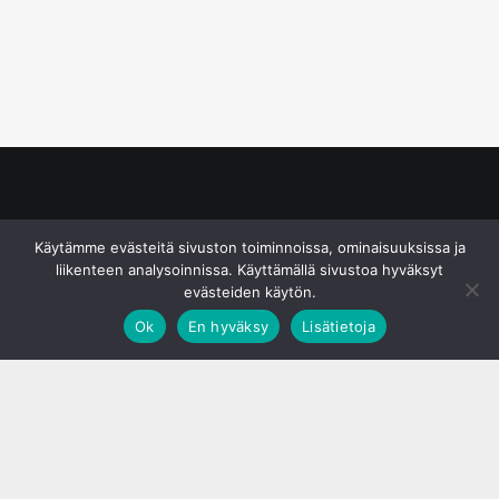
© S&J Media Oy
Käytämme evästeitä sivuston toiminnoissa, ominaisuuksissa ja
liikenteen analysoinnissa. Käyttämällä sivustoa hyväksyt
evästeiden käytön.
Ok
En hyväksy
Lisätietoja
;