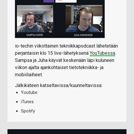
io-techin viikottainen tekniikkapodcast lähetetään
perjantaisin klo 15 live-lähetyksenä
YouTubessa
.
Sampsa ja Juha käyvät keskenään läpi kuluneen
viikon ajalta ajankohtaiset tietotekniikka- ja
mobiiliaiheet.
Jälkikäteen katseltavissa/kuunneltavissa:
Youtube
iTunes
Spotify