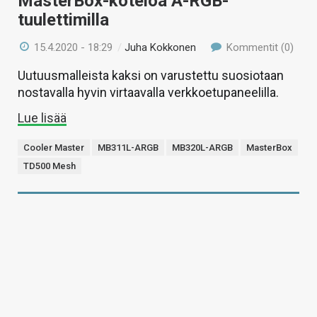
MasterBox-koteloa A-RGB-
tuulettimilla
15.4.2020 - 18:29
/
Juha Kokkonen
Kommentit (0)
Uutuusmalleista kaksi on varustettu suosiotaan
nostavalla hyvin virtaavalla verkkoetupaneelilla.
Lue lisää
Cooler Master
MB311L-ARGB
MB320L-ARGB
MasterBox
TD500 Mesh