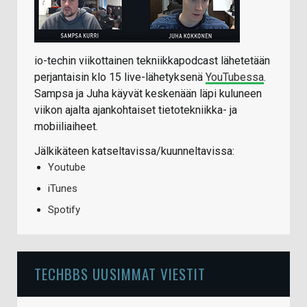
io-techin viikottainen tekniikkapodcast lähetetään
perjantaisin klo 15 live-lähetyksenä
YouTubessa
.
Sampsa ja Juha käyvät keskenään läpi kuluneen
viikon ajalta ajankohtaiset tietotekniikka- ja
mobiiliaiheet.
Jälkikäteen katseltavissa/kuunneltavissa:
Youtube
iTunes
Spotify
TECHBBS UUSIMMAT VIESTIT