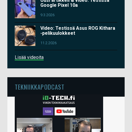
Uusi artikkeli & video: Testissä
Google Pixel 10a
9.3.2026
Video: Testissä Asus ROG Kithara
-pelikuulokkeet
11.2.2026
Lisää videoita
TEKNIIKKAPODCAST