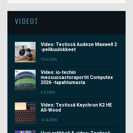
VIDEOT
Video: Testissä Audeze Maxwell 2
-pelikuulokkeet
15.6.2026
Video: io-techin
messuosastoraportit Computex
2026 -tapahtumasta
3.6.2026
Video: Testissä Keychron K2 HE
All-Wood
13.4.2026