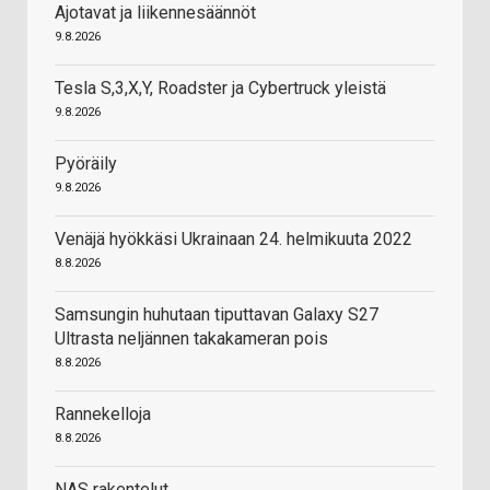
Ajotavat ja liikennesäännöt
9.8.2026
Tesla S,3,X,Y, Roadster ja Cybertruck yleistä
9.8.2026
Pyöräily
9.8.2026
Venäjä hyökkäsi Ukrainaan 24. helmikuuta 2022
8.8.2026
Samsungin huhutaan tiputtavan Galaxy S27
Ultrasta neljännen takakameran pois
8.8.2026
Rannekelloja
8.8.2026
NAS rakentelut