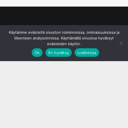
© S&J Media Oy
Käytämme evästeitä sivuston toiminnoissa, ominaisuuksissa ja
liikenteen analysoinnissa. Käyttämällä sivustoa hyväksyt
evästeiden käytön.
Ok
En hyväksy
Lisätietoja
;