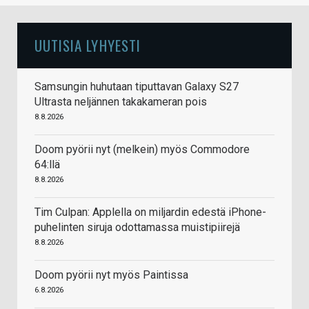
UUTISIA LYHYESTI
Samsungin huhutaan tiputtavan Galaxy S27
Ultrasta neljännen takakameran pois
8.8.2026
Doom pyörii nyt (melkein) myös Commodore
64:llä
8.8.2026
Tim Culpan: Applella on miljardin edestä iPhone-
puhelinten siruja odottamassa muistipiirejä
8.8.2026
Doom pyörii nyt myös Paintissa
6.8.2026