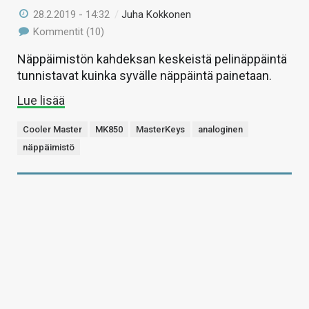
28.2.2019 - 14:32
/
Juha Kokkonen
Kommentit (10)
Näppäimistön kahdeksan keskeistä pelinäppäintä
tunnistavat kuinka syvälle näppäintä painetaan.
Lue lisää
Cooler Master
MK850
MasterKeys
analoginen
näppäimistö