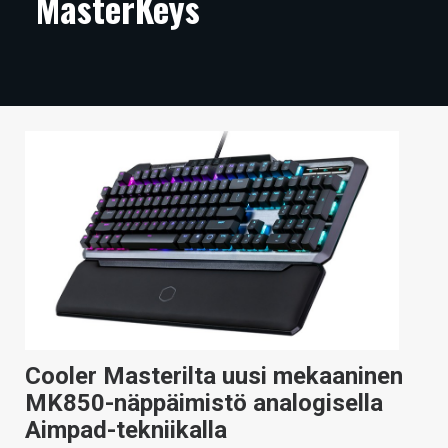
MasterKeys
ARTIKKELIT
VIDEOT
TECHBBS
TIETOA
HINTA.FI
KAUPPA
VAIHDA TEEMA
Cooler Masterilta uusi mekaaninen
HAKU
MK850-näppäimistö analogisella
Aimpad-tekniikalla